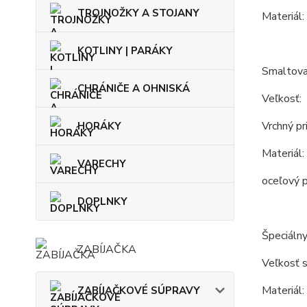
TROJNOŽKY A STOJANY
Materiál:
KOTLINY | PARÁKY
Smaltova
CHRÁNIČE A OHNISKÁ
Veľkosť:
Vrchný pr
HORÁKY
Materiál:
VARECHY
oceľový p
DOPLNKY
Špeciálny
ZABÍJAČKA
Veľkosť s
Materiál:
ZABÍJAČKOVÉ SÚPRAVY