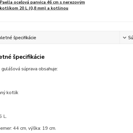
Paella oceľová panvica 46 cm s nerezovým
kotlíkom 20 L (0,8 mm) a kotlinou
etné špecifikácie
Sú
tné špecifikácie
 gulášová súprava obsahuje:
ný kotlík
6 L.
iemer: 44 cm, výška: 19 cm.