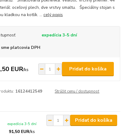
 smaltu. Smaltovaná pokrievka. Veľkosť: Vrchný priemer: 44
teriál: oceľový plech, dve vrstvy smaltu. Špeciálny stojan s
u kladkou na kotlík. ...
celý popis
tupnosť
expedícia 3-5 dní
 sme platcovia DPH
,50 EUR
Pridať do košíka
/
ks
roduktu:
16124412549
Strážiť cenu / dostupnosť
Pridať do košíka
expedícia 3-5 dní
91,50 EUR
/
ks