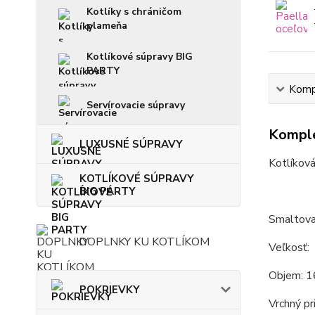
Kotlíky s chráničom
plameňa
Kotlíkové súpravy BIG
PARTY
Kompl
Servírovacie súpravy
Komple
LUXUSNÉ SÚPRAVY
Kotlíková
KOTLÍKOVÉ SÚPRAVY
BIG PARTY
Smaltova
DOPLNKY KU KOTLÍKOM
Veľkosť:
Objem: 1
POKRIEVKY
Vrchný pr