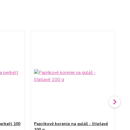
erkelt 100
Paprikové korenie na guláš - štiplavé
Pap
100 g
10