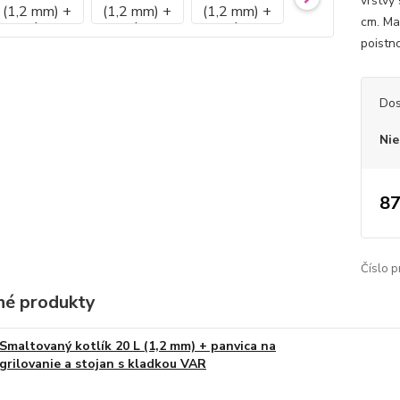
vrstvy
cm. Ma
poistno
Dos
Nie
87
Číslo p
é produkty
Smaltovaný kotlík 20 L (1,2 mm) + panvica na
grilovanie a stojan s kladkou VAR