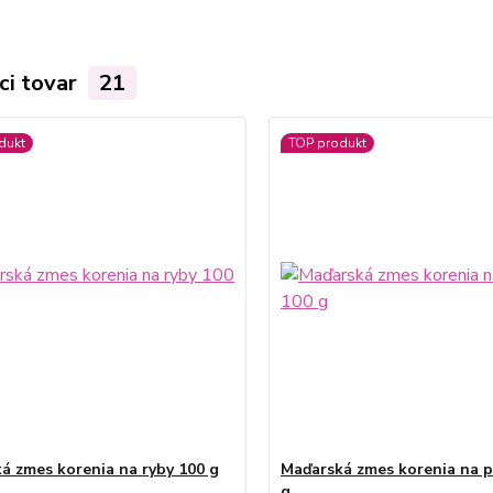
ci tovar
21
dukt
TOP produkt
á zmes korenia na ryby 100 g
Maďarská zmes korenia na p
g