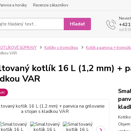
Panvice a horáky
Recenzie zákazníkov
Neviet
Hľadať
+421
od 8:0
KOTLÍKOVÉ SÚPRAVY
Kotlíky s trojnožkou
Kotlík a panvica + trojnožk
ladkou VAR
tovaný kotlík 16 L (1,2 mm) + pa
adkou VAR
Smal
ukt
panv
klad
Kotlík
Objem: 