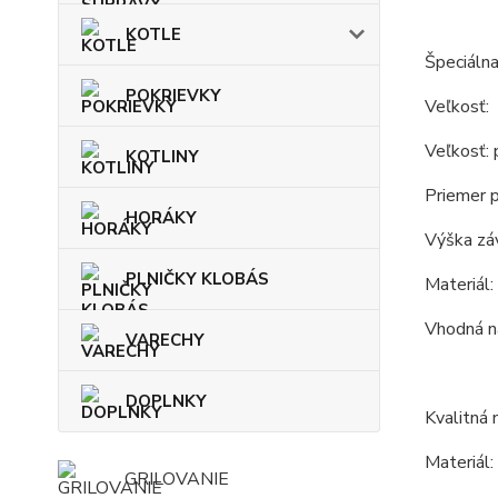
KOTLE
Špeciálna
POKRIEVKY
Veľkosť:
Veľkosť: 
KOTLINY
Priemer p
HORÁKY
Výška zá
PLNIČKY KLOBÁS
Materiál:
Vhodná na
VARECHY
DOPLNKY
Kvalitná 
Materiál:
GRILOVANIE