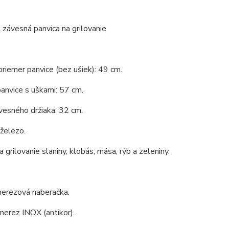
 závesná panvica na grilovanie
priemer panvice (bez ušiek): 49 cm.
anvice s uškami: 57 cm.
vesného držiaka: 32 cm.
 železo.
 grilovanie slaniny, klobás, mäsa, rýb a zeleniny.
nerezová naberačka.
 nerez INOX (antikor).