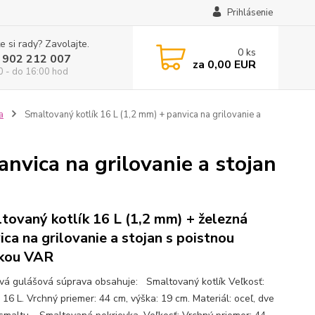
Prihlásenie
e si rady? Zavolajte.
0
ks
 902 212 007
za
0,00 EUR
0 - do 16:00 hod
a
Smaltovaný kotlík 16 L (1,2 mm) + panvica na grilovanie a
nvica na grilovanie a stojan
tovaný kotlík 16 L (1,2 mm) + železná
ica na grilovanie a stojan s poistnou
kou VAR
ová gulášová súprava obsahuje: Smaltovaný kotlík Veľkosť:
16 L. Vrchný priemer: 44 cm, výška: 19 cm. Materiál: oceľ, dve