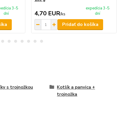
edícia 3-5
expedícia 3-5
4,70 EUR
4
dní
dní
/
ks
šíka
Pridať do košíka
íky s trojnožkou
Kotlík a panvica +
trojnožka