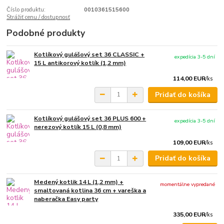
Číslo produktu:
0010361515600
Strážiť cenu / dostupnosť
Podobné produkty
Kotlíkový gulášový set 36 CLASSIC +
expedícia 3-5 dní
15 L antikorový kotlík (1,2 mm)
114,00 EUR
/
ks
Pridať do košíka
Kotlíkový gulášový set 36 PLUS 600 +
expedícia 3-5 dní
nerezový kotlík 15 L (0,8 mm)
109,00 EUR
/
ks
Pridať do košíka
Medený kotlik 14 L (1,2 mm) +
momentálne vypredané
smaltovaná kotlina 36 cm + vareška a
naberačka Easy party
335,00 EUR
/
ks