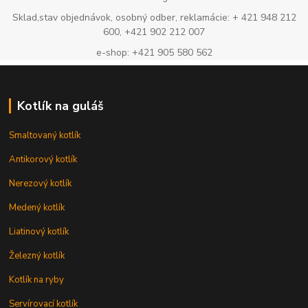
Sklad,stav objednávok, osobný odber, reklamácie: + 421 948 212
600, +421 902 212 007
e-shop: +421 905 580 562
Kotlík na guláš
Smaltovaný kotlík
Antikorový kotlík
Nerezový kotlík
Medený kotlík
Liatinový kotlík
Železný kotlík
Kotlík na ryby
Servírovací kotlík