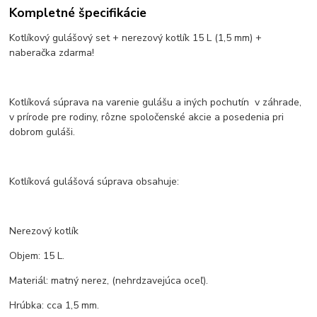
Kompletné špecifikácie
Kotlíkový gulášový set + nerezový kotlík 15 L (1,5 mm) +
naberačka zdarma!
Kotlíková súprava na varenie gulášu a iných pochutín v záhrade,
v prírode pre rodiny, rôzne spoločenské akcie a posedenia pri
dobrom guláši.
Kotlíková gulášová súprava obsahuje:
Nerezový kotlík
Objem: 15 L.
Materiál: matný nerez, (nehrdzavejúca oceľ).
Hrúbka: cca 1,5 mm.