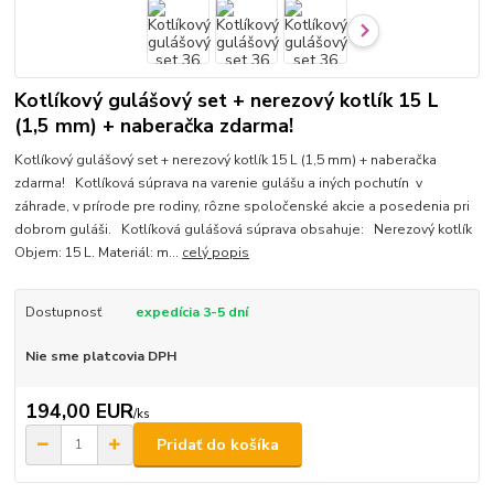
Kotlíkový gulášový set + nerezový kotlík 15 L
(1,5 mm) + naberačka zdarma!
Kotlíkový gulášový set + nerezový kotlík 15 L (1,5 mm) + naberačka
zdarma! Kotlíková súprava na varenie gulášu a iných pochutín v
záhrade, v prírode pre rodiny, rôzne spoločenské akcie a posedenia pri
dobrom guláši. Kotlíková gulášová súprava obsahuje: Nerezový kotlík
Objem: 15 L. Materiál: m...
celý popis
Dostupnosť
expedícia 3-5 dní
Nie sme platcovia DPH
194,00 EUR
/
ks
Pridať do košíka