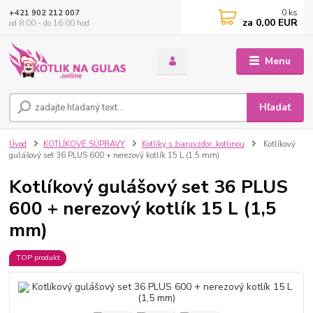
0
ks
+421 902 212 007
za
0,00 EUR
od 8:00 - do 16:00 hod
Menu
Hľadať
Úvod
KOTLÍKOVÉ SÚPRAVY
Kotlíky s žiaruvzdor. kotlinou
Kotlíkový
gulášový set 36 PLUS 600 + nerezový kotlík 15 L (1,5 mm)
Kotlíkový gulášový set 36 PLUS
600 + nerezový kotlík 15 L (1,5
mm)
TOP produkt