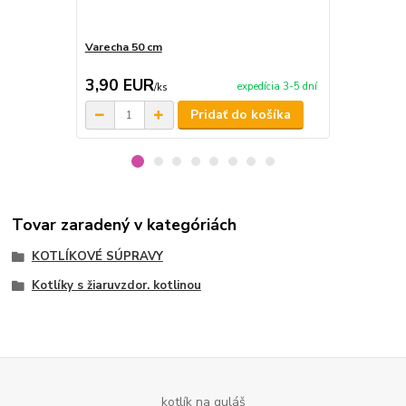
Varecha 50 cm
Servírovacia
3,90 EUR
55,00 E
expedícia 3-5 dní
/
ks
Pridať do košíka
Tovar zaradený v kategóriách
KOTLÍKOVÉ SÚPRAVY
Kotlíky s žiaruvzdor. kotlinou
kotlík na guláš