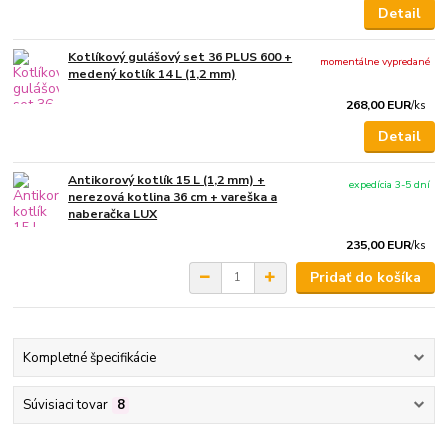
Detail
Kotlíkový gulášový set 36 PLUS 600 +
momentálne vypredané
medený kotlík 14 L (1,2 mm)
268,00 EUR
/
ks
Detail
Antikorový kotlík 15 L (1,2 mm) +
expedícia 3-5 dní
nerezová kotlina 36 cm + vareška a
naberačka LUX
235,00 EUR
/
ks
Pridať do košíka
Kompletné špecifikácie
Súvisiaci tovar
8