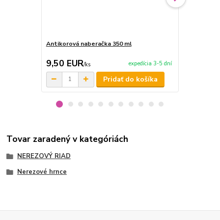
Antikorová naberačka 350 ml
Lis na cesna
9,50 EUR
7,50 EU
expedícia 3-5 dní
/
ks
Pridať do košíka
Tovar zaradený v kategóriách
NEREZOVÝ RIAD
Nerezové hrnce