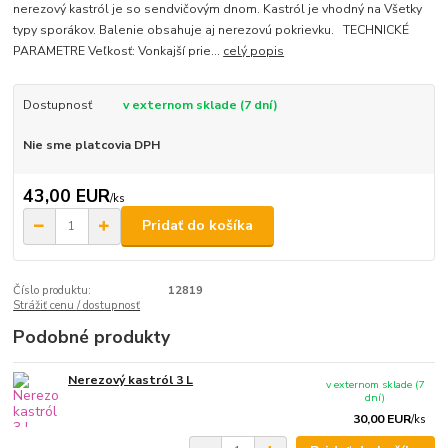
nerezový kastról je so sendvičovým dnom. Kastról je vhodný na Všetky
typy sporákov. Balenie obsahuje aj nerezovú pokrievku. TECHNICKÉ
PARAMETRE Veľkosť: Vonkajší prie...
celý popis
Dostupnosť
v externom sklade (7 dní)
Nie sme platcovia DPH
43,00 EUR
/
ks
Pridať do košíka
Číslo produktu:
12819
Strážiť cenu / dostupnosť
Podobné produkty
Nerezový kastról 3 L
v externom sklade (7
dní)
30,00 EUR
/
ks