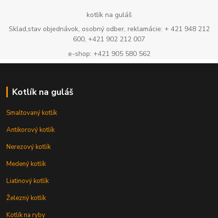
kotlík na guláš
Sklad,stav objednávok, osobný odber, reklamácie: + 421 948 212
600, +421 902 212 007
e-shop: +421 905 580 562
Kotlík na guláš
Smaltovaný kotlík
Antikorový kotlík
Nerezový kotlík
Medený kotlík
Liatinový kotlík
Železný kotlík
Kotlík na ryby