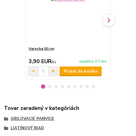
Varecha 50 cm
Paprikový k
3,90 EUR
6,90 EU
expedícia 3-5 dní
/
ks
Pridať do košíka
Tovar zaradený v kategóriách
GRILOVACIE PANVICE
LIATINOVÝ RIAD