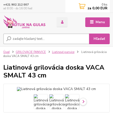
0
ks
+421 902 212 007
za
0,00 EUR
od 8:00 - do 16:00 hod
Menu
Hľadať
Úvod
GRILOVACIE PANVICE
Liatinové panvice
Liatinová grilovácia
doska VACA SMALT 43 cm
Liatinová grilovácia doska VACA
SMALT 43 cm