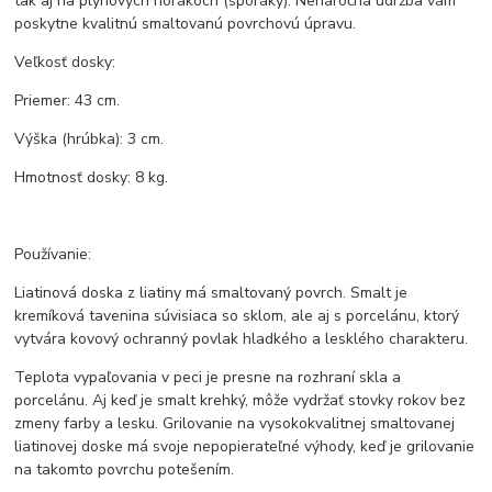
tak aj na plynových horákoch (sporáky). Nenáročná údržba vám
poskytne kvalitnú smaltovanú povrchovú úpravu.
Veľkosť dosky:
Priemer: 43 cm.
Výška (hrúbka): 3 cm.
Hmotnosť dosky: 8 kg.
Používanie:
Liatinová doska z liatiny má smaltovaný povrch. Smalt je
kremíková tavenina súvisiaca so sklom, ale aj s porcelánu, ktorý
vytvára kovový ochranný povlak hladkého a lesklého charakteru.
Teplota vypaľovania v peci je presne na rozhraní skla a
porcelánu. Aj keď je smalt krehký, môže vydržať stovky rokov bez
zmeny farby a lesku. Grilovanie na vysokokvalitnej smaltovanej
liatinovej doske má svoje nepopierateľné výhody, keď je grilovanie
na takomto povrchu potešením.