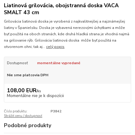
Liatinová grilovácia, obojstranná doska VACA
SMALT 43 cm
Grilovácia liatinová doska je vyrobená z najkvalitnejšej a najznámejšej
liatiny v Španielsku. Doska je vybavená nerezovými úchytkami a môže
byť použitá na oboch stranách, kde druhá hladká strana je vhodná najmä
na grilovanie rýb. Grilovácia liatinová doska môže byť použitá na
otvorenom ohni, tak aj...
celý popis
Dostupnosť
momentálne vypredané
Nie sme platcovia DPH
108,00 EUR
/
ks
Momentálne nie je k dispozícii
Číslo produktu:
P3842
Strážiť cenu / dostupnosť
Podobné produkty