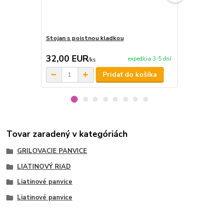
Stojan s poistnou kladkou
Teleskopick
kladkou
32,00 EUR
39,00 E
expedícia 3-5 dní
/
ks
Pridať do košíka
Tovar zaradený v kategóriách
GRILOVACIE PANVICE
LIATINOVÝ RIAD
Liatinové panvice
Liatinové panvice