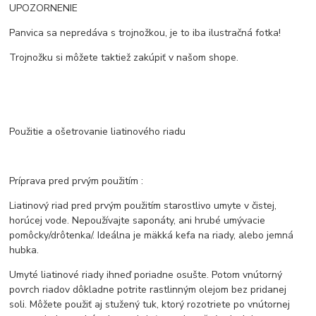
UPOZORNENIE
Panvica sa nepredáva s trojnožkou, je to iba ilustračná fotka!
Trojnožku si môžete taktiež zakúpiť v našom shope.
Použitie a ošetrovanie liatinového riadu
Príprava pred prvým použitím :
Liatinový riad pred prvým použitím starostlivo umyte v čistej,
horúcej vode. Nepoužívajte saponáty, ani hrubé umývacie
pomôcky/drôtenka/. Ideálna je mäkká kefa na riady, alebo jemná
hubka.
Umyté liatinové riady ihneď poriadne osušte. Potom vnútorný
povrch riadov dôkladne potrite rastlinným olejom bez pridanej
soli. Môžete použiť aj stužený tuk, ktorý rozotriete po vnútornej