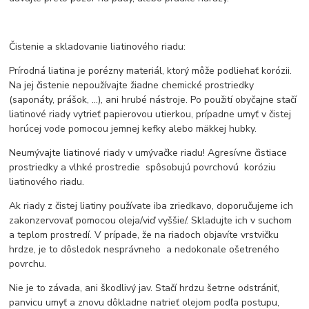
Čistenie a skladovanie liatinového riadu:
Prírodná liatina je porézny materiál, ktorý môže podliehať korózii.
Na jej čistenie nepoužívajte žiadne chemické prostriedky
(saponáty, prášok, ...), ani hrubé nástroje. Po použití obyčajne stačí
liatinové riady vytrieť papierovou utierkou, prípadne umyť v čistej
horúcej vode pomocou jemnej kefky alebo mäkkej hubky.
Neumývajte liatinové riady v umývačke riadu! Agresívne čistiace
prostriedky a vlhké prostredie spôsobujú povrchovú koróziu
liatinového riadu.
Ak riady z čistej liatiny používate iba zriedkavo, doporučujeme ich
zakonzervovať pomocou oleja/viď vyššie/. Skladujte ich v suchom
a teplom prostredí. V prípade, že na riadoch objavíte vrstvičku
hrdze, je to dôsledok nesprávneho a nedokonale ošetreného
povrchu.
Nie je to závada, ani škodlivý jav. Stačí hrdzu šetrne odstrániť,
panvicu umyť a znovu dôkladne natrieť olejom podľa postupu,