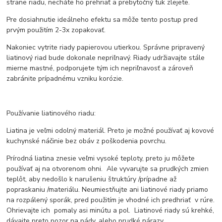
strane riadu, necháte ho prehriať a prebytočný tuk zlejete.
Pre dosiahnutie ideálneho efektu sa môže tento postup pred
prvým použitím 2-3x zopakovať.
Nakoniec vytrite riady papierovou utierkou. Správne pripravený
liatinový riad bude dokonale nepriľnavý. Riady udržiavajte stále
mierne mastné, podporujete tým ich nepriľnavosť a zároveň
zabránite prípadnému vzniku korózie.
Používanie liatinového riadu:
Liatina je veľmi odolný materiál. Preto je možné používať aj kovové
kuchynské náčinie bez obáv z poškodenia povrchu.
Prírodná liatina znesie veľmi vysoké teploty, preto ju môžete
používať aj na otvorenom ohni. Ale vyvarujte sa prudkých zmien
teplôt, aby nedošlo k narušeniu štruktúry /prípadne až
popraskaniu /materiálu. Neumiestňujte ani liatinové riady priamo
na rozpálený sporák, pred použitím je vhodné ich predhriať v rúre.
Ohrievajte ich pomaly asi minútu a pol. Liatinové riady sú krehké,
dávajte preto pozor na pády, alebo prudké nárazy.