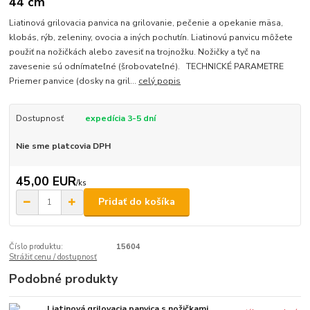
44 cm
Liatinová grilovacia panvica na grilovanie, pečenie a opekanie mäsa,
klobás, rýb, zeleniny, ovocia a iných pochutín. Liatinovú panvicu môžete
použiť na nožičkách alebo zavesiť na trojnožku. Nožičky a tyč na
zavesenie sú odnímateľné (šrobovateľné). TECHNICKÉ PARAMETRE
Priemer panvice (dosky na gril...
celý popis
Dostupnosť
expedícia 3-5 dní
Nie sme platcovia DPH
45,00 EUR
/
ks
Pridať do košíka
Číslo produktu:
15604
Strážiť cenu / dostupnosť
Podobné produkty
Liatinová grilovacia panvica s nožičkami