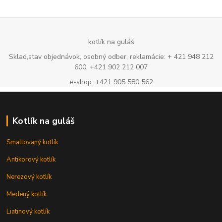
kotlík na guláš
Sklad,stav objednávok, osobný odber, reklamácie: + 421 948 212
600, +421 902 212 007
e-shop: +421 905 580 562
Kotlík na guláš
Smaltovaný kotlík
Antikorový kotlík
Nerezový kotlík
Medený kotlík
Liatinový kotlík