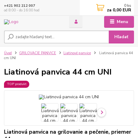
0
ks
+421 902 212 007
za
0,00 EUR
od 8:00 - do 16:00 hod
Menu
Hľadať
Úvod
GRILOVACIE PANVICE
Liatinové panvice
Liatinová panvica 44
cm UNI
Liatinová panvica 44 cm UNI
TOP produkt
Liatinová panvica na grilovanie a pečenie, priemer