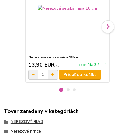
Nerezová selská misa 18 cm
Nerezová se
13,90 EUR
14,90 E
expedícia 3-5 dní
/
ks
Pridať do košíka
Tovar zaradený v kategóriách
NEREZOVÝ RIAD
Nerezové hrnce