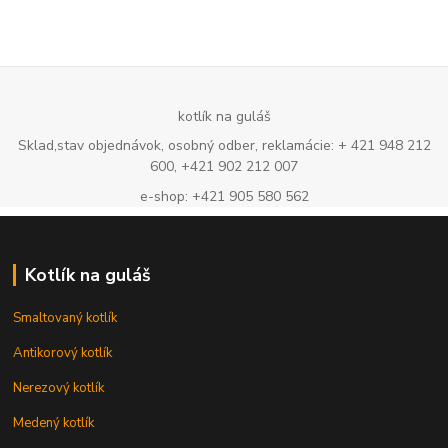
kotlík na guláš
Sklad,stav objednávok, osobný odber, reklamácie: + 421 948 212
600, +421 902 212 007
e-shop: +421 905 580 562
Kotlík na guláš
Smaltovaný kotlík
Antikorový kotlík
Nerezový kotlík
Medený kotlík