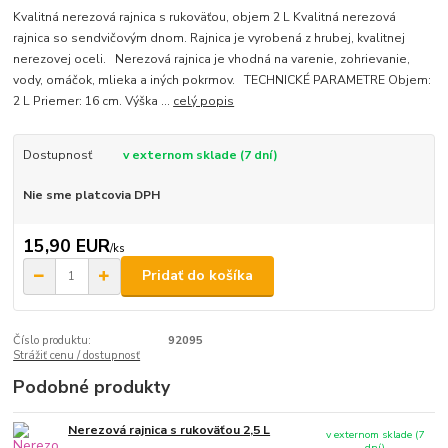
Kvalitná nerezová rajnica s rukoväťou, objem 2 L Kvalitná nerezová
rajnica so sendvičovým dnom. Rajnica je vyrobená z hrubej, kvalitnej
nerezovej oceli. Nerezová rajnica je vhodná na varenie, zohrievanie,
vody, omáčok, mlieka a iných pokrmov. TECHNICKÉ PARAMETRE Objem:
2 L Priemer: 16 cm. Výška ...
celý popis
Dostupnosť
v externom sklade (7 dní)
Nie sme platcovia DPH
15,90 EUR
/
ks
Pridať do košíka
Číslo produktu:
92095
Strážiť cenu / dostupnosť
Podobné produkty
Nerezová rajnica s rukoväťou 2,5 L
v externom sklade (7
dní)