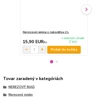
Nerezová rajnica s rukoväťou 2 L
Paprikové ko
v externom sklade
15,90 EUR
8,90 EU
(7 dní)
/
ks
Pridať do košíka
Tovar zaradený v kategóriách
NEREZOVÝ RIAD
Nerezové misky