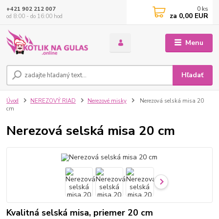
0
ks
+421 902 212 007
za
0,00 EUR
od 8:00 - do 16:00 hod
Menu
Hľadať
Úvod
NEREZOVÝ RIAD
Nerezové misky
Nerezová selská misa 20
cm
Nerezová selská misa 20 cm
Kvalitná selská misa, priemer 20 cm