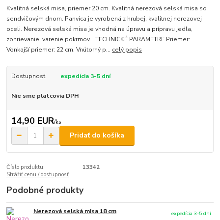
Kvalitná selská misa, priemer 20 cm. Kvalitná nerezová selská misa so
sendvičovým dnom. Panvica je vyrobená z hrubej, kvalitnej nerezovej
oceli. Nerezová selská misa je vhodná na úpravu a prípravu jedla,
zohrievanie, varenie pokrmov. TECHNICKÉ PARAMETRE Priemer:
Vonkajší priemer: 22 cm. Vnútorný p...
celý popis
Dostupnosť
expedícia 3-5 dní
Nie sme platcovia DPH
14,90 EUR
/
ks
Pridať do košíka
Číslo produktu:
13342
Strážiť cenu / dostupnosť
Podobné produkty
Nerezová selská misa 18 cm
expedícia 3-5 dní