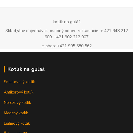
kotlík na guláš
Sklad,stav objednávok, osobný odber, reklamácie: + 421 948 212
600, +421 902 212 007
e-shop: +421 905 580 562
Kotlík na guláš
Smaltovaný kotlík
Antikorový kotlík
Nerezový kotlík
Medený kotlík
Liatinový kotlík