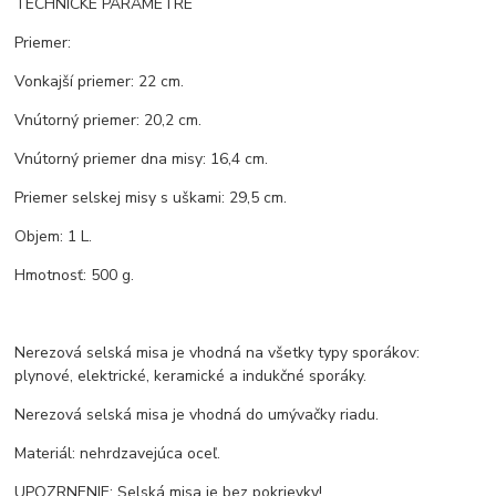
TECHNICKÉ PARAMETRE
Priemer:
Vonkajší priemer: 22 cm.
Vnútorný priemer: 20,2 cm.
Vnútorný priemer dna misy: 16,4 cm.
Priemer selskej misy s uškami: 29,5 cm.
Objem: 1 L.
Hmotnosť: 500 g.
Nerezová selská misa je vhodná na všetky typy sporákov:
plynové, elektrické, keramické a indukčné sporáky.
Nerezová selská misa je vhodná do umývačky riadu.
Materiál: nehrdzavejúca oceľ.
UPOZRNENIE: Selská misa je bez pokrievky!