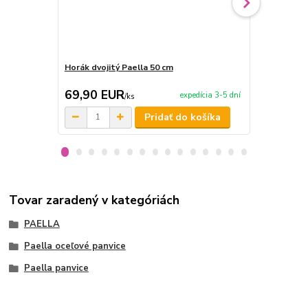
Horák dvojitý Paella 50 cm
Varecha 50 
69,90 EUR
3,90 EU
expedícia 3-5 dní
/
ks
Pridať do košíka
Tovar zaradený v kategóriách
PAELLA
Paella oceľové panvice
Paella panvice