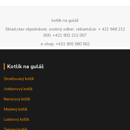
kotlík na guláš
Sklad,stav objednávok, osobný odber, reklamácie: + 421 948 212
600, +421 902 212 007
e-shop: +421 905 580 562
Kotlík na guláš
Smaltovaný kotlík
Antikorový kotlík
Nerezový kotlík
Medený kotlík
Liatinový kotlík
Železný kotlík