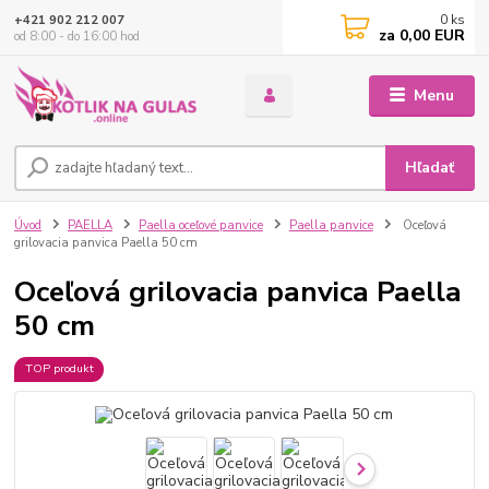
0
ks
+421 902 212 007
za
0,00 EUR
od 8:00 - do 16:00 hod
Menu
Hľadať
Úvod
PAELLA
Paella oceľové panvice
Paella panvice
Oceľová
grilovacia panvica Paella 50 cm
Oceľová grilovacia panvica Paella
50 cm
TOP produkt