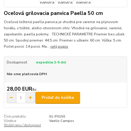
Oceľová grilovacia panvica Paella 50 cm
Oceľová leštená paella panvica je vhodná pre varenie na plynovom
horáku, v trúbte, alebo otvorenom ohni. Vhodná na grilovanie, varenie,
zapekaním, paella pokrmy. TECHNICKÉ PARAMETRE Priemer bez ušiek:
50 cm. Spodný priemer: 44,5 cm. Priemer s uškami: 60 cm. Výška: 5 cm.
Počet porcii: 14 porcii. Ma...
celý popis
Dostupnosť
expedícia 3-5 dní
Nie sme platcovia DPH
28,00 EUR
/
ks
Pridať do košíka
Číslo produktu:
01-P0150
Výrobca:
Vaello Campos
Strážiť cenu / dostupnosť