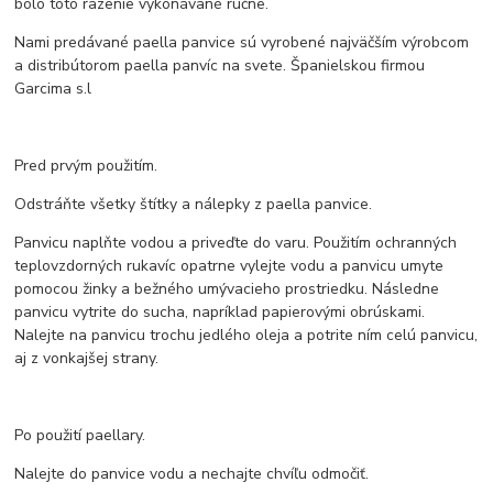
bolo toto razenie vykonávané ručne.
Nami predávané paella panvice sú vyrobené najväčším výrobcom
a distribútorom paella panvíc na svete. Španielskou firmou
Garcima s.l
Pred prvým použitím.
Odstráňte všetky štítky a nálepky z paella panvice.
Panvicu naplňte vodou a priveďte do varu. Použitím ochranných
teplovzdorných rukavíc opatrne vylejte vodu a panvicu umyte
pomocou žinky a bežného umývacieho prostriedku. Následne
panvicu vytrite do sucha, napríklad papierovými obrúskami.
Nalejte na panvicu trochu jedlého oleja a potrite ním celú panvicu,
aj z vonkajšej strany.
Po použití paellary.
Nalejte do panvice vodu a nechajte chvíľu odmočiť.