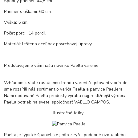
Spodný priemer: 44,5 cm.
Priemer s uškami: 60 cm.
Výška: 5 cm.
Počet porcii: 14 porcii.
Materiál: leštená oceľ bez povrchovej úpravy.
Predstavujeme vám našu novinku Paella varenie.
Vzhľadom k stále rastúcemu trendu varení či grilovaní v prírode
sme rozšírili náš sortiment o variča Paella a panvice Paellera.
Nami dodávané Paella produkty vyrába najprestížnejší výrobca
Paella potrieb na svete, spoločnosť VAELLO CAMPOS.
Ilustračné fotky:
Paella je typické španielske jedlo z ryže, podobné rizotu alebo