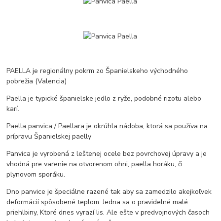
PAELLA je regionálny pokrm zo Španielskeho východného
pobrežia (Valencia)
Paella je typické španielske jedlo z ryže, podobné rizotu alebo
karí.
Paella panvica / Paellara je okrúhla nádoba, ktorá sa používa na
prípravu Španielskej paelly
Panvica je vyrobená z leštenej ocele bez povrchovej úpravy a je
vhodná pre varenie na otvorenom ohni, paella horáku, či
plynovom sporáku.
Dno panvice je špeciálne razené tak aby sa zamedzilo akejkoľvek
deformácií spôsobené teplom. Jedna sa o pravidelné malé
priehlbiny, Ktoré dnes vyrazí lis. Ale ešte v predvojnových časoch