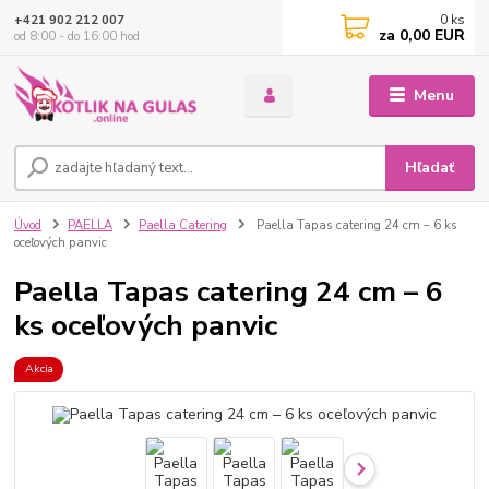
0
ks
+421 902 212 007
za
0,00 EUR
od 8:00 - do 16:00 hod
Menu
Hľadať
Úvod
PAELLA
Paella Catering
Paella Tapas catering 24 cm – 6 ks
oceľových panvic
Paella Tapas catering 24 cm – 6
ks oceľových panvic
Akcia