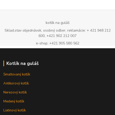
kotlík na guláš
Sklad,stav objednávok, osobný odber, reklamácie: + 421 948 212
600, +421 902 212 007
e-shop: +421 905 580 562
Kotlík na guláš
Smaltovaný kotlík
Antikorový kotlík
Nerezový kotlík
Medený kotlík
Liatinový kotlík