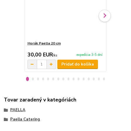
Horák Paella 20 cm
Kliešte na 
30,00 EUR
3,50 EU
expedícia 3-5 dní
/
ks
Pridať do košíka
Tovar zaradený v kategóriách
PAELLA
Paella Catering