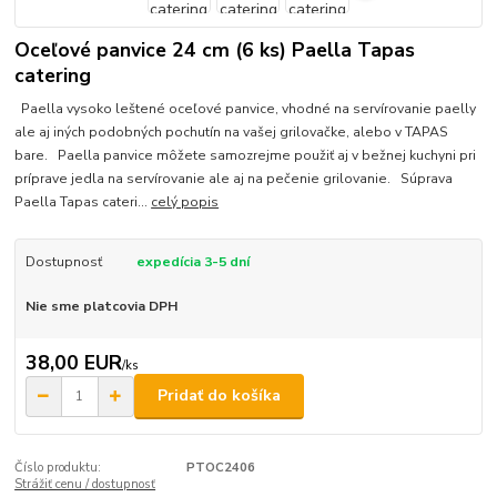
Oceľové panvice 24 cm (6 ks) Paella Tapas
catering
Paella vysoko leštené oceľové panvice, vhodné na servírovanie paelly
ale aj iných podobných pochutín na vašej grilovačke, alebo v TAPAS
bare. Paella panvice môžete samozrejme použiť aj v bežnej kuchyni pri
príprave jedla na servírovanie ale aj na pečenie grilovanie. Súprava
Paella Tapas cateri...
celý popis
Dostupnosť
expedícia 3-5 dní
Nie sme platcovia DPH
38,00 EUR
/
ks
Pridať do košíka
Číslo produktu:
PTOC2406
Strážiť cenu / dostupnosť