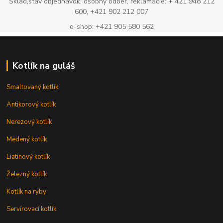
Sklad,stav objednávok, osobný odber, reklamácie: + 421 948 212
600, +421 902 212 007
e-shop: +421 905 580 562
Kotlík na guláš
Smaltovaný kotlík
Antikorový kotlík
Nerezový kotlík
Medený kotlík
Liatinový kotlík
Železný kotlík
Kotlík na ryby
Servírovací kotlík