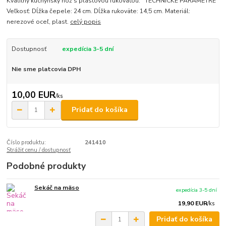
Kvalitný kuchynský nôž s plastovou rukoväťou. TECHNICKÉ PARAMETRE
Veľkosť: Dĺžka čepele: 24 cm. Dĺžka rukoväte: 14,5 cm. Materiál:
nerezové oceľ, plast.
celý popis
Dostupnosť
expedícia 3-5 dní
Nie sme platcovia DPH
10,00 EUR
/
ks
Pridať do košíka
Číslo produktu:
241410
Strážiť cenu / dostupnosť
Podobné produkty
Sekáč na mäso
expedícia 3-5 dní
19,90 EUR
/
ks
Pridať do košíka