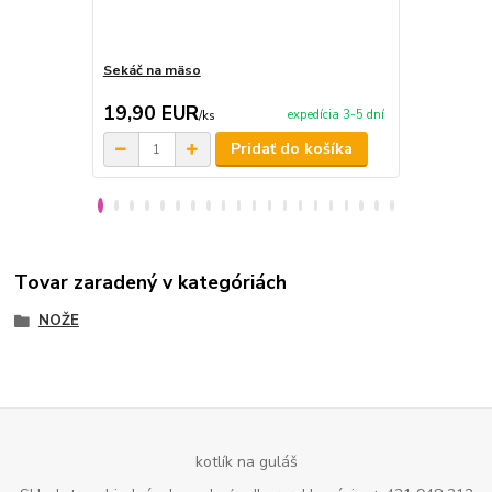
Sekáč na mäso
Nerezový ka
19,90 EUR
24,00 E
expedícia 3-5 dní
/
ks
Pridať do košíka
Tovar zaradený v kategóriách
NOŽE
kotlík na guláš