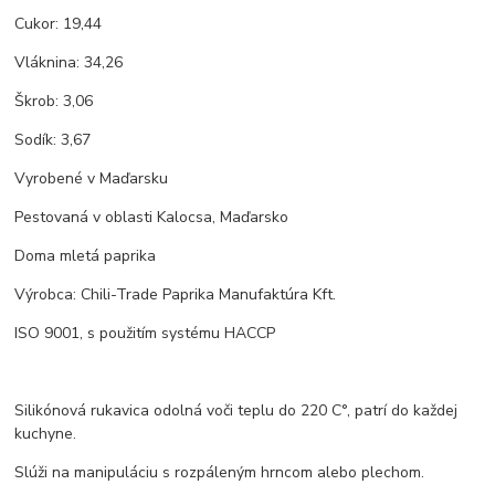
Cukor: 19,44
Vláknina: 34,26
Škrob: 3,06
Sodík: 3,67
Vyrobené v Maďarsku
Pestovaná v oblasti Kalocsa, Maďarsko
Doma mletá paprika
Výrobca: Chili-Trade Paprika Manufaktúra Kft.
ISO 9001, s použitím systému HACCP
Silikónová rukavica odolná voči teplu do 220 C°, patrí do každej
kuchyne.
Slúži na manipuláciu s rozpáleným hrncom alebo plechom.