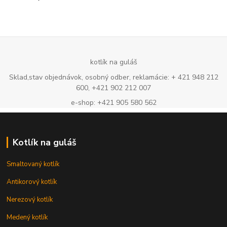
kotlík na guláš
Sklad,stav objednávok, osobný odber, reklamácie: + 421 948 212
600, +421 902 212 007
e-shop: +421 905 580 562
Kotlík na guláš
Smaltovaný kotlík
Antikorový kotlík
Nerezový kotlík
Medený kotlík