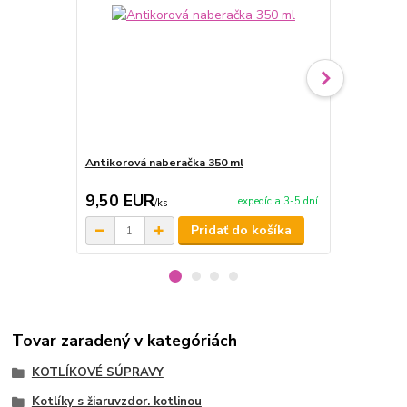
Antikorová naberačka 350 ml
Horák 7 kW 
príslušenst
9,50 EUR
65,00 E
expedícia 3-5 dní
/
ks
Pridať do košíka
Tovar zaradený v kategóriách
KOTLÍKOVÉ SÚPRAVY
Kotlíky s žiaruvzdor. kotlinou