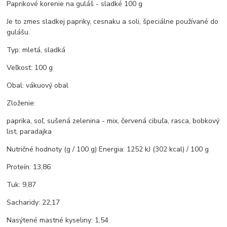
Paprikové korenie na guláš - sladké 100 g
Je to zmes sladkej papriky, cesnaku a soli, špeciálne používané do
gulášu.
Typ: mletá, sladká
Veľkosť: 100 g
Obal: vákuový obal
Zloženie:
paprika, soľ, sušená zelenina - mix, červená cibuľa, rasca, bobkový
list, paradajka
Nutričné hodnoty (g / 100 g) Energia: 1252 kJ (302 kcal) / 100 g
Proteín: 13,86
Tuk: 9,87
Sacharidy: 22,17
Nasýtené mastné kyseliny: 1,54