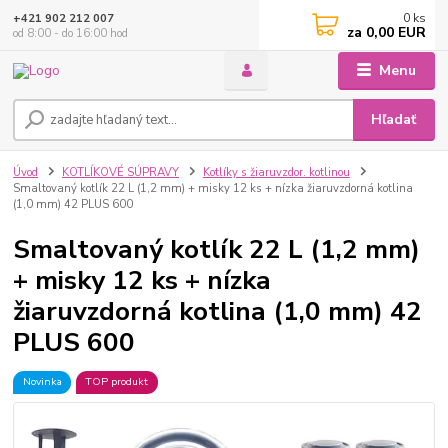
0
ks
+421 902 212 007
za
0,00 EUR
od 8:00 - do 16:00 hod
Menu
Hľadať
Úvod
KOTLÍKOVÉ SÚPRAVY
Kotlíky s žiaruvzdor. kotlinou
Smaltovaný kotlík 22 L (1,2 mm) + misky 12 ks + nízka žiaruvzdorná kotlina
(1,0 mm) 42 PLUS 600
Smaltovaný kotlík 22 L (1,2 mm)
+ misky 12 ks + nízka
žiaruvzdorná kotlina (1,0 mm) 42
PLUS 600
Novinka
TOP produkt