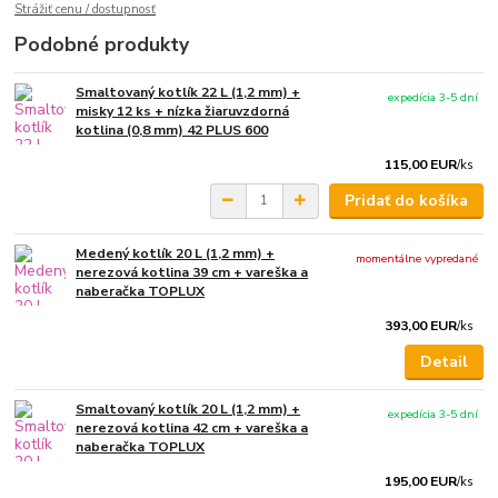
Strážiť cenu / dostupnosť
Podobné produkty
Smaltovaný kotlík 22 L (1,2 mm) +
expedícia 3-5 dní
misky 12 ks + nízka žiaruvzdorná
kotlina (0,8 mm) 42 PLUS 600
115,00 EUR
/
ks
Pridať do košíka
Medený kotlík 20 L (1,2 mm) +
momentálne vypredané
nerezová kotlina 39 cm + vareška a
naberačka TOPLUX
393,00 EUR
/
ks
Detail
Smaltovaný kotlík 20 L (1,2 mm) +
expedícia 3-5 dní
nerezová kotlina 42 cm + vareška a
naberačka TOPLUX
195,00 EUR
/
ks