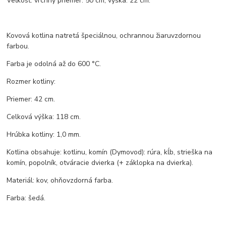
Veľkosť: vrchný priemer: 50 cm, výška: 22 cm.
Kovová kotlina natretá špeciálnou, ochrannou žiaruvzdornou
farbou.
Farba je odolná až do 600 °C.
Rozmer kotliny:
Priemer: 42 cm.
Celková výška: 118 cm.
Hrúbka kotliny: 1,0 mm.
Kotlina obsahuje: kotlinu, komín (Dymovod): rúra, kĺb, strieška na
komín, popolník, otváracie dvierka (+ záklopka na dvierka).
Materiál: kov, ohňovzdorná farba.
Farba: šedá.