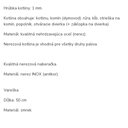
Hrúbka kotliny: 1 mm.
Kotlina obsahuje: kotlinu, komín (dymovod): rúra, kĺb, strieška na
komín, popolník, otváracie dvierka (+ záklopka na dvierka).
Materiál: kvalitná nehrdzavejúca oceľ (nerez).
Nerezová kotlina je vhodná pre všetky druhy paliva.
Kvalitná nerezová naberačka.
Materiál: nerez INOX (antikor).
Vareška
Dĺžka: 50 cm
Materiál: smrek.