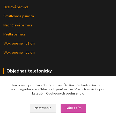
Oceľová panvica
Smaltovaná panvica
Nepriľnavá panvica
Paella panvica
Wok, priemer: 31 cm
Wok, priemer: 36 cm
Objednať telefonicky
Tento web používa súbory cookie. Ďalším prechádzaním tohto
+421 902 212 007
webu vyjadrujete súhlas s ich používaním. Viac informácií v pod
kategórií Obchodných podmienok.
Súhlasím
Nastavenia