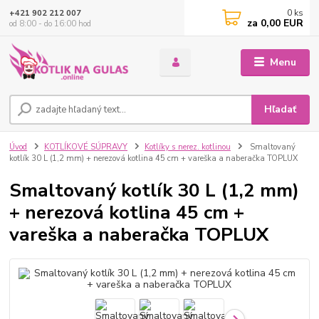
0
ks
+421 902 212 007
za
0,00 EUR
od 8:00 - do 16:00 hod
Menu
Hľadať
Úvod
KOTLÍKOVÉ SÚPRAVY
Kotlíky s nerez. kotlinou
Smaltovaný
kotlík 30 L (1,2 mm) + nerezová kotlina 45 cm + vareška a naberačka TOPLUX
Smaltovaný kotlík 30 L (1,2 mm)
+ nerezová kotlina 45 cm +
vareška a naberačka TOPLUX