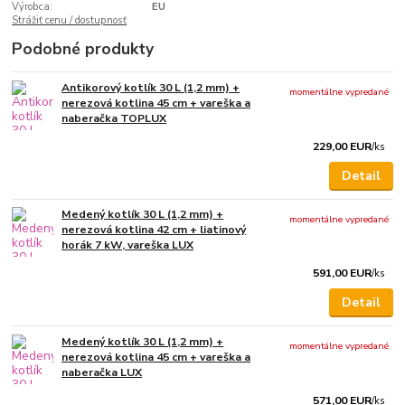
Výrobca:
EU
Strážiť cenu / dostupnosť
Podobné produkty
Antikorový kotlík 30 L (1,2 mm) +
momentálne vypredané
nerezová kotlina 45 cm + vareška a
naberačka TOPLUX
229,00 EUR
/
ks
Detail
Medený kotlík 30 L (1,2 mm) +
momentálne vypredané
nerezová kotlina 42 cm + liatinový
horák 7 kW, vareška LUX
591,00 EUR
/
ks
Detail
Medený kotlík 30 L (1,2 mm) +
momentálne vypredané
nerezová kotlina 45 cm + vareška a
naberačka LUX
571,00 EUR
/
ks