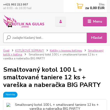
0
ks
+421 902 212 007
za
0,00 EUR
od 8:00 - do 16:00 hod
Menu
Hľadať
Úvod
KOTLÍKOVÉ SÚPRAVY
Kotlíky s kovovou kotlinou
Smaltovaný
kotlík + kotlina
Smaltovaný kotol 100 L + smaltované taniere 12 ks +
vareška a naberačka BIG PARTY
Smaltovaný kotol 100 L +
smaltované taniere 12 ks +
vareška a naberačka BIG PARTY
Novinka