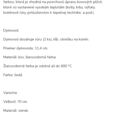
farbou, ktorá je vhodná na povrchovú úpravu kovových plôch,
ktoré sú vystavené vysokým teplotám (kotly, krby, výfuky,
komínové rúry, príslušenstvo k tepelnej technike, a pod.).
Dymovod.
Dymovod obsahuje rúru (2 ks), kĺb, striešku na komín.
Priemer dymovodu: 11,4 cm.
Materiál: kov, žiaruvzdorná farba.
Žiaruvzdorná farba je odolná až do 600 °C.
Farba: šedá.
Varecha.
Veľkosť: 70 cm.
Materiál: smrek.