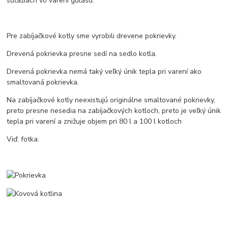
súťažiach vo varení gulášu.
Pre zabíjačkové kotly sme vyrobili drevene pokrievky.
Drevená pokrievka presne sedí na sedlo kotla.
Drevená pokrievka nemá taký veľký únik tepla pri varení ako
smaltovaná pokrievka.
Na zabíjačkové kotly neexistujú originálne smaltované pokrievky,
preto presne nesedia na zabíjačkových kotloch, preto je veľký únik
tepla pri varení a znižuje objem pri 80 l a 100 l kotloch
Viď: fotka: