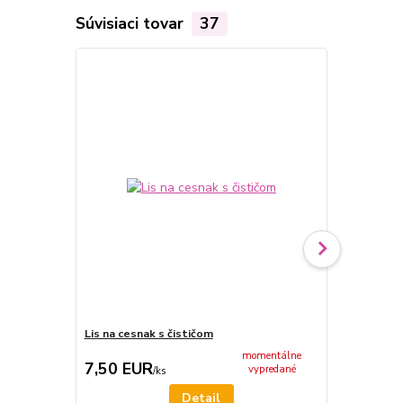
Súvisiaci tovar
37
Lis na cesnak s čističom
Tlačidlo na
momentálne
7,50 EUR
19,00 E
vypredané
/
ks
Detail