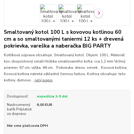
Smaltovaný kotol 100 L s kovovou kotlinou 60
cm a so smaltovanými taniermi 12 ks + drevená
pokrievka, vareška a naberačka BIG PARTY
Kotlíková súprava obsahuje: Smaltovaný kotol. Objem: 100 L. Materiál:
kov, dvojvrstvový smalt Hrúbka smaltovaného kotla: cca 1,2 mm Vrchný
priemer: 67 cm, výška: 44 cm. Pokrievka: drevo, smrek. Kovová kotlina.
Kovová kotlina natretá základné čiernou farbou. Kotlina obsahuje: telo
kotliny, dymovo...
celý popis
Dostupnosť
expedícia 3-5 dní
Nadrozmerný
6,00 EUR
balík Príplatok
za dopravu
Nie sme platcovia DPH