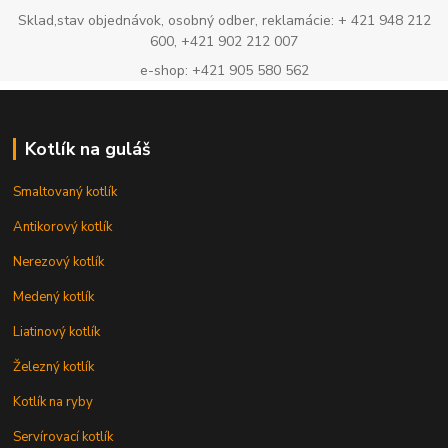
Sklad,stav objednávok, osobný odber, reklamácie: + 421 948 212
600, +421 902 212 007
e-shop: +421 905 580 562
Kotlík na guláš
Smaltovaný kotlík
Antikorový kotlík
Nerezový kotlík
Medený kotlík
Liatinový kotlík
Železný kotlík
Kotlík na ryby
Servírovací kotlík