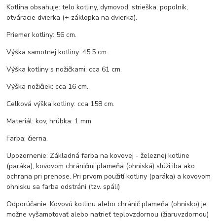
Kotlina obsahuje: telo kotliny, dymovod, strieška, popolník,
otváracie dvierka (+ záklopka na dvierka).
Priemer kotliny: 56 cm.
Výška samotnej kotliny: 45,5 cm.
Výška kotliny s nožičkami: cca 61 cm.
Výška nožičiek: cca 16 cm.
Celková výška kotliny: cca 158 cm.
Materiál: kov, hrúbka: 1 mm
Farba: čierna.
Upozornenie: Základná farba na kovovej - železnej kotline
(paráka), kovovom chráničmi plameňa (ohniská) slúži iba ako
ochrana pri prenose. Pri prvom použití kotliny (paráka) a kovovom
ohnisku sa farba odstráni (tzv. spáli)
Odporúčanie: Kovovú kotlinu alebo chránič plameňa (ohnisko) je
možne vyšamotovať alebo natrieť teplovzdornou (žiaruvzdornou)