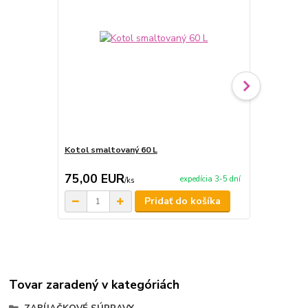
Kotol smaltovaný 60 L
Kotol nerez
75,00 EUR
369,00 
expedícia 3-5 dní
/
ks
Pridať do košíka
Tovar zaradený v kategóriách