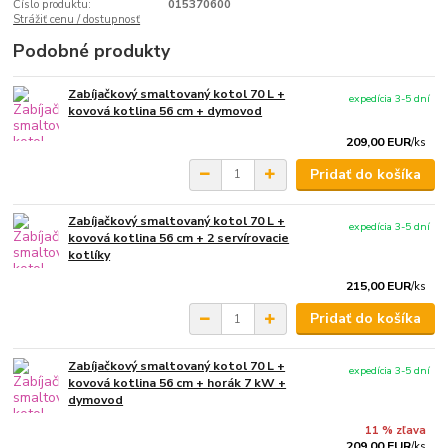
Číslo produktu:
015370600
Strážiť cenu / dostupnosť
Podobné produkty
Zabíjačkový smaltovaný kotol 70 L +
expedícia 3-5 dní
kovová kotlina 56 cm + dymovod
209,00 EUR
/
ks
Pridať do košíka
Zabíjačkový smaltovaný kotol 70 L +
expedícia 3-5 dní
kovová kotlina 56 cm + 2 servírovacie
kotlíky
215,00 EUR
/
ks
Pridať do košíka
Zabíjačkový smaltovaný kotol 70 L +
expedícia 3-5 dní
kovová kotlina 56 cm + horák 7 kW +
dymovod
11 % zľava
209,00 EUR
/
ks