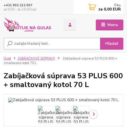
0
ks
+421 902 212 007
za
0,00 EUR
od 8:00 - do 16:00 hod
Menu
Hľadať
Úvod
ZABÍJAČKOVÉ SÚPRAVY
Zabíjačková súprava 53 PLUS 600 +
smaltovaný kotol 70 L
Zabíjačková súprava 53 PLUS 600
+ smaltovaný kotol 70 L