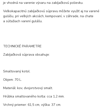
je vhodná na varenie vývaru na zabíjačkovú polievku.
Veľkokapacitnú zabíjačkovú súpravu môžete využiť aj na varené
gulášu, pri veľkých akciách, kempovaní, v záhrade, na chate
a súťažiach varení gulášu.
TECHNICKÉ PARAMETRE
Zabíjačková súprava obsahuje:
Smaltovaný kotol.
Objem: 70 L.
Materiál: kov, dvojvrstvový smalt.
Hrúbka smaltovaného kotla: cca 1,2 mm.
Vrchný priemer: 61,5 cm, výška: 37 cm.