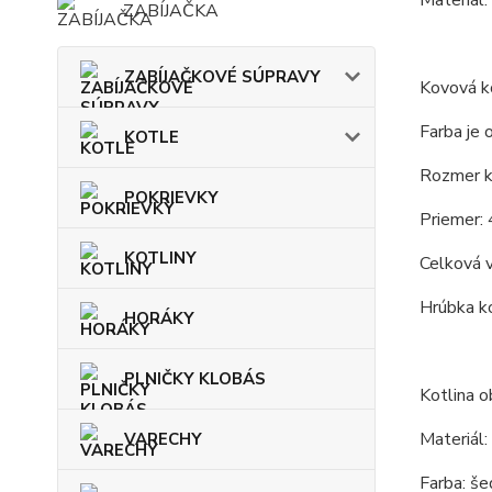
Materiál:
ZABÍJAČKA
ZABÍJAČKOVÉ SÚPRAVY
Kovová ko
Farba je 
KOTLE
Rozmer ko
POKRIEVKY
Priemer: 
KOTLINY
Celková 
Hrúbka ko
HORÁKY
PLNIČKY KLOBÁS
Kotlina o
Materiál:
VARECHY
Farba: še