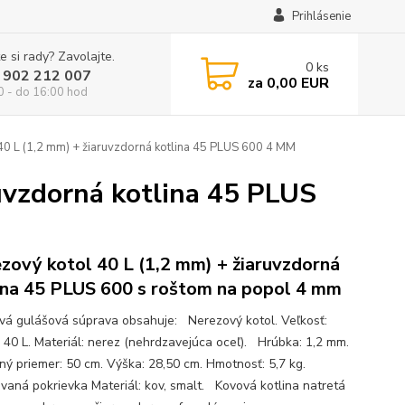
Prihlásenie
e si rady? Zavolajte.
0
ks
 902 212 007
za
0,00 EUR
0 - do 16:00 hod
40 L (1,2 mm) + žiaruvzdorná kotlina 45 PLUS 600 4 MM
uvzdorná kotlina 45 PLUS
zový kotol 40 L (1,2 mm) + žiaruvzdorná
ina 45 PLUS 600 s roštom na popol 4 mm
ová gulášová súprava obsahuje: Nerezový kotol. Veľkosť:
 40 L. Materiál: nerez (nehrdzavejúca oceľ). Hrúbka: 1,2 mm.
ný priemer: 50 cm. Výška: 28,50 cm. Hmotnosť: 5,7 kg.
vaná pokrievka Materiál: kov, smalt. Kovová kotlina natretá