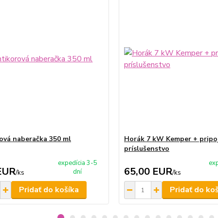
ová naberačka 350 ml
Horák 7 kW Kemper + pripo
príslušenstvo
expedícia 3-5
exp
EUR
65,00 EUR
dní
/
ks
/
ks
Pridať do košíka
Pridať do ko