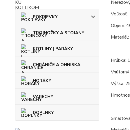
Nerezový
Veľkosť:
POKRIEVKY
Objem: 4
TROJNOŽKY A STOJANY
Materiál:
KOTLINY | PARÁKY
Hrúbka: 
CHRÁNIČE A OHNISKÁ
Vnútorný 
HORÁKY
Výška: 2
Hmotnosť
VARECHY
DOPLNKY
Smaltova