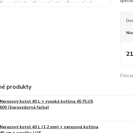
špeciá
Dos
Nie
21
Číslo p
é produkty
Nerezový kotol 40 L + vysoká kotlina 45 PLUS
600 (žiaruvzdorná farba)
Nerezový kotol 40 L (1,2 mm) + nerezová kotlina
45 cm + vareška LUX