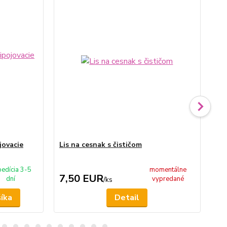
jovacie
Lis na cesnak s čističom
Sit
edícia 3-5
momentálne
7,50 EUR
5
dní
vypredané
/
ks
šíka
Detail