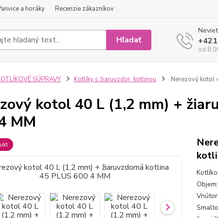
Panvice a horáky
Recenzie zákazníkov
Neviet
Hľadať
+421
od 8:0
KOTLÍKOVÉ SÚPRAVY
Kotlíky s žiaruvzdor. kotlinou
Nerezový kotol 
zový kotol 40 L (1,2 mm) + žiar
 4 MM
Nere
ukt
kotl
Kotlík
Objem:
Vnútor
Smalto