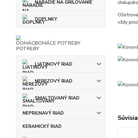
NÁRADIE NA GRILOVANIE
chalupáro
Ošetrovan
DOPLNKY
vždy prod
DOMÁCE POTREBY
LIATINOVÝ RIAD
NEREZOVÝ RIAD
SMALTOVANÝ RIAD
NEPRIĽNAVÝ RIAD
Súvisia
KERAMICKÝ RIAD