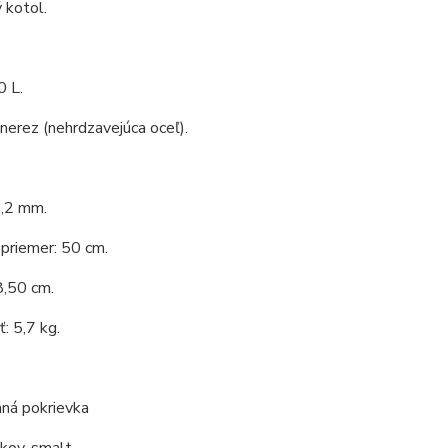
 kotol.
0 L.
 nerez (nehrdzavejúca oceľ).
1,2 mm.
priemer: 50 cm.
8,50 cm.
: 5,7 kg.
ná pokrievka