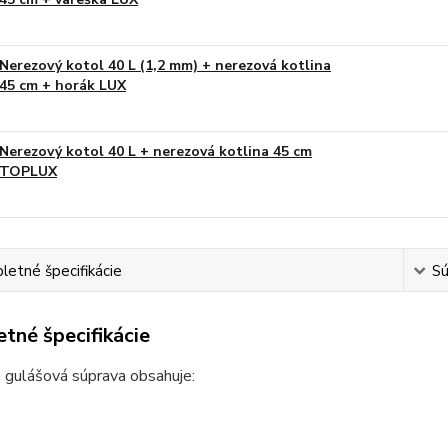
Nerezový kotol 40 L (1,2 mm) + nerezová kotlina
45 cm + horák LUX
Nerezový kotol 40 L + nerezová kotlina 45 cm
TOPLUX
etné špecifikácie
Sú
tné špecifikácie
 gulášová súprava obsahuje: