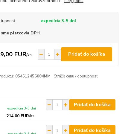
lnou, ochrannou žiaruvzdornou f...
celý popis
tupnosť
expedícia 3-5 dní
 sme platcovia DPH
9,00 EUR
Pridať do košíka
/
ks
roduktu:
054512456004MM
Strážiť cenu / dostupnosť
Pridať do košíka
expedícia 3-5 dní
214,00 EUR
/
ks
Pridať do košíka