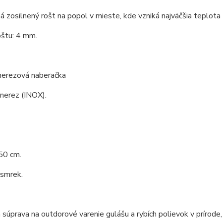
á zosilnený rošt na popol v mieste, kde vzniká najväčšia teplota 
oštu: 4 mm.
 nerezová naberačka
 nerez (INOX).
50 cm.
 smrek.
 súprava na outdorové varenie gulášu a rybích polievok v prírod