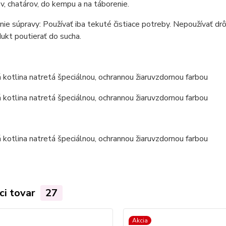
v, chatárov, do kempu a na táborenie.
ie súpravy: Používať iba tekuté čistiace potreby. Nepoužívať drô
ukt poutierať do sucha.
ci tovar
27
Akcia