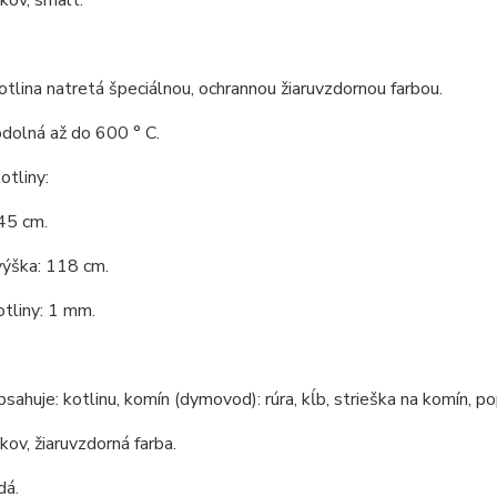
 kov, smalt.
tlina natretá špeciálnou, ochrannou žiaruvzdornou farbou.
odolná až do 600 ° C.
tliny:
45 cm.
výška: 118 cm.
tliny: 1 mm.
bsahuje: kotlinu, komín (dymovod): rúra, kĺb, strieška na komín, po
 kov, žiaruvzdorná farba.
dá.