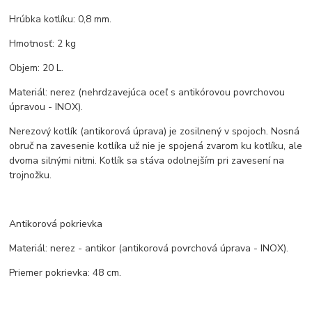
Hrúbka kotlíku: 0,8 mm.
Hmotnosť: 2 kg
Objem: 20 L.
Materiál: nerez (nehrdzavejúca oceľ s antikórovou povrchovou
úpravou - INOX).
Nerezový kotlík (antikorová úprava) je zosilnený v spojoch. Nosná
obruč na zavesenie kotlíka už nie je spojená zvarom ku kotlíku, ale
dvoma silnými nitmi. Kotlík sa stáva odolnejším pri zavesení na
trojnožku.
Antikorová pokrievka
Materiál: nerez - antikor (antikorová povrchová úprava - INOX).
Priemer pokrievka: 48 cm.