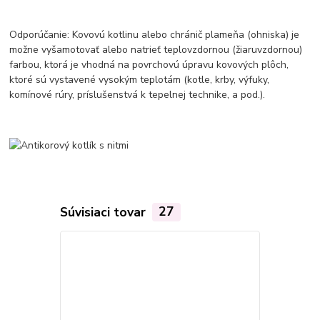
Odporúčanie: Kovovú kotlinu alebo chránič plameňa (ohniska) je
možne vyšamotovať alebo natrieť teplovzdornou (žiaruvzdornou)
farbou, ktorá je vhodná na povrchovú úpravu kovových plôch,
ktoré sú vystavené vysokým teplotám (kotle, krby, výfuky,
komínové rúry, príslušenstvá k tepelnej technike, a pod.).
Súvisiaci tovar
27
Akcia