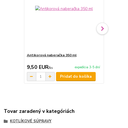
Antikorová naberačka 350 ml
Horák 7 kW 
príslušenst
9,50 EUR
65,00 E
expedícia 3-5 dní
/
ks
Pridať do košíka
Tovar zaradený v kategóriách
KOTLÍKOVÉ SÚPRAVY