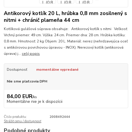
Antikorový kotlík 20 L, hrúbka 0,8 mm zosilnený s
nitmi + chránič plameňa 44 cm
Kotlíková gulášová súprava obsahuje: Antikorový kotlík s nitmi Veľkosť:
Vrchný priemer: 49 cm. Výška: 24 cm. Priemer dna: 28 cm. Hrúbka kotlíku:
0,8 mm. Hmotnosť: 2 kg Objem: 20 L. Materiál: nerez (nehrdzavejúca oceľ
s antikórovou povrchovou úpravou - INOX). Nerezový kotlík (antikorová
úprava) j...
celý popis
Dostupnosť
momentálne vypredané
Nie sme platcovia DPH
84,00 EUR
/
ks
Momentálne nie je k dispozícii
Číslo produktu:
2008492444
Strážiť cenu / dostupnosť
Podobné produkty