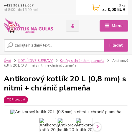
0
ks
+421 902 212 007
za
0,00 EUR
od 8:00 - do 16:00 hod
Menu
Hľadať
Úvod
KOTLÍKOVÉ SÚPRAVY
Kotlíky s chráničom plameňa
Antikorový
kotlík 20 L (0,8 mm) s nitmi + chránič plameňa
Antikorový kotlík 20 L (0,8 mm) s
nitmi + chránič plameňa
TOP produkt