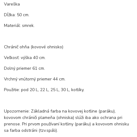
Vareška
Dĺžka: 50 cm.
Materiál: smrek.
Chránič ohňa (kovové ohnisko)
Veľkosť: výška 40 cm.
Dolný priemer 61 cm.
Vrchný vnútorný priemer 44 cm.
Použitie: pod 20 L, 22 L, 25 L, 30 L, kotlíky.
Upozornenie: Základná farba na kovovej kotline (paráku),
kovovom chrániči plameňa (ohniska) slúži iba ako ochrana pri
prenose. Pri prvom používaní kotliny (paráku) a kovovom ohnisku
sa farba odstráni (tzv.spáli).