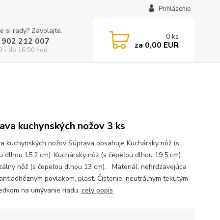
Prihlásenie
e si rady? Zavolajte.
0
ks
 902 212 007
za
0,00 EUR
0 - do 16:00 hod
ava kuchynských nožov 3 ks
a kuchynských nožov Súprava obsahuje Kuchársky nôž (s
u dlhou 15,2 cm). Kuchársky nôž (s čepeľou dlhou 19,5 cm).
zálny nôž (s čepeľou dlhou 13 cm). Materiál: nehrdzavejúca
 antiadhéznym povlakom, plast. Čistenie: neutrálnym tekutým
iedkom na umývanie riadu.
celý popis