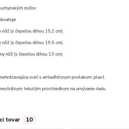
kuchynských nožov
obsahuje
 nôž (s čepeľou dlhou 15,2 cm).
 nôž (s čepeľou dlhou 19,5 cm).
ny nôž (s čepeľou dlhou 13 cm).
 nehrdzavejúca oceľ s antiadhéznym povlakom, plast.
 neutrálnym tekutým prostriedkom na umývanie riadu.
ci tovar
10