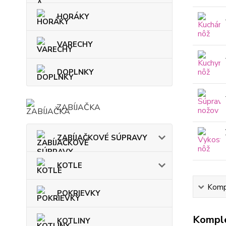
HORÁKY
VARECHY
DOPLNKY
ZABÍJAČKA
ZABÍJAČKOVÉ SÚPRAVY
KOTLE
Kompl
POKRIEVKY
Komple
KOTLINY