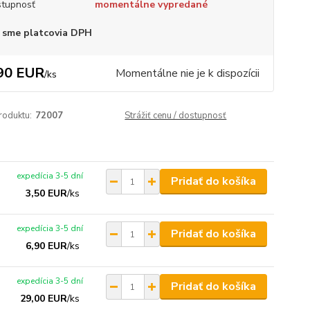
tupnosť
momentálne vypredané
 sme platcovia DPH
90 EUR
Momentálne nie je k dispozícii
/
ks
roduktu:
72007
Strážiť cenu / dostupnosť
expedícia 3-5 dní
Pridať do košíka
3,50 EUR
/
ks
expedícia 3-5 dní
Pridať do košíka
6,90 EUR
/
ks
expedícia 3-5 dní
Pridať do košíka
29,00 EUR
/
ks