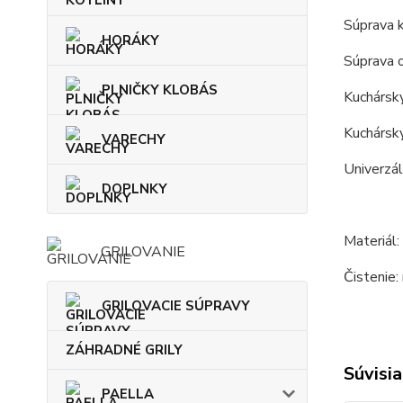
Súprava 
HORÁKY
Súprava 
PLNIČKY KLOBÁS
Kuchársky
Kuchársky
VARECHY
Univerzál
DOPLNKY
Materiál:
GRILOVANIE
Čistenie:
GRILOVACIE SÚPRAVY
ZÁHRADNÉ GRILY
Súvisia
PAELLA