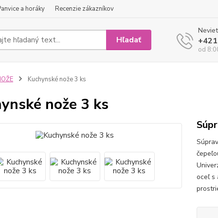
Panvice a horáky
Recenzie zákazníkov
Neviet
Hľadať
+421
od 8:0
NOŽE
Kuchynské nože 3 ks
ynské nože 3 ks
Súpr
Súprav
čepeľo
Univer
oceľ s
prostr