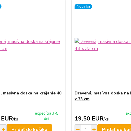
Novinka
, masívna doska na krájanie 40
Drevená, masívna doska na 
x 33 cm
expedícia 3-5
exp
 EUR
19,50 EUR
dní
/
ks
/
ks
Pridať do košíka
Pridať do ko