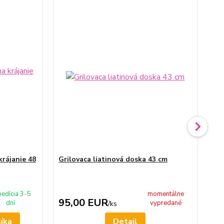
krájanie 48
Grilovaca liatinová doska 43 cm
Ne
sm
st
edícia 3-5
momentálne
95,00 EUR
1
dní
vypredané
/
ks
šíka
Detail