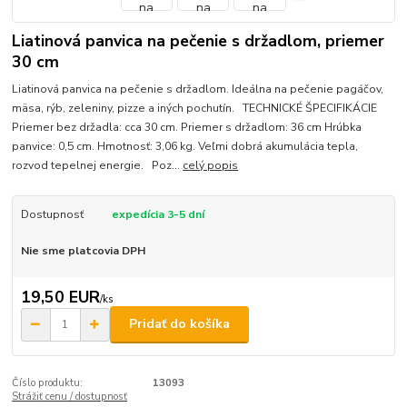
Liatinová panvica na pečenie s držadlom, priemer
30 cm
Liatinová panvica na pečenie s držadlom. Ideálna na pečenie pagáčov,
mäsa, rýb, zeleniny, pizze a iných pochutín. TECHNICKÉ ŠPECIFIKÁCIE
Priemer bez držadla: cca 30 cm. Priemer s držadlom: 36 cm Hrúbka
panvice: 0,5 cm. Hmotnosť: 3,06 kg. Veľmi dobrá akumulácia tepla,
rozvod tepelnej energie. Poz...
celý popis
Dostupnosť
expedícia 3-5 dní
Nie sme platcovia DPH
19,50 EUR
/
ks
Pridať do košíka
Číslo produktu:
13093
Strážiť cenu / dostupnosť