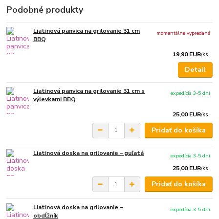
Podobné produkty
Liatinová panvica na grilovanie 31 cm
momentálne vypredané
BBQ
19,90 EUR
/
ks
Detail
Liatinová panvica na grilovanie 31 cm s
expedícia 3-5 dní
výlevkami BBQ
25,00 EUR
/
ks
Pridať do košíka
Liatinová doska na grilovanie – guľatá
expedícia 3-5 dní
25,00 EUR
/
ks
Pridať do košíka
Liatinová doska na grilovanie –
expedícia 3-5 dní
obdĺžník