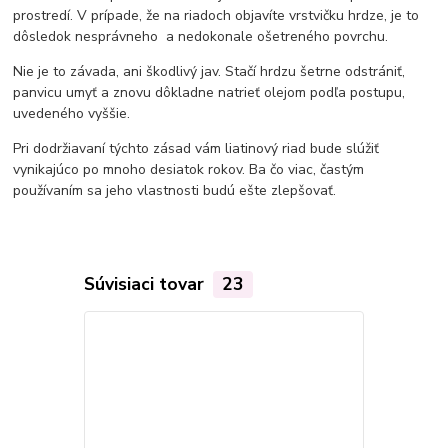
prostredí. V prípade, že na riadoch objavíte vrstvičku hrdze, je to
dôsledok nesprávneho a nedokonale ošetreného povrchu.
Nie je to závada, ani škodlivý jav. Stačí hrdzu šetrne odstrániť,
panvicu umyť a znovu dôkladne natrieť olejom podľa postupu,
uvedeného vyššie.
Pri dodržiavaní týchto zásad vám liatinový riad bude slúžiť
vynikajúco po mnoho desiatok rokov. Ba čo viac, častým
používaním sa jeho vlastnosti budú ešte zlepšovať.
Súvisiaci tovar
23