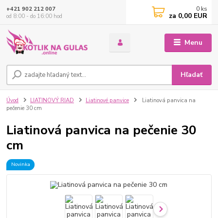
0
ks
+421 902 212 007
za
0,00 EUR
od 8:00 - do 16:00 hod
Menu
Hľadať
Úvod
LIATINOVÝ RIAD
Liatinové panvice
Liatinová panvica na
pečenie 30 cm
Liatinová panvica na pečenie 30
cm
Novinka