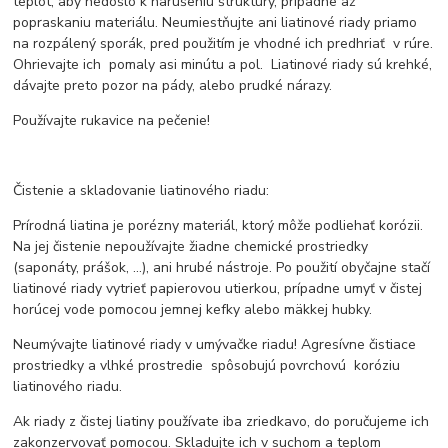
teplôt, aby nedošlo k narušeniu štruktúry, prípadne až
popraskaniu materiálu. Neumiestňujte ani liatinové riady priamo
na rozpálený sporák, pred použitím je vhodné ich predhriať v rúre.
Ohrievajte ich pomaly asi minútu a pol. Liatinové riady sú krehké,
dávajte preto pozor na pády, alebo prudké nárazy.
Používajte rukavice na pečenie!
Čistenie a skladovanie liatinového riadu:
Prírodná liatina je porézny materiál, ktorý môže podliehať korózii.
Na jej čistenie nepoužívajte žiadne chemické prostriedky
(saponáty, prášok, ...), ani hrubé nástroje. Po použití obyčajne stačí
liatinové riady vytrieť papierovou utierkou, prípadne umyť v čistej
horúcej vode pomocou jemnej kefky alebo mäkkej hubky.
Neumývajte liatinové riady v umývačke riadu! Agresívne čistiace
prostriedky a vlhké prostredie spôsobujú povrchovú koróziu
liatinového riadu.
Ak riady z čistej liatiny používate iba zriedkavo, do poručujeme ich
zakonzervovať pomocou. Skladujte ich v suchom a teplom