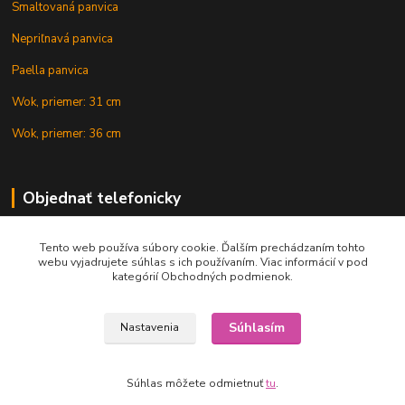
Smaltovaná panvica
Nepriľnavá panvica
Paella panvica
Wok, priemer: 31 cm
Wok, priemer: 36 cm
Objednať telefonicky
Tento web používa súbory cookie. Ďalším prechádzaním tohto
+421 902 212 007
webu vyjadrujete súhlas s ich používaním. Viac informácií v pod
kategórií Obchodných podmienok.
Súhlasím
Nastavenia
Copyright © 2015-2020 KOTLIK NA GULAS.online, všetky práva vyhradené
Súhlas môžete odmietnuť
tu
.
Vytvorené na
Eshop-rychlo.sk