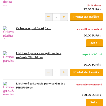
10 % zľava
22,50 EUR
/
ks
Pridať do košíka
Grilovacia platňa 44,5 cm
momentálne vypredané
60,00 EUR
/
ks
Detail
Liatinová panvica na grilovanie a
expedícia 3-5 dní
pečenie 26 x 26 cm
20,00 EUR
/
ks
Pridať do košíka
Liatinová grilovácia panvica Gastro
momentálne vypredané
PROFI 60 cm
129,00 EUR
/
ks
Detail