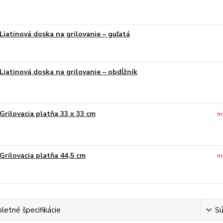
Liatinová doska na grilovanie – guľatá
Liatinová doska na grilovanie – obdĺžník
Grilovacia platňa 33 x 33 cm
m
Grilovacia platňa 44,5 cm
m
etné špecifikácie
Sú