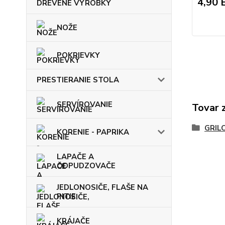
4,90 
DREVENÉ VÝROBKY
NOŽE
POKRIEVKY
PRESTIERANIE STOLA
SERVÍROVANIE
Tovar 
GRIL
KORENIE - PAPRIKA
LAPAČE A
ODPUDZOVAČE
JEDLONOSIČE, FLAŠE NA
PITIE
KRÁJAČE