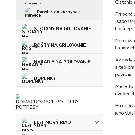
Čistenie 
Panvice do kuchyne
Prírodná 
(saponáty,
horúcej 
STOJANY NA GRILOVANIE
Neumývajt
ROŠTY NA GRILOVANIE
liatinovéh
Ak riady 
NÁRADIE NA GRILOVANIE
a teplom 
povrchu.
DOPLNKY
Nie je to
uvedenéh
DOMÁCE POTREBY
Pri dodrž
jeho vlas
LIATINOVÝ RIAD