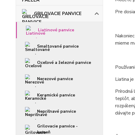
Pre dosi
GRILOVACIE PANVICE
Liatinové panvice
Nakoniec 
mierne ma
Smaltované panvice
Oceľové a železné panvice
Používani
Nerezové panvice
Liatina j
Prírodná 
Keramické panvice
teplôt, a
rozpálený
Nepriľnavé panvice
dávajte p
Grilovacie panvice -
kameň