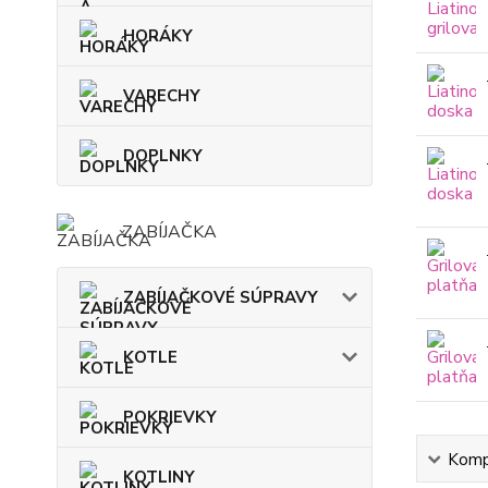
HORÁKY
VARECHY
DOPLNKY
ZABÍJAČKA
ZABÍJAČKOVÉ SÚPRAVY
KOTLE
POKRIEVKY
Kompl
KOTLINY