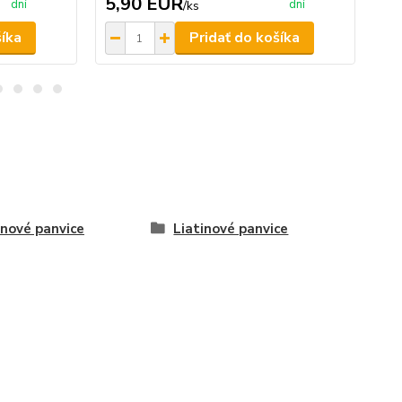
5,90 EUR
3
dní
dní
/
ks
šíka
Pridať do košíka
inové panvice
Liatinové panvice