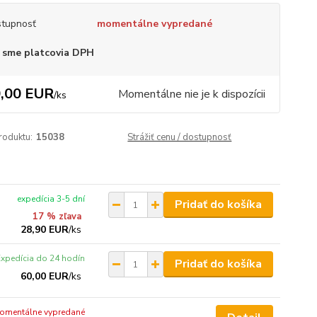
tupnosť
momentálne vypredané
 sme platcovia DPH
,00 EUR
Momentálne nie je k dispozícii
/
ks
roduktu:
15038
Strážiť cenu / dostupnosť
expedícia 3-5 dní
Pridať do košíka
17 % zľava
28,90 EUR
/
ks
Expedícia do 24 hodín
Pridať do košíka
60,00 EUR
/
ks
omentálne vypredané