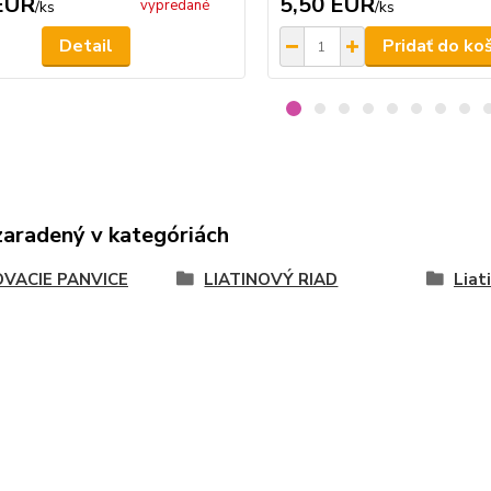
EUR
5,50 EUR
vypredané
/
ks
/
ks
Detail
Pridať do ko
zaradený v kategóriách
OVACIE PANVICE
LIATINOVÝ RIAD
Liat