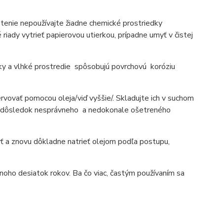
čistenie nepoužívajte žiadne chemické prostriedky
vé riady vytrieť papierovou utierkou, prípadne umyť v čistej
edky a vlhké prostredie spôsobujú povrchovú koróziu
zervovať pomocou oleja/viď vyššie/. Skladujte ich v suchom
e to dôsledok nesprávneho a nedokonale ošetreného
umyť a znovu dôkladne natrieť olejom podľa postupu,
mnoho desiatok rokov. Ba čo viac, častým používaním sa