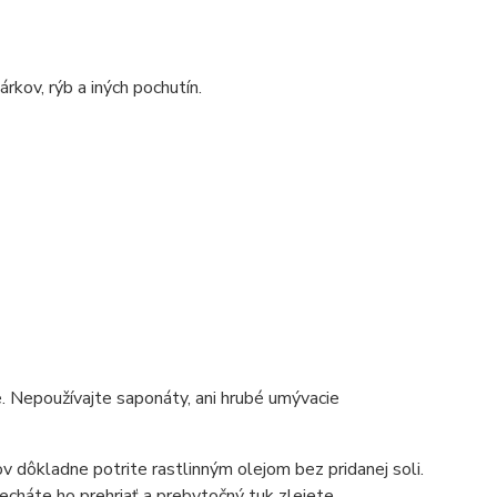
rkov, rýb a iných pochutín.
de. Nepoužívajte saponáty, ani hrubé umývacie
v dôkladne potrite rastlinným olejom bez pridanej soli.
necháte ho prehriať a prebytočný tuk zlejete.