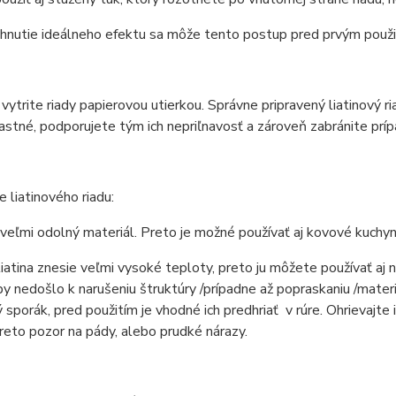
ahnutie ideálneho efektu sa môže tento postup pred prvým použ
vytrite riady papierovou utierkou. Správne pripravený liatinový r
stné, podporujete tým ich nepriľnavosť a zároveň zabránite prí
e liatinového riadu:
e veľmi odolný materiál. Preto je možné používať aj kovové kuchy
liatina znesie veľmi vysoké teploty, preto ju môžete používať aj
by nedošlo k narušeniu štruktúry /prípadne až popraskaniu /materi
 sporák, pred použitím je vhodné ich predhriať v rúre. Ohrievajte 
reto pozor na pády, alebo prudké nárazy.