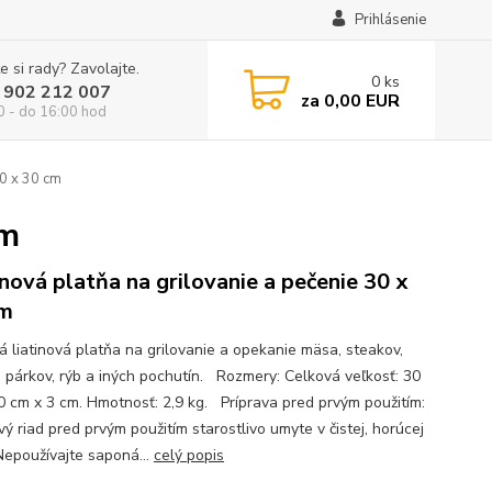
Prihlásenie
e si rady? Zavolajte.
0
ks
 902 212 007
za
0,00 EUR
0 - do 16:00 hod
30 x 30 cm
cm
inová platňa na grilovanie a pečenie 30 x
cm
ná liatinová platňa na grilovanie a opekanie mäsa, steakov,
, párkov, rýb a iných pochutín. Rozmery: Celková veľkosť: 30
0 cm x 3 cm. Hmotnosť: 2,9 kg. Príprava pred prvým použitím:
vý riad pred prvým použitím starostlivo umyte v čistej, horúcej
Nepoužívajte saponá...
celý popis