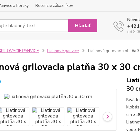
Panvice a horáky
Recenzie zákazníkov
Neviet
Hľadať
+421
od 8:0
GRILOVACIE PANVICE
Liatinové panvice
Liatinová grilovacia platňa 
inová grilovacia platňa 30 x 30 
Liat
30 
Kvalit
klobás
cm x 3
Liatino
vode. 