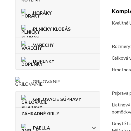
Komple
HORÁKY
Kvalitná 
PLNIČKY KLOBÁS
VARECHY
Rozmery:
Celková v
DOPLNKY
Hmotnosť
GRILOVANIE
Príprava 
GRILOVACIE SÚPRAVY
Liatinový
pomôcky/d
ZÁHRADNÉ GRILY
Umyté lia
PAELLA
Môžete po