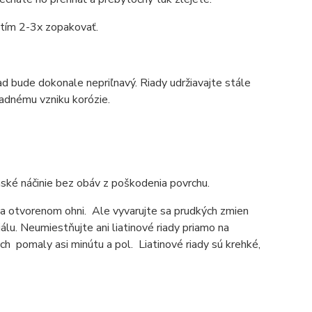
itím 2-3x zopakovať.
iad bude dokonale nepriľnavý. Riady udržiavajte stále
padnému vzniku korózie.
nské náčinie bez obáv z poškodenia povrchu.
 na otvorenom ohni. Ale vyvarujte sa prudkých zmien
álu. Neumiestňujte ani liatinové riady priamo na
ich pomaly asi minútu a pol. Liatinové riady sú krehké,