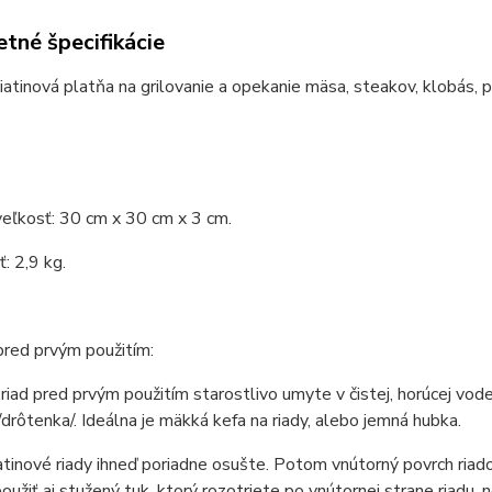
tné špecifikácie
liatinová platňa na grilovanie a opekanie mäsa, steakov, klobás, pá
eľkosť: 30 cm x 30 cm x 3 cm.
: 2,9 kg.
pred prvým použitím:
 riad pred prvým použitím starostlivo umyte v čistej, horúcej vo
rôtenka/. Ideálna je mäkká kefa na riady, alebo jemná hubka.
tinové riady ihneď poriadne osušte. Potom vnútorný povrch riado
užiť aj stužený tuk, ktorý rozotriete po vnútornej strane riadu, 