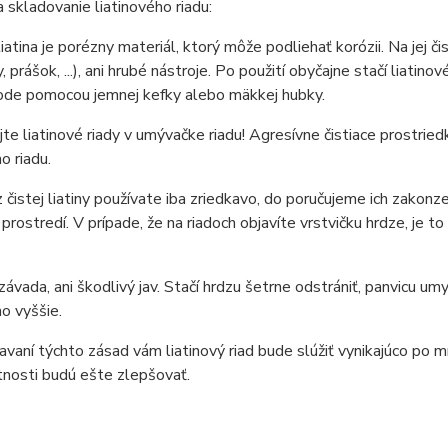
a skladovanie liatinového riadu:
liatina je porézny materiál, ktorý môže podliehať korózii. Na jej 
 prášok, ...), ani hrubé nástroje. Po použití obyčajne stačí liatino
vode pomocou jemnej kefky alebo mäkkej hubky.
e liatinové riady v umývačke riadu! Agresívne čistiace prostri
o riadu.
z čistej liatiny používate iba zriedkavo, do poručujeme ich zakon
prostredí. V prípade, že na riadoch objavíte vrstvičku hrdze, j
 závada, ani škodlivý jav. Stačí hrdzu šetrne odstrániť, panvicu 
o vyššie.
iavaní týchto zásad vám liatinový riad bude slúžiť vynikajúco po 
tnosti budú ešte zlepšovať.