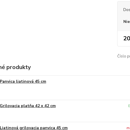
Dos
Nie
20
Číslo p
é produkty
Panvica liatinová 45 cm
Grilovacia platňa 42 x 42 cm
Liatinová grilovacia panvica 45 cm
m