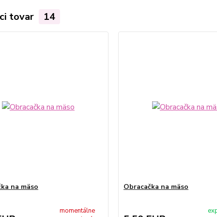
ci tovar
14
čka na mäso
Obracačka na mäso
momentálne
exp