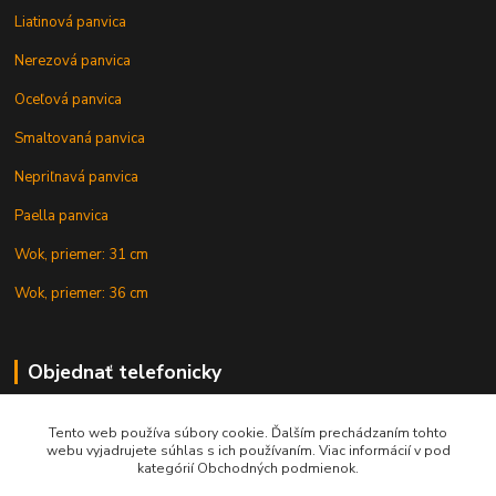
Liatinová panvica
Nerezová panvica
Oceľová panvica
Smaltovaná panvica
Nepriľnavá panvica
Paella panvica
Wok, priemer: 31 cm
Wok, priemer: 36 cm
Objednať telefonicky
Tento web používa súbory cookie. Ďalším prechádzaním tohto
+421 902 212 007
webu vyjadrujete súhlas s ich používaním. Viac informácií v pod
kategórií Obchodných podmienok.