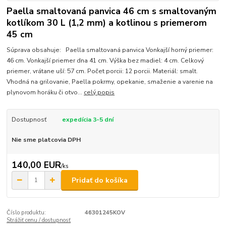
Paella smaltovaná panvica 46 cm s smaltovaným
kotlíkom 30 L (1,2 mm) a kotlinou s priemerom
45 cm
Súprava obsahuje: Paella smaltovaná panvica Vonkajší horný priemer:
46 cm. Vonkajší priemer dna 41 cm. Výška bez madiel: 4 cm. Celkový
priemer, vrátane uší: 57 cm. Počet porcii: 12 porcii. Materiál: smalt.
Vhodná na grilovanie, Paella pokrmy, opekanie, smaženie a varenie na
plynovom horáku či otvo...
celý popis
Dostupnosť
expedícia 3-5 dní
Nie sme platcovia DPH
140,00 EUR
/
ks
Pridať do košíka
Číslo produktu:
46301245KOV
Strážiť cenu / dostupnosť