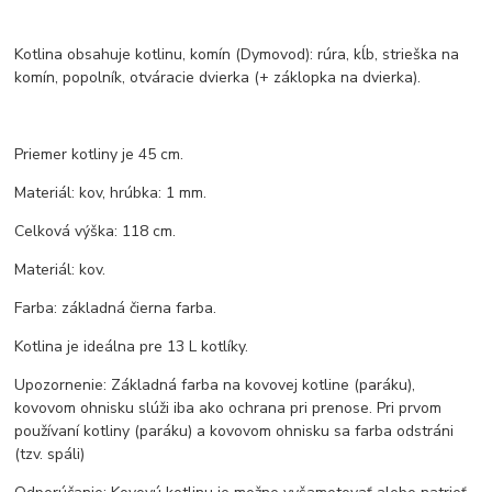
Kotlina obsahuje kotlinu, komín (Dymovod): rúra, kĺb, strieška na
komín, popolník, otváracie dvierka (+ záklopka na dvierka).
Priemer kotliny je 45 cm.
Materiál: kov, hrúbka: 1 mm.
Celková výška: 118 cm.
Materiál: kov.
Farba: základná čierna farba.
Kotlina je ideálna pre 13 L kotlíky.
Upozornenie: Základná farba na kovovej kotline (paráku),
kovovom ohnisku slúži iba ako ochrana pri prenose. Pri prvom
používaní kotliny (paráku) a kovovom ohnisku sa farba odstráni
(tzv. spáli)