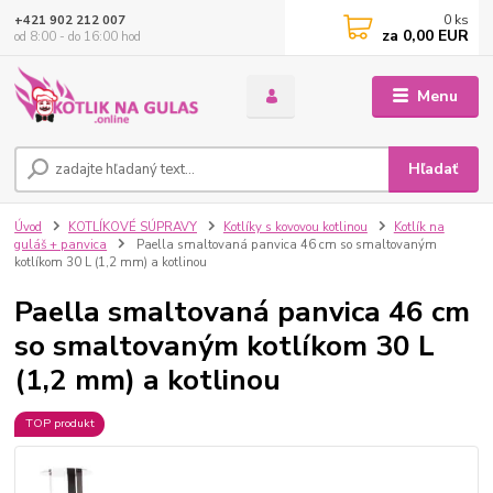
0
ks
+421 902 212 007
za
0,00 EUR
od 8:00 - do 16:00 hod
Menu
Hľadať
Úvod
KOTLÍKOVÉ SÚPRAVY
Kotlíky s kovovou kotlinou
Kotlík na
guláš + panvica
Paella smaltovaná panvica 46 cm so smaltovaným
kotlíkom 30 L (1,2 mm) a kotlinou
Paella smaltovaná panvica 46 cm
so smaltovaným kotlíkom 30 L
(1,2 mm) a kotlinou
TOP produkt