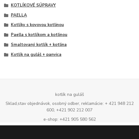
KOTLÍKOVÉ SÚPRAVY
PAELLA
Kotlíky s kovovou kotlinou
Paella s kotlíkom a kotlinou
Smaltovaný kotlík + kotlina
Kotlík na guláš + panvica
kotlík na guláš
Sklad,stav objednávok, osobný odber, reklamácie: + 421 948 212
600, +421 902 212 007
e-shop: +421 905 580 562