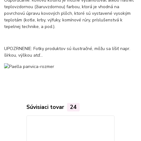
Odporúčanie: Kovovú kotlinu je možne vyšamotovať alebo natrieť
teplovzdornou (žiaruvzdornou) farbou, ktorá je vhodná na
povrchovú úpravu kovových plôch, ktoré sú vystavené vysokým
teplotám (kotle, krby, výfuky, komínové rúry, príslušenstvá k
tepelnej technike, a pod.).
UPOZRNENIE: Fotky produktov sú ilustračné, môžu sa líšiť napr.
šírkou, výškou atď...
Súvisiaci tovar
24