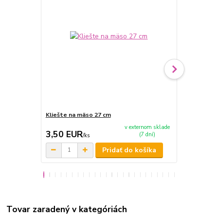
Kliešte na mäso 27 cm
Barbecue se
v externom sklade
3,50 EUR
12,50 E
(7 dní)
/
ks
Pridať do košíka
Tovar zaradený v kategóriách