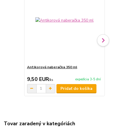
Antikorová naberačka 350 ml
Horák 7 kW 
príslušenst
9,50 EUR
65,00 E
expedícia 3-5 dní
/
ks
Pridať do košíka
Tovar zaradený v kategóriách