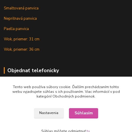
Smaltovaná panvica
Nepriľnavá panvica
Paella panvica
Wok, priemer: 31 cm
Wok, priemer: 36 cm
Objednať telefonicky
Tento web používa súbory cookie. Ďalším prechádzaním tohto
+421 902 212 007
webu vyjadrujete súhlas s ich používaním. Viac informácií v pod
kategórií Obchodných podmienok.
Súhlasím
Nastavenia
Copyright © 2015-2020 KOTLIK NA GULAS.online, všetky práva vyhradené
Súhlas môžete odmietnuť
tu
.