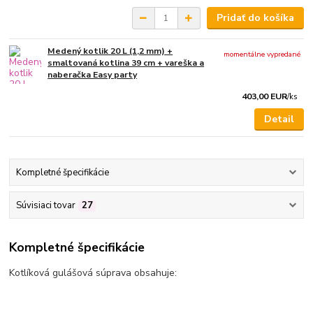
Pridať do košíka
Medený kotlik 20 L (1,2 mm) +
momentálne vypredané
smaltovaná kotlina 39 cm + vareška a
naberačka Easy party
403,00 EUR
/
ks
Detail
Kompletné špecifikácie
Súvisiaci tovar
27
Kompletné špecifikácie
Kotlíková gulášová súprava obsahuje: