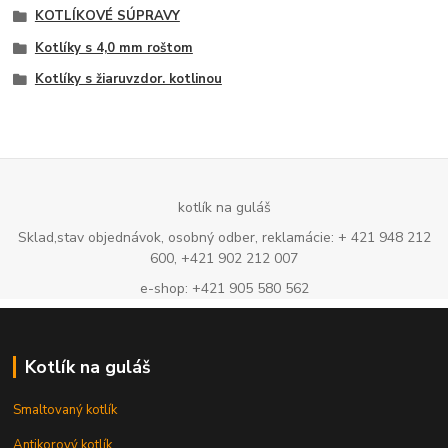
KOTLÍKOVÉ SÚPRAVY
Kotlíky s 4,0 mm roštom
Kotlíky s žiaruvzdor. kotlinou
kotlík na guláš
Sklad,stav objednávok, osobný odber, reklamácie: + 421 948 212
600, +421 902 212 007
e-shop: +421 905 580 562
Kotlík na guláš
Smaltovaný kotlík
Antikorový kotlík