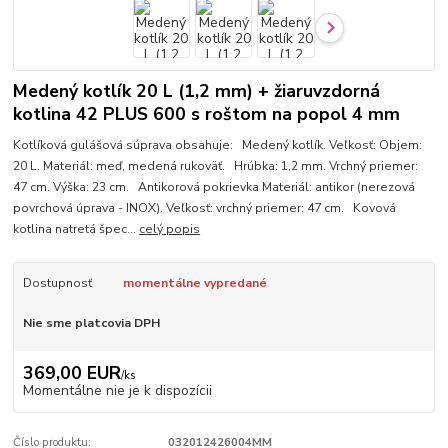
Medený kotlík 20 L (1,2 mm) + žiaruvzdorná
kotlina 42 PLUS 600 s roštom na popol 4 mm
Kotlíková gulášová súprava obsahuje: Medený kotlík. Veľkosť: Objem:
20 L. Materiál: meď, medená rukoväť. Hrúbka: 1,2 mm. Vrchný priemer:
47 cm. Výška: 23 cm. Antikorová pokrievka Materiál: antikor (nerezová
povrchová úprava - INOX). Veľkosť: vrchný priemer: 47 cm. Kovová
kotlina natretá špec...
celý popis
Dostupnosť
momentálne vypredané
Nie sme platcovia DPH
369,00 EUR
/
ks
Momentálne nie je k dispozícii
Číslo produktu:
032012426004MM