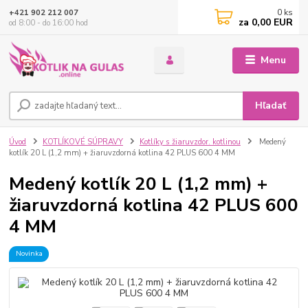
0
ks
+421 902 212 007
za
0,00 EUR
od 8:00 - do 16:00 hod
Menu
Hľadať
Úvod
KOTLÍKOVÉ SÚPRAVY
Kotlíky s žiaruvzdor. kotlinou
Medený
kotlík 20 L (1,2 mm) + žiaruvzdorná kotlina 42 PLUS 600 4 MM
Medený kotlík 20 L (1,2 mm) +
žiaruvzdorná kotlina 42 PLUS 600
4 MM
Novinka