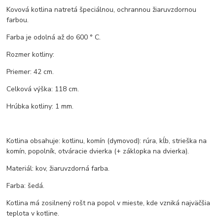
Kovová kotlina natretá špeciálnou, ochrannou žiaruvzdornou
farbou.
Farba je odolná až do 600 ° C.
Rozmer kotliny:
Priemer: 42 cm.
Celková výška: 118 cm.
Hrúbka kotliny: 1 mm.
Kotlina obsahuje: kotlinu, komín (dymovod): rúra, kĺb, strieška na
komín, popolník, otváracie dvierka (+ záklopka na dvierka).
Materiál: kov, žiaruvzdorná farba.
Farba: šedá.
Kotlina má zosilnený rošt na popol v mieste, kde vzniká najväčšia
teplota v kotline.