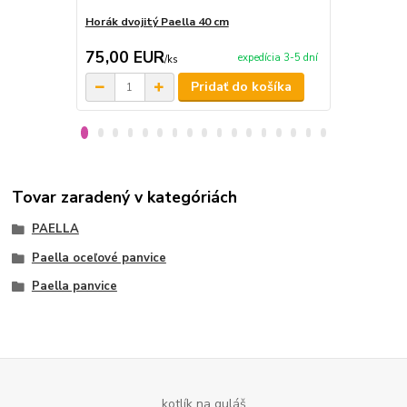
Horák dvojitý Paella 40 cm
Kliešte na 
75,00 EUR
3,50 EU
expedícia 3-5 dní
/
ks
Pridať do košíka
Tovar zaradený v kategóriách
PAELLA
Paella oceľové panvice
Paella panvice
kotlík na guláš