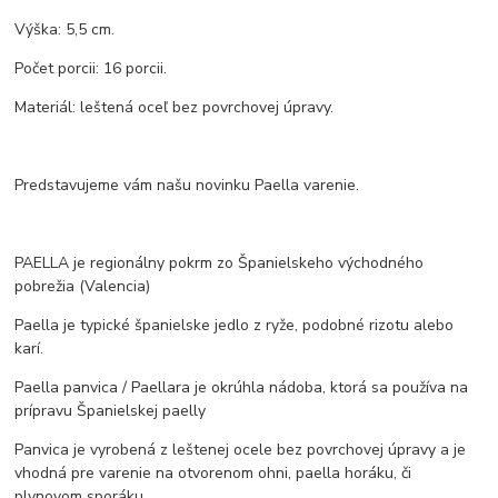
Výška: 5,5 cm.
Počet porcii: 16 porcii.
Materiál: leštená oceľ bez povrchovej úpravy.
Predstavujeme vám našu novinku Paella varenie.
PAELLA je regionálny pokrm zo Španielskeho východného
pobrežia (Valencia)
Paella je typické španielske jedlo z ryže, podobné rizotu alebo
karí.
Paella panvica / Paellara je okrúhla nádoba, ktorá sa používa na
prípravu Španielskej paelly
Panvica je vyrobená z leštenej ocele bez povrchovej úpravy a je
vhodná pre varenie na otvorenom ohni, paella horáku, či
plynovom sporáku.