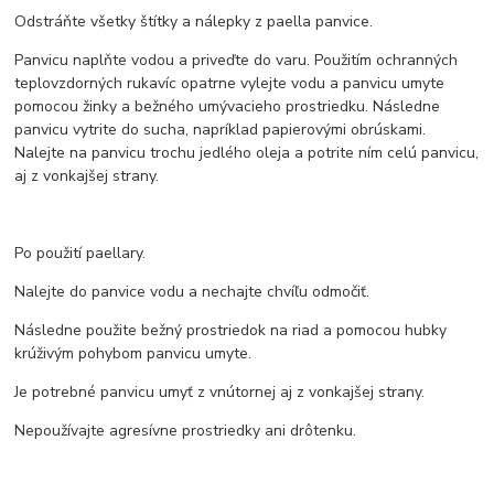
Odstráňte všetky štítky a nálepky z paella panvice.
Panvicu naplňte vodou a priveďte do varu. Použitím ochranných
teplovzdorných rukavíc opatrne vylejte vodu a panvicu umyte
pomocou žinky a bežného umývacieho prostriedku. Následne
panvicu vytrite do sucha, napríklad papierovými obrúskami.
Nalejte na panvicu trochu jedlého oleja a potrite ním celú panvicu,
aj z vonkajšej strany.
Po použití paellary.
Nalejte do panvice vodu a nechajte chvíľu odmočiť.
Následne použite bežný prostriedok na riad a pomocou hubky
krúživým pohybom panvicu umyte.
Je potrebné panvicu umyť z vnútornej aj z vonkajšej strany.
Nepoužívajte agresívne prostriedky ani drôtenku.