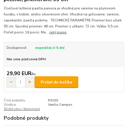
Oceľová leštená paella panvica je vhodná pre varenie na plynovom
horáku, v trúbte, alebo otvorenom ohni. Vhodná na grilovanie, varenie,
zapekaním, paella pokrmy. TECHNICKÉ PARAMETRE Priemer bez ušiek:
55 cm. Spodný priemer: 48 cm. Priemer s uškami: 72 cm. Výška: 5,5 cm.
Počet porcii: 16 porcii. Ma...
celý popis
Dostupnosť
expedícia 3-5 dní
Nie sme platcovia DPH
29,90 EUR
/
ks
Pridať do košíka
Číslo produktu:
P0155
Výrobca:
Vaello Campos
Strážiť cenu / dostupnosť
Podobné produkty