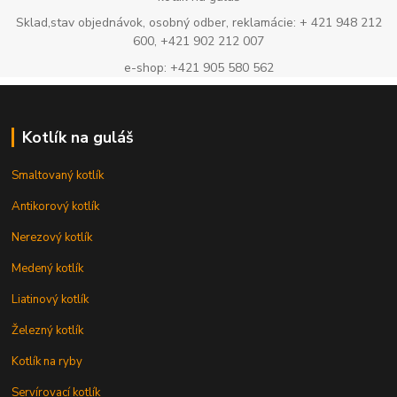
Sklad,stav objednávok, osobný odber, reklamácie: + 421 948 212
600, +421 902 212 007
e-shop: +421 905 580 562
Kotlík na guláš
Smaltovaný kotlík
Antikorový kotlík
Nerezový kotlík
Medený kotlík
Liatinový kotlík
Železný kotlík
Kotlík na ryby
Servírovací kotlík