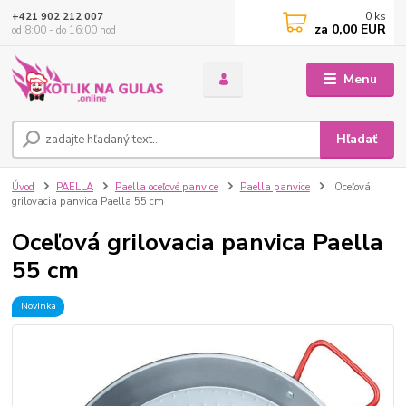
0
ks
+421 902 212 007
za
0,00 EUR
od 8:00 - do 16:00 hod
Menu
Hľadať
Úvod
PAELLA
Paella oceľové panvice
Paella panvice
Oceľová
grilovacia panvica Paella 55 cm
Oceľová grilovacia panvica Paella
55 cm
Novinka