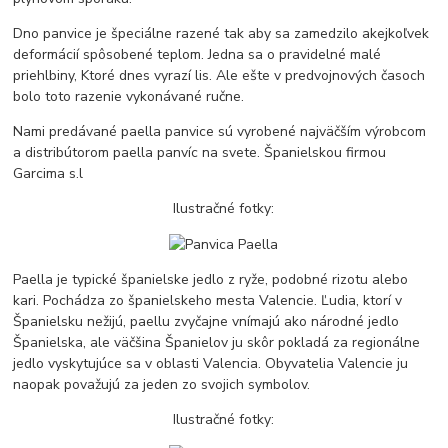
Dno panvice je špeciálne razené tak aby sa zamedzilo akejkoľvek
deformácií spôsobené teplom. Jedna sa o pravidelné malé
priehlbiny, Ktoré dnes vyrazí lis. Ale ešte v predvojnových časoch
bolo toto razenie vykonávané ručne.
Nami predávané paella panvice sú vyrobené najväčším výrobcom
a distribútorom paella panvíc na svete. Španielskou firmou
Garcima s.l
Ilustračné fotky:
Paella je typické španielske jedlo z ryže, podobné rizotu alebo
kari. Pochádza zo španielskeho mesta Valencie. Ľudia, ktorí v
Španielsku nežijú, paellu zvyčajne vnímajú ako národné jedlo
Španielska, ale väčšina Španielov ju skôr pokladá za regionálne
jedlo vyskytujúce sa v oblasti Valencia. Obyvatelia Valencie ju
naopak považujú za jeden zo svojich symbolov.
Ilustračné fotky: