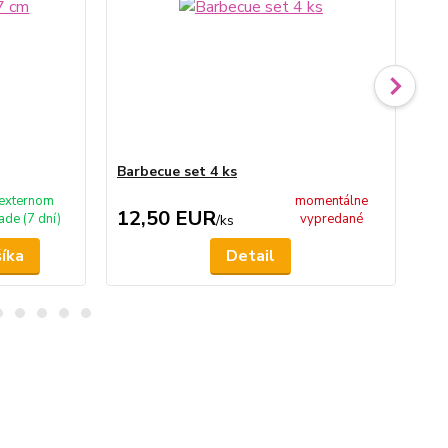
Barbecue set 4 ks
St
 externom
momentálne
12,50 EUR
2
ade (7 dní)
vypredané
/
ks
šíka
Detail