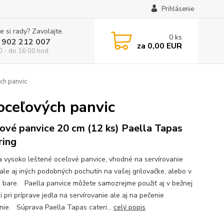
Prihlásenie
e si rady? Zavolajte.
0
ks
 902 212 007
za
0,00 EUR
0 - do 16:00 hod
ch panvic
 oceľových panvic
ové panvice 20 cm (12 ks) Paella Tapas
ring
 vysoko leštené oceľové panvice, vhodné na servírovanie
 ale aj iných podobných pochutín na vašej grilovačke, alebo v
bare. Paella panvice môžete samozrejme použiť aj v bežnej
 pri príprave jedla na servírovanie ale aj na pečenie
anie. Súprava Paella Tapas cateri...
celý popis