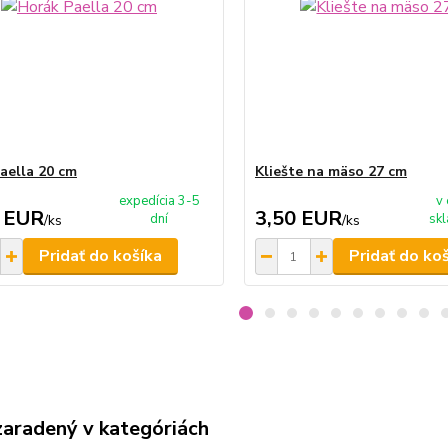
aella 20 cm
Kliešte na mäso 27 cm
expedícia 3-5
v
 EUR
3,50 EUR
dní
skl
/
ks
/
ks
Pridať do košíka
Pridať do ko
zaradený v kategóriách