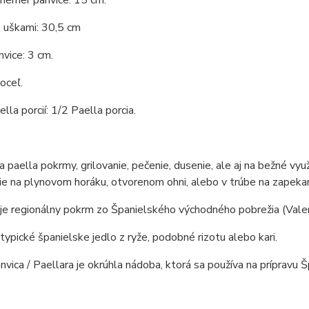
iemer panvice: 15 cm.
 uškami: 30,5 cm
vice: 3 cm.
oceľ.
lla porcií: 1/2 Paella porcia.
 paella pokrmy, grilovanie, pečenie, dusenie, ale aj na bežné využ
ie na plynovom horáku, otvorenom ohni, alebo v trúbe na zapeka
e regionálny pokrm zo Španielského východného pobrežia (Valen
 typické španielske jedlo z ryže, podobné rizotu alebo kari.
nvica / Paellara je okrúhla nádoba, ktorá sa používa na prípravu Š