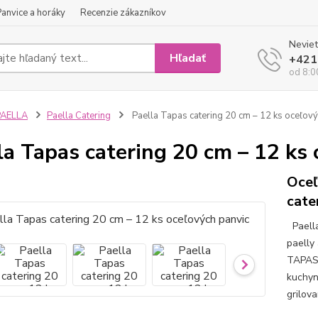
Panvice a horáky
Recenzie zákazníkov
Neviet
Hľadať
+421
od 8:0
PAELLA
Paella Catering
Paella Tapas catering 20 cm – 12 ks oceľový
la Tapas catering 20 cm – 12 ks
Oceľ
cate
Paella
paelly
TAPAS 
kuchyni
grilov