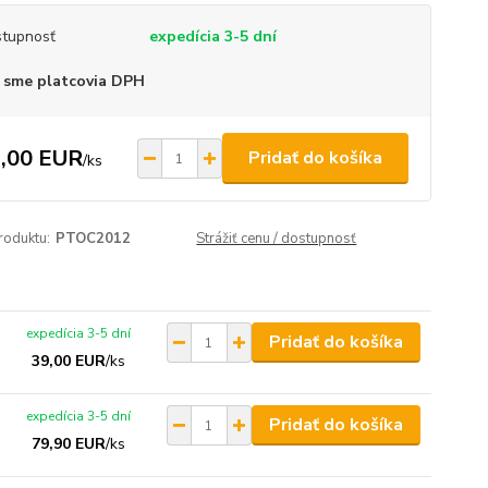
tupnosť
expedícia 3-5 dní
 sme platcovia DPH
,00 EUR
Pridať do košíka
/
ks
roduktu:
PTOC2012
Strážiť cenu / dostupnosť
expedícia 3-5 dní
Pridať do košíka
39,00 EUR
/
ks
expedícia 3-5 dní
Pridať do košíka
79,90 EUR
/
ks