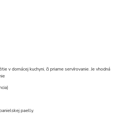
itie v domácej kuchyni, či priame servírovanie. Je vhodná
nie
cia)
panielskej paelly.