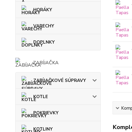
HORÁKY
VARECHY
DOPLNKY
ZABÍJAČKA
ZABÍJAČKOVÉ SÚPRAVY
KOTLE
Kompl
POKRIEVKY
Komple
KOTLINY