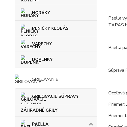
HORÁKY
Paella vy
TAPAS b
PLNIČKY KLOBÁS
VARECHY
Paella pa
DOPLNKY
Súprava P
GRILOVANIE
Oceľová p
GRILOVACIE SÚPRAVY
Priemer: 
ZÁHRADNÉ GRILY
Priemer b
PAELLA