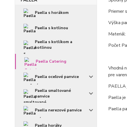
Spodný pr
Priemer s
Paella s horákom
Výška pan
Paella s kotlinou
Materiál: 
Paella s kotlíkom a
Počet Pae
kotlinou
Paella Catering
Vhodná na
pre varen
Paella oceľové panvice
PAELLA j
Paella smaltované
panvice
Paella je
Paella pa
Paella nerezové panvice
Paella horáky