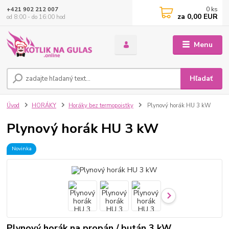
0
ks
+421 902 212 007
za
0,00 EUR
od 8:00 - do 16:00 hod
Menu
Hľadať
Úvod
HORÁKY
Horáky bez termopoistky
Plynový horák HU 3 kW
Plynový horák HU 3 kW
Novinka
Plynový horák na propán / bután 3 kW