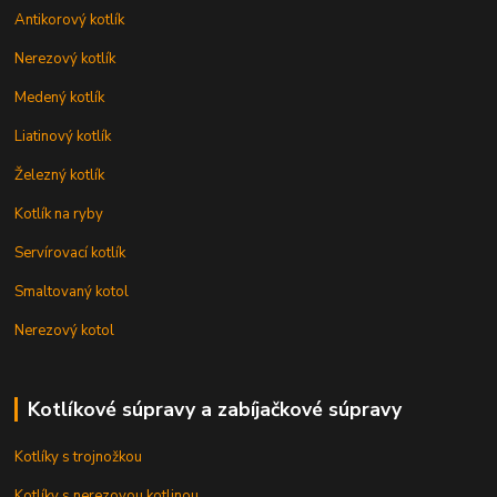
Antikorový kotlík
Nerezový kotlík
Medený kotlík
Liatinový kotlík
Železný kotlík
Kotlík na ryby
Servírovací kotlík
Smaltovaný kotol
Nerezový kotol
Kotlíkové súpravy a zabíjačkové súpravy
Kotlíky s trojnožkou
Kotlíky s nerezovou kotlinou