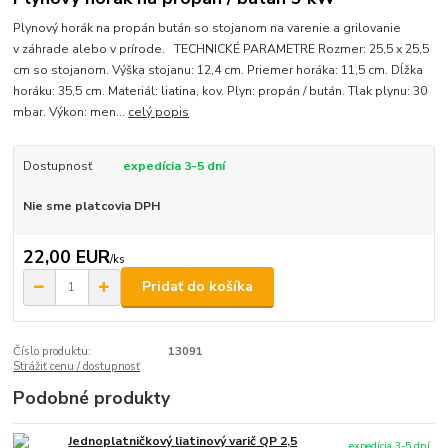
Plynový horák na propán bután so stojanom na varenie a grilovanie
v záhrade alebo v prírode. TECHNICKÉ PARAMETRE Rozmer: 25,5 x 25,5
cm so stojanom. Výška stojanu: 12,4 cm. Priemer horáka: 11,5 cm. Dĺžka
horáku: 35,5 cm. Materiál: liatina, kov. Plyn: propán / bután. Tlak plynu: 30
mbar. Výkon: men...
celý popis
Dostupnosť
expedícia 3-5 dní
Nie sme platcovia DPH
22,00 EUR
/
ks
Pridať do košíka
Číslo produktu:
13091
Strážiť cenu / dostupnosť
Podobné produkty
Jednoplatničkový liatinový varič QP 2,5
expedícia 3-5 dní