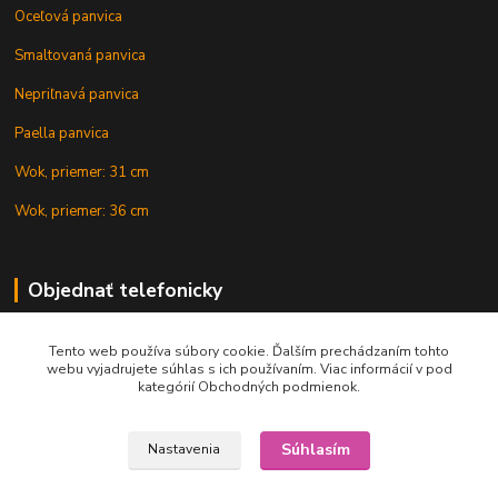
Oceľová panvica
Smaltovaná panvica
Nepriľnavá panvica
Paella panvica
Wok, priemer: 31 cm
Wok, priemer: 36 cm
Objednať telefonicky
Tento web používa súbory cookie. Ďalším prechádzaním tohto
+421 902 212 007
webu vyjadrujete súhlas s ich používaním. Viac informácií v pod
kategórií Obchodných podmienok.
Súhlasím
Nastavenia