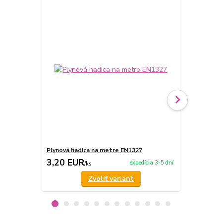
Plynová hadica na metre EN1327
Zapaľovač K
3,20 EUR
4,50 EU
expedícia 3-5 dní
/
ks
Zvoliť variant