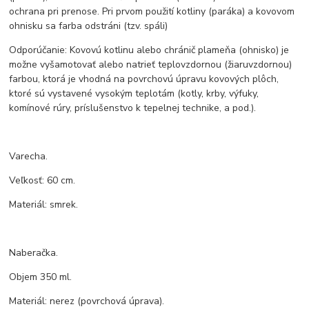
ochrana pri prenose. Pri prvom použití kotliny (paráka) a kovovom
ohnisku sa farba odstráni (tzv. spáli)
Odporúčanie: Kovovú kotlinu alebo chránič plameňa (ohnisko) je
možne vyšamotovať alebo natrieť teplovzdornou (žiaruvzdornou)
farbou, ktorá je vhodná na povrchovú úpravu kovových plôch,
ktoré sú vystavené vysokým teplotám (kotly, krby, výfuky,
komínové rúry, príslušenstvo k tepelnej technike, a pod.).
Varecha.
Veľkosť: 60 cm.
Materiál: smrek.
Naberačka.
Objem 350 ml.
Materiál: nerez (povrchová úprava).