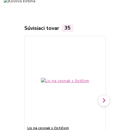
Súvisiaci tovar
35
Lis na cesnak s čističom
Tlačidlo na