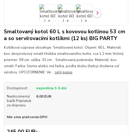
Smaltovaný kotol 60 L s kovovou kotlinou 53 cm
a so servírovacími kotlíkmi (12 ks) BIG PARTY
Kotlíková súprava obsahuje: Smaltovaný kotol. Objem: 60 L. Materiál:
kov, dvojvrstvový smalt Hrúbka smaltovaného kotla: cca 1,2 mm Vrchný
priemer: 59 cm, výška: 33 cm. Smaltovaná pokrievka. Materiál: kov,
smalt. Farba: čierna alebo iná farba, podľa druhu (farby) dodania od
výrobcu. UPOZORNENIE: Ve...
celý popis
Dostupnosť
expedícia 3-5 dní
Nadrozmerný
6,00 EUR
balík Príplatok
za dopravu
Nie sme platcovia DPH
245,00 EUR