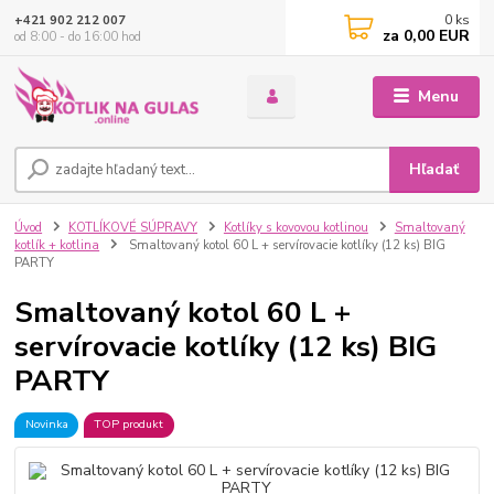
0
ks
+421 902 212 007
za
0,00 EUR
od 8:00 - do 16:00 hod
Menu
Hľadať
Úvod
KOTLÍKOVÉ SÚPRAVY
Kotlíky s kovovou kotlinou
Smaltovaný
kotlík + kotlina
Smaltovaný kotol 60 L + servírovacie kotlíky (12 ks) BIG
PARTY
Smaltovaný kotol 60 L +
servírovacie kotlíky (12 ks) BIG
PARTY
Novinka
TOP produkt