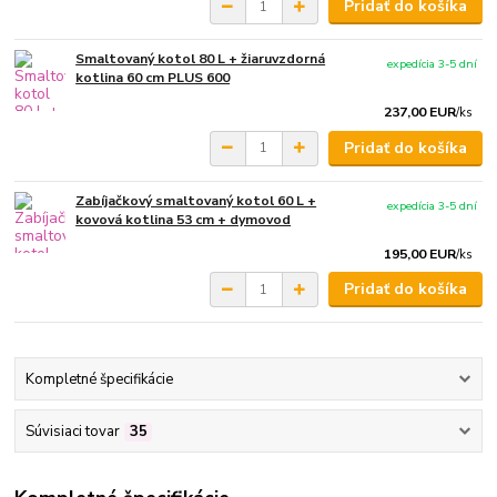
Pridať do košíka
Smaltovaný kotol 80 L + žiaruvzdorná
expedícia 3-5 dní
kotlina 60 cm PLUS 600
237,00 EUR
/
ks
Pridať do košíka
Zabíjačkový smaltovaný kotol 60 L +
expedícia 3-5 dní
kovová kotlina 53 cm + dymovod
195,00 EUR
/
ks
Pridať do košíka
Kompletné špecifikácie
Súvisiaci tovar
35