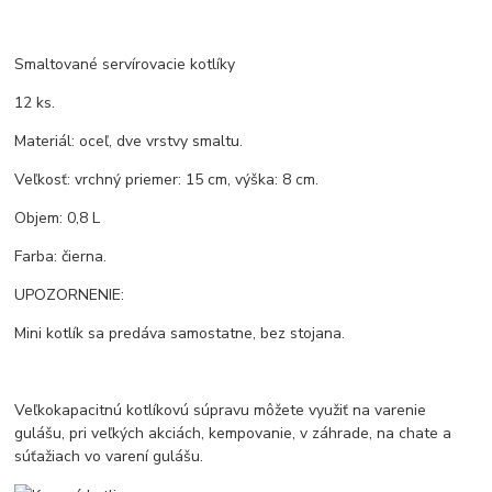
Smaltované servírovacie kotlíky
12 ks.
Materiál: oceľ, dve vrstvy smaltu.
Veľkosť: vrchný priemer: 15 cm, výška: 8 cm.
Objem: 0,8 L
Farba: čierna.
UPOZORNENIE:
Mini kotlík sa predáva samostatne, bez stojana.
Veľkokapacitnú kotlíkovú súpravu môžete využiť na varenie
gulášu, pri veľkých akciách, kempovanie, v záhrade, na chate a
súťažiach vo varení gulášu.