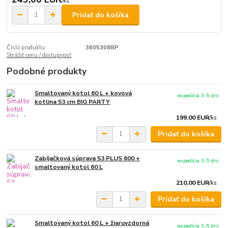
/
ks
Pridať do košíka
Číslo produktu:
3605308BP
Strážiť cenu / dostupnosť
Podobné produkty
Smaltovaný kotol 60 L + kovová
expedícia 3-5 dní
kotlina 53 cm BIG PARTY
199,00 EUR
/
ks
Pridať do košíka
Zabíjačková súprava 53 PLUS 600 +
expedícia 3-5 dní
smaltovaný kotol 60 L
210,00 EUR
/
ks
Pridať do košíka
Smaltovaný kotol 60 L + žiaruvzdorná
expedícia 3-5 dní