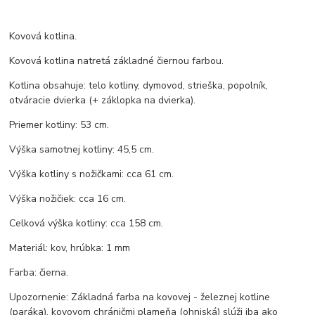
Kovová kotlina.
Kovová kotlina natretá základné čiernou farbou.
Kotlina obsahuje: telo kotliny, dymovod, strieška, popolník,
otváracie dvierka (+ záklopka na dvierka).
Priemer kotliny: 53 cm.
Výška samotnej kotliny: 45,5 cm.
Výška kotliny s nožičkami: cca 61 cm.
Výška nožičiek: cca 16 cm.
Celková výška kotliny: cca 158 cm.
Materiál: kov, hrúbka: 1 mm
Farba: čierna.
Upozornenie: Základná farba na kovovej - železnej kotline
(paráka), kovovom chráničmi plameňa (ohniská) slúži iba ako