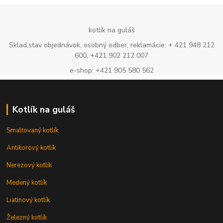
kotlík na guláš
Sklad,stav objednávok, osobný odber, reklamácie: + 421 948 212
600, +421 902 212 007
e-shop: +421 905 580 562
Kotlík na guláš
Smaltovaný kotlík
Antikorový kotlík
Nerezový kotlík
Medený kotlík
Liatinový kotlík
Železný kotlík