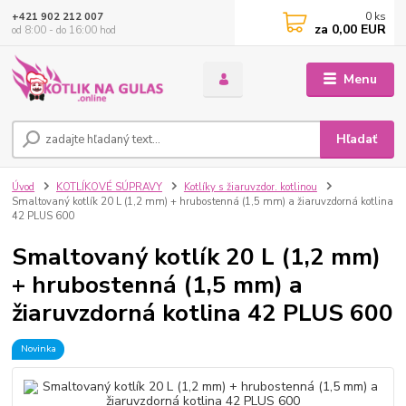
0
ks
+421 902 212 007
za
0,00 EUR
od 8:00 - do 16:00 hod
Menu
Hľadať
Úvod
KOTLÍKOVÉ SÚPRAVY
Kotlíky s žiaruvzdor. kotlinou
Smaltovaný kotlík 20 L (1,2 mm) + hrubostenná (1,5 mm) a žiaruvzdorná kotlina
42 PLUS 600
Smaltovaný kotlík 20 L (1,2 mm)
+ hrubostenná (1,5 mm) a
žiaruvzdorná kotlina 42 PLUS 600
Novinka