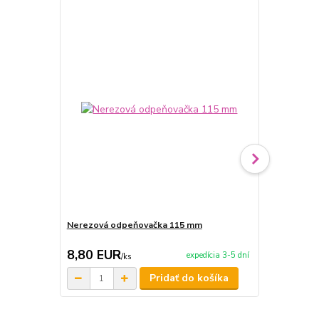
Nerezová odpeňovačka 115 mm
Smaltovaná
8,80 EUR
6,50 EU
expedícia 3-5 dní
/
ks
Pridať do košíka