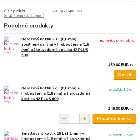
Číslo produktu:
20124215600OH
Strážiť cenu / dostupnosť
Podobné produkty
Nerezový kotlík 20 L (0,8 mm)
momentálne vypredané
zosilnený s nitmi + hrubostenná (1,5
mm) a žiaruvzdorná kotlina 42 PLUS
600
159,00 EUR
/
ks
Detail
Nerezový kotlík 22 L (0,8 mm) +
expedícia 3-5 dní
hrubostenná (1,5 mm) a žiaruvzdorná
kotlina 42 PLUS 600
148,00 EUR
/
ks
Pridať do košíka
Smaltovaný kotlík 25 L (1,2 mm) +
expedícia 3-5 dní
hrubostenná (1,5 mm) a žiaruvzdorná