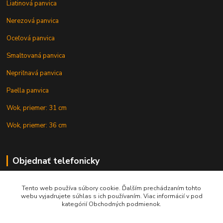
Liatinová panvica
Nerezová panvica
Oceľová panvica
Smaltovaná panvica
Nepriľnavá panvica
Paella panvica
Wok, priemer: 31 cm
Wok, priemer: 36 cm
Objednať telefonicky
Tento web používa súbory cookie. Ďalším prechádzaním tohto
+421 902 212 007
webu vyjadrujete súhlas s ich používaním. Viac informácií v pod
kategórií Obchodných podmienok.