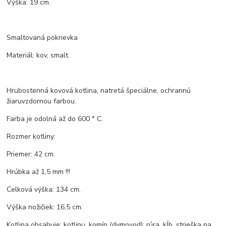
Výška: 19 cm.
Smaltovaná pokrievka
Materiál: kov, smalt.
Hrubostenná kovová kotlina, natretá špeciálne, ochrannú
žiaruvzdornou farbou.
Farba je odolná až do 600 ° C.
Rozmer kotliny:
Priemer: 42 cm.
Hrúbka až 1,5 mm !!!
Celková výška: 134 cm.
Výška nožičiek: 16,5 cm.
Kotlina obsahuje: kotlinu, komín (dymovod): rúra, kĺb, strieška na