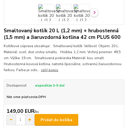
Smaltovaný kotlík 20 L (1,2 mm) + hrubostenná
(1,5 mm) a žiaruvzdorná kotlina 42 cm PLUS 600
Kotlíková súprava obsahuje: Smaltovaný kotlík. Veľkosť: Objem: 20 L.
Materiál: oceľ, dve vrstvy smaltu. Hrúbka: 1,2 mm. Vrchný priemer: 49,5
cm. Výška: 19 cm. Smaltovaná pokrievka Materiál: kov, smalt.
Hrubostenná kovová kotlina, natretá špeciálne, ochrannú žiaruvzdornou
farbou. Farba je odo...
celý popis
Dostupnosť
expedícia 3-5 dní
Nie sme platcovia DPH
149,00 EUR
/
ks
Pridať do košíka