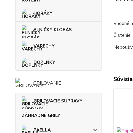
HORÁKY
Vhodné na
PLNIČKY KLOBÁS
Čistenie:
VARECHY
Nepoužíva
DOPLNKY
Súvisia
GRILOVANIE
GRILOVACIE SÚPRAVY
ZÁHRADNÉ GRILY
PAELLA