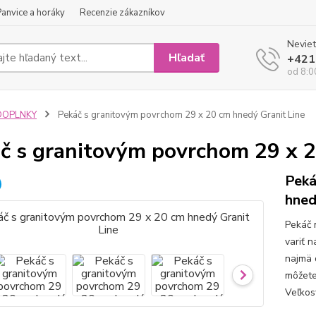
Panvice a horáky
Recenzie zákazníkov
Neviet
Hľadať
+421
od 8:0
DOPLNKY
Pekáč s granitovým povrchom 29 x 20 cm hnedý Granit Line
č s granitovým povrchom 29 x 2
Peká
hned
Pekáč 
variť 
najmä d
môžete 
Veľkos