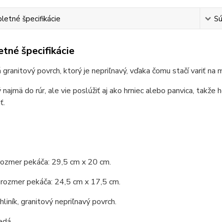
etné špecifikácie
Sú
tné špecifikácie
granitový povrch, ktorý je nepriľnavý, vďaka čomu stačí variť na
 najmä do rúr, ale vie poslúžiť aj ako hrniec alebo panvica, takže 
ť.
rozmer pekáča: 29,5 cm x 20 cm.
 rozmer pekáča: 24,5 cm x 17,5 cm.
hliník, granitový nepriľnavý povrch.
edá.