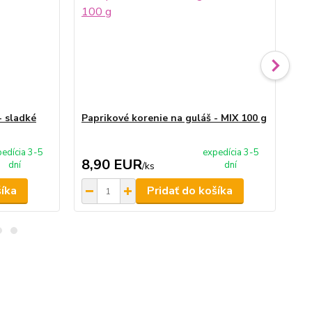
- sladké
Paprikové korenie na guláš - MIX 100 g
Pa
edícia 3-5
expedícia 3-5
8,90 EUR
4
dní
dní
/
ks
šíka
Pridať do košíka