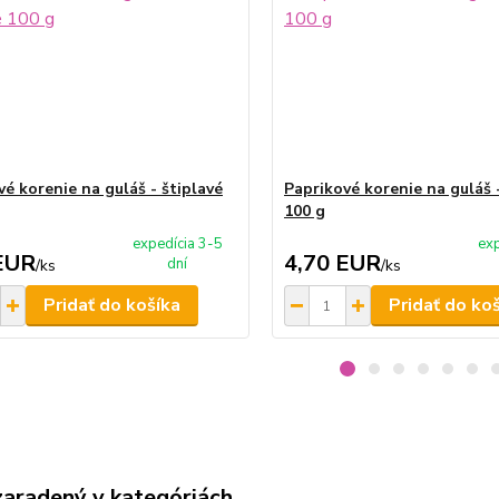
vé korenie na guláš - štiplavé
Paprikové korenie na guláš 
100 g
expedícia 3-5
exp
EUR
4,70 EUR
dní
/
ks
/
ks
Pridať do košíka
Pridať do ko
zaradený v kategóriách