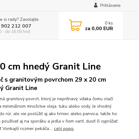
Prihlásenie
e si rady? Zavolajte.
0
ks
 902 212 007
za
0,00 EUR
0 - do 16:00 hod
0 cm hnedý Granit Line
č s granitovým povrchom 29 x 20 cm
ý Granit Line
má granitový povrch, ktorý je nepriľnavý, vďaka čomu stačí
na minimálnom množstve oleja, tuku alebo vody. Je vhodný
o rúr, ale vie poslúžiť aj ako hrniec alebo panvica, takže ho
používať aj na sporáku a jedla v ňom variť, dusiť či vyprážať.
ť Vonkajší rozmer pekáča:...
celý popis