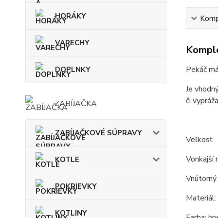
HORÁKY
Kompl
VARECHY
Komple
Pekáč má 
DOPLNKY
Je vhodný
či vypráža
ZABÍJAČKA
ZABÍJAČKOVÉ SÚPRAVY
Veľkosť
Vonkajší 
KOTLE
Vnútorný
POKRIEVKY
Materiál: 
KOTLINY
Farba: hn