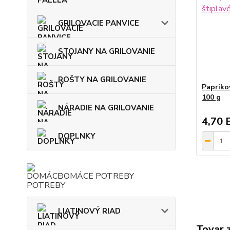
GRILOVACIE PANVICE
STOJANY NA GRILOVANIE
ROŠTY NA GRILOVANIE
Papriko
100 g
NÁRADIE NA GRILOVANIE
4,70 
DOPLNKY
DOMÁCE POTREBY
LIATINOVÝ RIAD
Tovar 