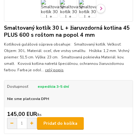
Smaltovaný kotlík 30 L + žiaruvzdorná kotlina 45
PLUS 600 s roštom na popol 4 mm
Kotlíková gulášová súprava obsahuje: Smaltovaný kotlík. Veľkosť:
Objem: 30 L. Materiál: oceľ, dve vrstvy smalltu. Hrúbka: 1,2 mm. Vrchný
priemer: 51,5 cm. Výška: 23 cm. Smaltovaná pokrievka Materiál: kov,
smalt. Kovová kotlina natretá špeciálnou, ochrannou žiaruvzdornou
farbou. Farba je odol...
celý popis
Dostupnosť
expedícia 3-5 dní
Nie sme platcovia DPH
145,00 EUR
/
ks
Pridať do košíka