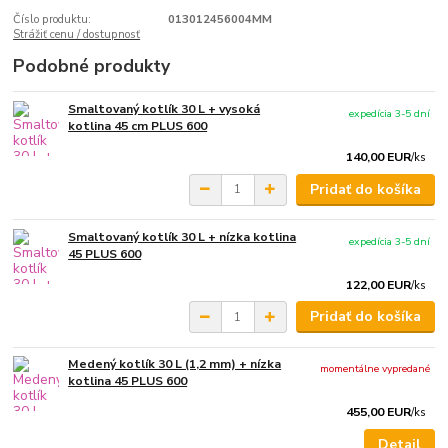
Číslo produktu:
013012456004MM
Strážiť cenu / dostupnosť
Podobné produkty
Smaltovaný kotlík 30 L + vysoká
expedícia 3-5 dní
kotlina 45 cm PLUS 600
140,00 EUR
/
ks
Pridať do košíka
Smaltovaný kotlík 30 L + nízka kotlina
expedícia 3-5 dní
45 PLUS 600
122,00 EUR
/
ks
Pridať do košíka
Medený kotlík 30 L (1,2 mm) + nízka
momentálne vypredané
kotlina 45 PLUS 600
455,00 EUR
/
ks
Detail