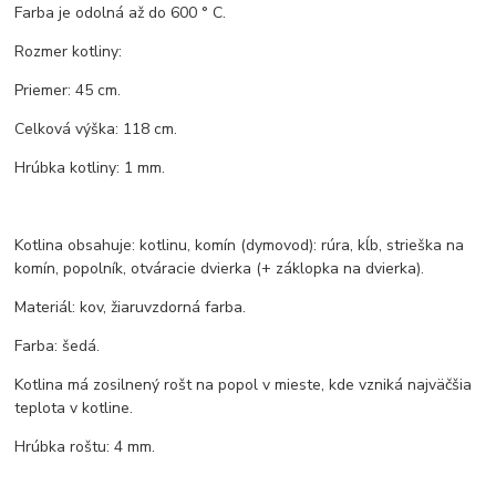
Farba je odolná až do 600 ° C.
Rozmer kotliny:
Priemer: 45 cm.
Celková výška: 118 cm.
Hrúbka kotliny: 1 mm.
Kotlina obsahuje: kotlinu, komín (dymovod): rúra, kĺb, strieška na
komín, popolník, otváracie dvierka (+ záklopka na dvierka).
Materiál: kov, žiaruvzdorná farba.
Farba: šedá.
Kotlina má zosilnený rošt na popol v mieste, kde vzniká najväčšia
teplota v kotline.
Hrúbka roštu: 4 mm.