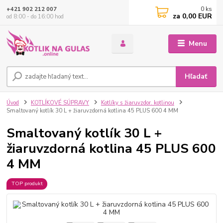
0
ks
+421 902 212 007
za
0,00 EUR
od 8:00 - do 16:00 hod
Menu
Hľadať
Úvod
KOTLÍKOVÉ SÚPRAVY
Kotlíky s žiaruvzdor. kotlinou
Smaltovaný kotlík 30 L + žiaruvzdorná kotlina 45 PLUS 600 4 MM
Smaltovaný kotlík 30 L +
žiaruvzdorná kotlina 45 PLUS 600
4 MM
TOP produkt