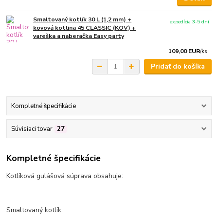
Smaltovaný kotlík 30 L (1,2 mm) +
expedícia 3-5 dní
kovová kotlina 45 CLASSIC (KOV) +
vareška a naberačka Easy party
109,00 EUR
/
ks
Pridať do košíka
Kompletné špecifikácie
Súvisiaci tovar
27
Kompletné špecifikácie
Kotlíková gulášová súprava obsahuje:
Smaltovaný kotlík.