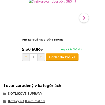
Antikorová naberačka 350 ml
Horák 7 kW 
príslušenst
9,50 EUR
65,00 E
expedícia 3-5 dní
/
ks
Pridať do košíka
Tovar zaradený v kategóriách
KOTLÍKOVÉ SÚPRAVY
Kotlíky s 4,0 mm roštom