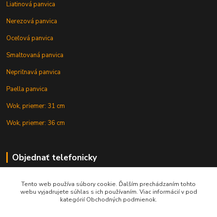
Liatinová panvica
Nerezová panvica
Oceľová panvica
Smaltovaná panvica
Nepriľnavá panvica
Paella panvica
Wok, priemer: 31 cm
Wok, priemer: 36 cm
Objednať telefonicky
Tento web používa súbory cookie. Ďalším prechádzaním tohto
+421 902 212 007
webu vyjadrujete súhlas s ich používaním. Viac informácií v pod
kategórií Obchodných podmienok.