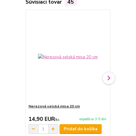
Súvisiaci tovar
45
Nerezová selská misa 20 cm
Nerezová se
14,90 EUR
13,90 E
expedícia 3-5 dní
/
ks
Pridať do košíka