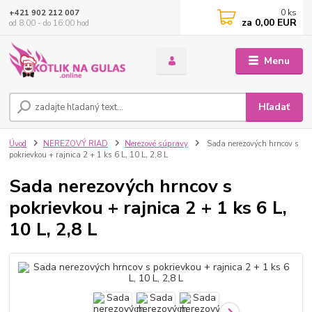
0
ks
+421 902 212 007
za
0,00 EUR
od 8:00 - do 16:00 hod
Menu
Hľadať
Úvod
NEREZOVÝ RIAD
Nerezové súpravy
Sada nerezových hrncov s
pokrievkou + rajnica 2 + 1 ks 6 L, 10 L, 2,8 L
Sada nerezových hrncov s
pokrievkou + rajnica 2 + 1 ks 6 L,
10 L, 2,8 L