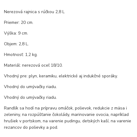
Nerezová rajnica s rúčkou 2,8 L
Priemer: 20 cm.
Výška: 9 cm.
Objem: 2,8 L.
Hmotnosť: 1,2 kg.
Materiál: nerezová oceľ 18/10.
Vhodný pre: plyn, keramiku, elektrické aj indukčné sporáky.
Vhodný do umývačky riadu.
Vhodný do umývačky riadu.
Randlík sa hodí na prípravu omáčok, polievok, redukcie z mäsa i
zeleniny, na rozpúšťanie čokolády, marinovanie ovocia, napríklad
hrušiek v portskom, na varenie pudingu, detských kaší, na varenie
rezancov do polievky a pod.