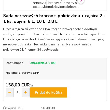
Sada nerezových hrncov s pokrievkou + rajnica 2 +
1 ks, objem 6 L, 10 L, 2,8 L
Hrnce a rajnica sú vyrobené z kvalitnej nerezovej ocele s odolným
vonkajším povrchom. Kvalitné nerezové hrnce sú so sendvičovým dnom.
Hrnce a rajnica sú vhodné na Všetky typy sporákov. Balenie obsahuje aj
nerezové pokrievky. Technické parametre: Nerezový hrniec s
pokrievkou 6 L Priemer: 24...
celý popis
Dostupnosť
expedícia 3-5 dní
Nie sme platcovia DPH
158,00 EUR
/
ks
Pridať do košíka
Číslo produktu:
16343543