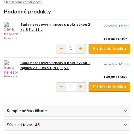
Strážiť cenu / dostupnosť
Podobné produkty
Sada nerezových hrncov s pokrievkou 2
expedícia 3-5 dní
ks 8,5 L, 11 L
118,00 EUR
/
ks
Pridať do košíka
Sada nerezových hrncov s pokrievkou +
expedícia 3-5 dní
rajnica 2 + 1 ks 5 L, 9 L, 1,5 L
140,00 EUR
/
ks
Pridať do košíka
Kompletné špecifikácie
Súvisiaci tovar
45