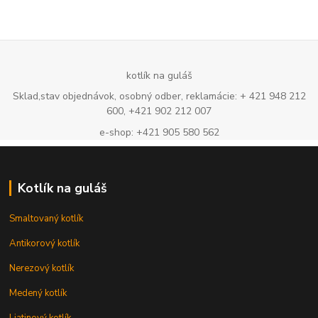
kotlík na guláš
Sklad,stav objednávok, osobný odber, reklamácie: + 421 948 212
600, +421 902 212 007
e-shop: +421 905 580 562
Kotlík na guláš
Smaltovaný kotlík
Antikorový kotlík
Nerezový kotlík
Medený kotlík
Liatinový kotlík