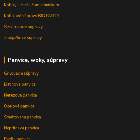
Kotlíky s chráničom, ohniskom
Kotlíkové súpravy BIG PARTY
Servírovacie súpravy
Zabíjačkové súpravy
Panvice, woky, súpravy
Grilovacie súpravy
Liatinová panvica
Nerezová panvica
Oceľová panvica
Smaltovaná panvica
Nepriľnavá panvica
Paella panvica