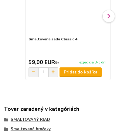
Smaltovaná sada Classic 4
Smaltovaná 
59,00 EUR
45,00 E
expedícia 3-5 dní
/
ks
Pridať do košíka
Tovar zaradený v kategóriách
SMALTOVANÝ RIAD
Smaltované hrnčeky