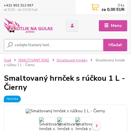
0
ks
+421 902 212 007
za
0,00 EUR
od 8:00 - do 16:00 hod
Menu
Hľadať
Úvod
SMALTOVANÝ RIAD
Smaltované hrnčeky
Smaltovaný hrnček
s rúčkou 1 L - Čierny
Smaltovaný hrnček s rúčkou 1 L -
Čierny
Novinka