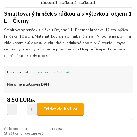
Smaltovaný hrnček s rúčkou a s výlevkou, objem 1
L – Čierny
Smaltovaný hrnček s rúčkou Objem: 1 L. Priemer hrnčeka: 12 cm. Výška
hrnčeka: 10,8 cm. Materiál: kov, smalt. Farba: čierna. Vhodné na plyn, na
sklo keramickú dosku, elektrické a indukčné sporáky. Čistenie: umyte
neutrálnym tekutým čistiacim prostriedkom! Nepoužívajte drôtenky a
ostré náradie!
celý popis
Dostupnosť
expedícia 3-5 dní
Nie sme platcovia DPH
8,50 EUR
/
ks
Pridať do košíka
Číslo produktu:
14098
Strážiť cenu / dostupnosť