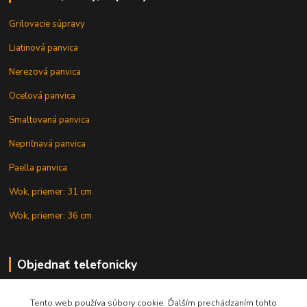
Grilovacie súpravy
Liatinová panvica
Nerezová panvica
Oceľová panvica
Smaltovaná panvica
Nepriľnavá panvica
Paella panvica
Wok, priemer: 31 cm
Wok, priemer: 36 cm
Objednať telefonicky
Tento web používa súbory cookie. Ďalším prechádzaním tohto