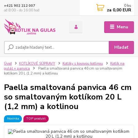
0
ks
+421 902 212 007
za
0,00 EUR
od 8:00 - do 16:00 hod
Menu
Hľadať
Úvod
KOTLÍKOVÉ SÚPRAVY
Kotlíky s kovovou kotlinou
Kotlík na
guláš + panvica
Paella smaltovaná panvica 46 cm so smaltovaným
kotlíkom 20 L (1,2 mm) a kotlinou
Paella smaltovaná panvica 46 cm
so smaltovaným kotlíkom 20 L
(1,2 mm) a kotlinou
Novinka
TOP produkt