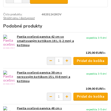
Číslo produktu:
46201242KOV
Strážiť cenu / dostupnosť
Podobné produkty
Paella oceľová panvica 42 cm so
expedícia 3-5 dní
smaltovaným kotlíkom 16 L (1,2 mm) a
kotlinou
125,00 EUR
/
ks
Pridať do košíka
Paella oceľová panvica 38 cm s
expedícia 3-5 dní
nerezovým kotlíkom 15 L (0,8 mm) a
kotlinou
109,00 EUR
/
ks
Pridať do košíka
Paella oceľová panvica 46 cm s
expedícia 3-5 dní