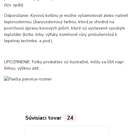
(tzv. spáli)
Odporúčanie: Kovovú kotlinu je možne vyšamotovať alebo natrieť
teplovzdornou (žiaruvzdornou) farbou, ktorá je vhodná na
povrchovú úpravu kovových plôch, ktoré sú vystavené vysokým
teplotám (kotle, krby, výfuky, komínové rúry, príslušenstvá k
tepelnej technike, a pod.).
UPOZRNENIE: Fotky produktov sú ilustračné, môžu sa líšiť napr.
šírkou, výškou atď...
Súvisiaci tovar
24