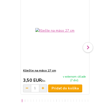
Kliešte na mäso 27 cm
Barbecue se
v externom sklade
3,50 EUR
12,50 E
(7 dní)
/
ks
Pridať do košíka