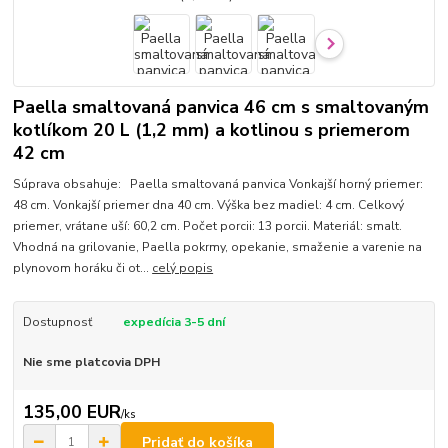
Paella smaltovaná panvica 46 cm s smaltovaným
kotlíkom 20 L (1,2 mm) a kotlinou s priemerom
42 cm
Súprava obsahuje: Paella smaltovaná panvica Vonkajší horný priemer:
48 cm. Vonkajší priemer dna 40 cm. Výška bez madiel: 4 cm. Celkový
priemer, vrátane uší: 60,2 cm. Počet porcii: 13 porcii. Materiál: smalt.
Vhodná na grilovanie, Paella pokrmy, opekanie, smaženie a varenie na
plynovom horáku či ot...
celý popis
Dostupnosť
expedícia 3-5 dní
Nie sme platcovia DPH
135,00 EUR
/
ks
Pridať do košíka