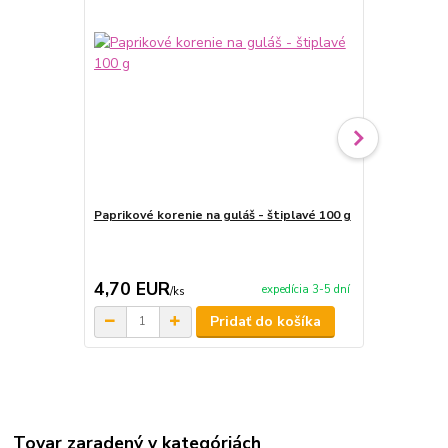
Paprikové korenie na guláš - štiplavé 100 g
Paprikové ko
4,70 EUR
4,70 EU
expedícia 3-5 dní
/
ks
Pridať do košíka
Tovar zaradený v kategóriách