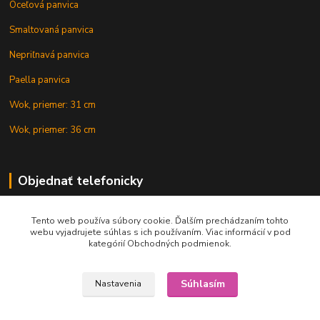
Oceľová panvica
Smaltovaná panvica
Nepriľnavá panvica
Paella panvica
Wok, priemer: 31 cm
Wok, priemer: 36 cm
Objednať telefonicky
Tento web používa súbory cookie. Ďalším prechádzaním tohto
+421 902 212 007
webu vyjadrujete súhlas s ich používaním. Viac informácií v pod
kategórií Obchodných podmienok.
Súhlasím
Nastavenia