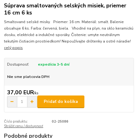
Súprava smaltovaných selských misiek, priemer
16 cm 6 ks
Smaltované selské misky. Priemer: 16 cm. Materiál: smalt. Balenie
obsahuje 6 ks. Farba: červená, biela. Vhodné na plyn, na sklo keramickú
dosku, elektrické a indukčné sporáky. Čistenie: umyte neutrálnym
tekutým čistiacim prostriedkom! Nepoužívajte drôtenky a ostré náradie!
celý popis
Dostupnosť
expedícia 3-5 dní
Nie sme platcovia DPH
37,00 EUR
/
ks
Pridať do košíka
Číslo produktu:
02-25086
Strážiť cenu / dostupnosť
Podobné produkty