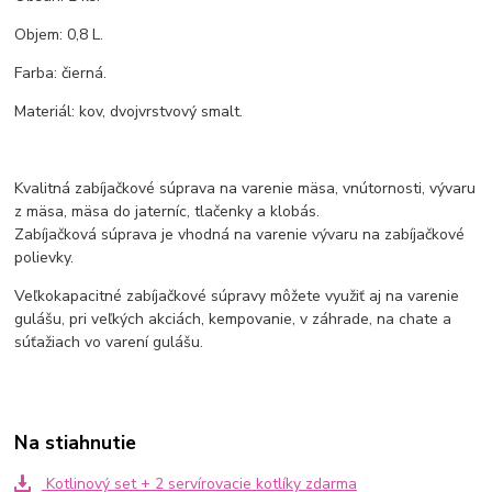
Objem: 0,8 L.
Farba: čierná.
Materiál: kov, dvojvrstvový smalt.
Kvalitná zabíjačkové súprava na varenie mäsa, vnútornosti, vývaru
z mäsa, mäsa do jaterníc, tlačenky a klobás.
Zabíjačková súprava je vhodná na varenie vývaru na zabíjačkové
polievky.
Veľkokapacitné zabíjačkové súpravy môžete využiť aj na varenie
gulášu, pri veľkých akciách, kempovanie, v záhrade, na chate a
súťažiach vo varení gulášu.
Na stiahnutie
Kotlinový set + 2 servírovacie kotlíky zdarma