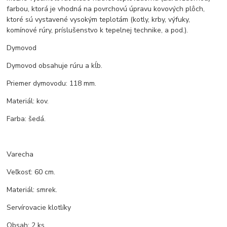
farbou, ktorá je vhodná na povrchovú úpravu kovových plôch,
ktoré sú vystavené vysokým teplotám (kotly, krby, výfuky,
komínové rúry, príslušenstvo k tepelnej technike, a pod.).
Dymovod
Dymovod obsahuje rúru a kĺb.
Priemer dymovodu: 118 mm.
Materiál: kov.
Farba: šedá.
Varecha
Veľkosť: 60 cm.
Materiál: smrek.
Servírovacie klotlíky
Obsah: 2 ks.