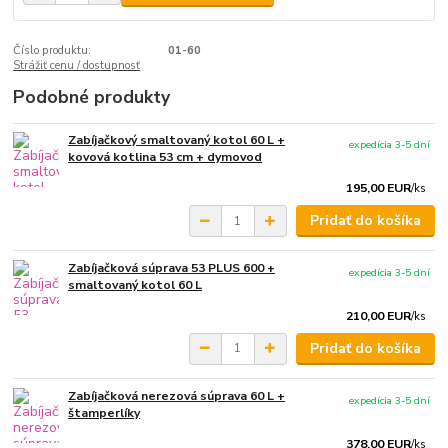
Číslo produktu:
01-60
Strážiť cenu / dostupnosť
Podobné produkty
Zabíjačkový smaltovaný kotol 60 L +
expedícia 3-5 dní
kovová kotlina 53 cm + dymovod
195,00 EUR
/
ks
Pridať do košíka
Zabíjačková súprava 53 PLUS 600 +
expedícia 3-5 dní
smaltovaný kotol 60 L
210,00 EUR
/
ks
Pridať do košíka
Zabíjačková nerezová súprava 60 L +
expedícia 3-5 dní
štamperlíky
378,00 EUR
/
ks