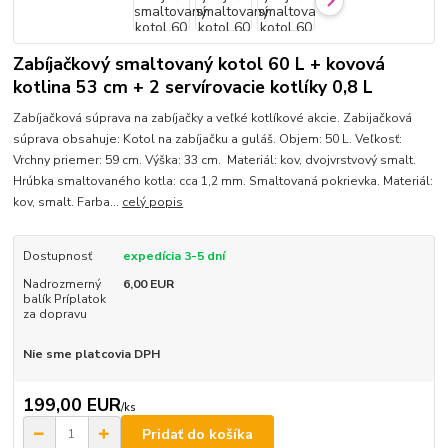
Zabíjačkový smaltovaný kotol 60 L + kovová
kotlina 53 cm + 2 servírovacie kotlíky 0,8 L
Zabíjačková súprava na zabíjačky a veľké kotlíkové akcie. Zabijačková
súprava obsahuje: Kotol na zabíjačku a guláš. Objem: 50 L. Veľkosť:
Vrchny priemer: 59 cm. Výška: 33 cm. Materiál: kov, dvojvrstvový smalt.
Hrúbka smaltovaného kotla: cca 1,2 mm. Smaltovaná pokrievka. Materiál:
kov, smalt. Farba...
celý popis
Dostupnosť
expedícia 3-5 dní
Nadrozmerný
6,00 EUR
balík Príplatok
za dopravu
Nie sme platcovia DPH
199,00 EUR
/
ks
Pridať do košíka