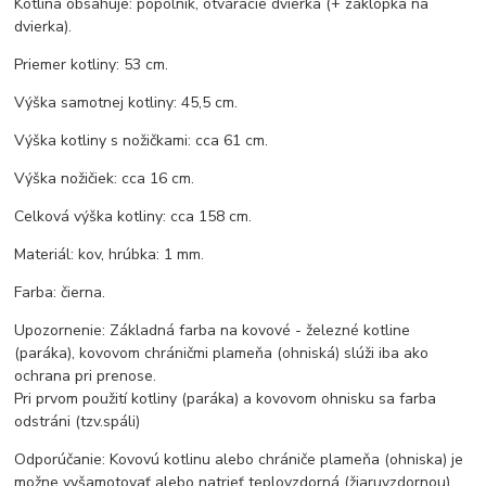
Kotlina obsahuje: popolník, otváracie dvierka (+ záklopka na
dvierka).
Priemer kotliny: 53 cm.
Výška samotnej kotliny: 45,5 cm.
Výška kotliny s nožičkami: cca 61 cm.
Výška nožičiek: cca 16 cm.
Celková výška kotliny: cca 158 cm.
Materiál: kov, hrúbka: 1 mm.
Farba: čierna.
Upozornenie: Základná farba na kovové - železné kotline
(paráka), kovovom chráničmi plameňa (ohniská) slúži iba ako
ochrana pri prenose.
Pri prvom použití kotliny (paráka) a kovovom ohnisku sa farba
odstráni (tzv.spáli)
Odporúčanie: Kovovú kotlinu alebo chrániče plameňa (ohniska) je
možne vyšamotovať alebo natrieť teplovzdorná (žiaruvzdornou)