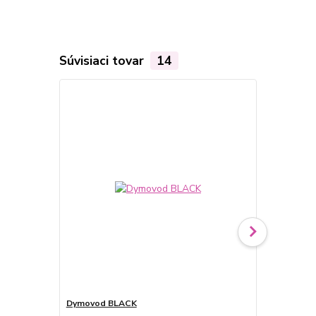
Súvisiaci tovar
14
TOP produkt
Dymovod BLACK
Maďarská zm