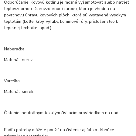
Odporúčanie: Kovovú kotlinu je možné vyšamotovať alebo natrieť
teplovzdornou (žiaruvzdornou) farbou, ktorá je vhodná na
povrchovú úpravu kovových plôch, ktoré sú vystavené vysokým
teplotám (kotle, krby, výfuky, komínové rúry, príslušenstvo k
tepelnej technike, apod.).
Naberačka
Materiál: nerez.
Vareška
Materiál: smrek.
Čistenie: neutrálnym tekutým čistiacim prostriedkom na riad.
Podľa potreby môžete použiť na čistenie aj ľahko drhnúce