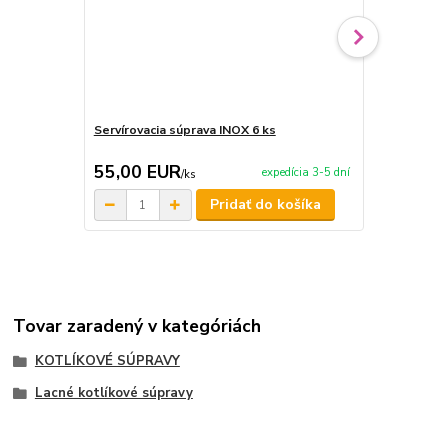
Servírovacia súprava INOX 6 ks
Servírovacia
55,00 EUR
209,00 
expedícia 3-5 dní
/
ks
Pridať do košíka
Tovar zaradený v kategóriách
KOTLÍKOVÉ SÚPRAVY
Lacné kotlíkové súpravy