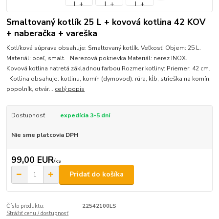
Smaltovaný kotlík 25 L + kovová kotlina 42 KOV
+ naberačka + vareška
Kotlíková súprava obsahuje: Smaltovaný kotlík. Veľkosť: Objem: 25 L.
Materiál: oceľ, smalt. Nerezová pokrievka Materiál: nerez INOX.
Kovová kotlina natretá základnou farbou Rozmer kotliny: Priemer: 42 cm.
Kotlina obsahuje: kotlinu, komín (dymovod): rúra, kĺb, strieška na komín,
popolník, otvár...
celý popis
Dostupnosť
expedícia 3-5 dní
Nie sme platcovia DPH
99,00 EUR
/
ks
Pridať do košíka
Číslo produktu:
22542100LS
Strážiť cenu / dostupnosť