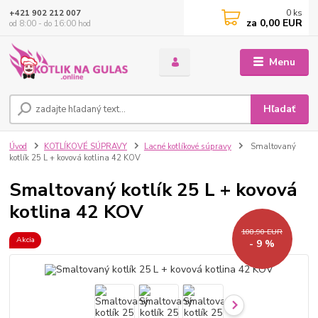
0
ks
+421 902 212 007
za
0,00 EUR
od 8:00 - do 16:00 hod
Menu
Hľadať
Úvod
KOTLÍKOVÉ SÚPRAVY
Lacné kotlíkové súpravy
Smaltovaný
kotlík 25 L + kovová kotlina 42 KOV
Smaltovaný kotlík 25 L + kovová
kotlina 42 KOV
108,90 EUR
Akcia
- 9 %