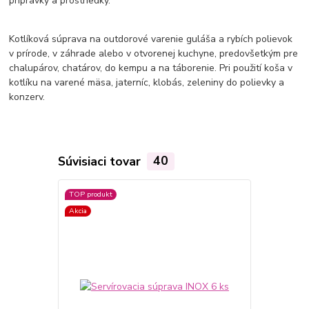
prípravky a prostriedky.
Kotlíková súprava na outdorové varenie guláša a rybích polievok
v prírode, v záhrade alebo v otvorenej kuchyne, predovšetkým pre
chalupárov, chatárov, do kempu a na táborenie. Pri použití koša v
kotlíku na varené mäsa, jaterníc, klobás, zeleniny do polievky a
konzerv.
Súvisiaci tovar
40
TOP produkt
Akcia
Akcia