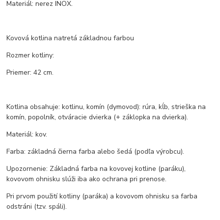
Materiál: nerez INOX.
Kovová kotlina natretá základnou farbou
Rozmer kotliny:
Priemer: 42 cm.
Kotlina obsahuje: kotlinu, komín (dymovod): rúra, kĺb, strieška na
komín, popolník, otváracie dvierka (+ záklopka na dvierka).
Materiál: kov.
Farba: základná čierna farba alebo šedá (podľa výrobcu).
Upozornenie: Základná farba na kovovej kotline (paráku),
kovovom ohnisku slúži iba ako ochrana pri prenose.
Pri prvom použití kotliny (paráka) a kovovom ohnisku sa farba
odstráni (tzv. spáli).