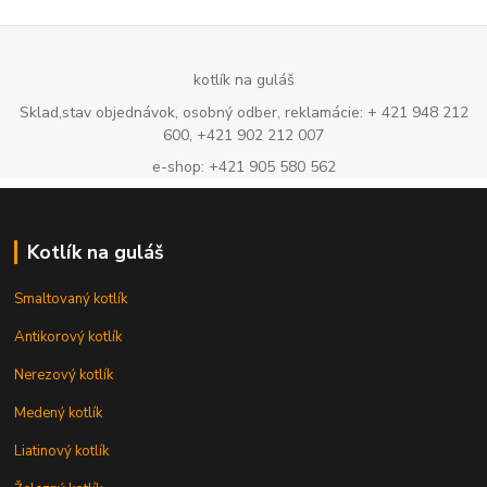
kotlík na guláš
Sklad,stav objednávok, osobný odber, reklamácie: + 421 948 212
600, +421 902 212 007
e-shop: +421 905 580 562
Kotlík na guláš
Smaltovaný kotlík
Antikorový kotlík
Nerezový kotlík
Medený kotlík
Liatinový kotlík