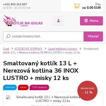
0
ks
+421 902 212 007
za
0,00 EUR
od 8:00 - do 16:00 hod
Menu
Hľadať
Úvod
KOTLÍKOVÉ SÚPRAVY
Lacné kotlíkové súpravy
Smaltovaný
kotlík 13 L + Nerezová kotlina 36 INOX LUSTRO + misky 12 ks
Smaltovaný kotlík 13 L +
Nerezová kotlina 36 INOX
LUSTRO + misky 12 ks
Novinka
Akcia
TOP produkt
151,00 EUR
- 11 %