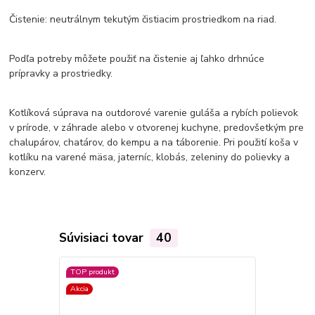
Čistenie: neutrálnym tekutým čistiacim prostriedkom na riad.
Podľa potreby môžete použiť na čistenie aj ľahko drhnúce
prípravky a prostriedky.
Kotlíková súprava na outdorové varenie guláša a rybích polievok
v prírode, v záhrade alebo v otvorenej kuchyne, predovšetkým pre
chalupárov, chatárov, do kempu a na táborenie. Pri použití koša v
kotlíku na varené mäsa, jaterníc, klobás, zeleniny do polievky a
konzerv.
Súvisiaci tovar
40
TOP produkt
Akcia
Akcia