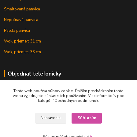
Smaltovaná panvica
Nepriľnavá panvica
Paella panvica
Wok, priemer: 31 cm
Wok, priemer: 36 cm
Objednať telefonicky
Tento web používa súbory cookie. Ďalším prechádzaním tohto
+421 902 212 007
webu vyjadrujete súhlas s ich používaním. Viac informácií v pod
kategórií Obchodných podmienok.
Súhlasím
Nastavenia
Copyright © 2015-2020 KOTLIK NA GULAS.online, všetky práva vyhradené
Súhlas môžete odmietnuť
tu
.