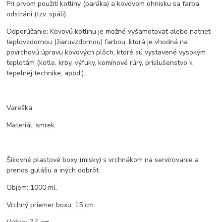
Pri prvom použití kotliny (paráka) a kovovom ohnisku sa farba
odstráni (tzv. spáli).
Odporúčanie: Kovovú kotlinu je možné vyšamotovať alebo natrieť
teplovzdornou (žiaruvzdornou) farbou, ktorá je vhodná na
povrchovú úpravu kovových plôch, ktoré sú vystavené vysokým
teplotám (kotle, krby, výfuky, komínové rúry, príslušenstvo k
tepelnej technike, apod.).
Vareška
Materiál: smrek.
Šikovné plastové boxy (misky) s vrchnákom na servírovanie a
prenos gulášu a iných dobrôt.
Objem: 1000 ml.
Vrchný priemer boxu: 15 cm.