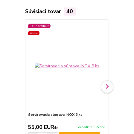
Súvisiaci tovar
40
TOP produkt
Akcia
Akcia
Servírovacia súprava INOX 6 ks
Servírovacia
55,00 EUR
209,00 
expedícia 3-5 dní
/
ks