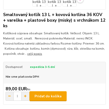
Smaltovaný kotlík 13 L + kovová kotlina 36 KOV
+ vareška + plastové boxy (misky) s vrchnákom 12
ks
Kotlíková súprava obsahuje: Smaltovaný kotlík. Veľkosť: Objem: 13 L.
Materiál: oceľ, smalt. Nerezová pokrievka Materiál: nerez INOX.
Kovová kotlina natretá základnou farbou Rozmer kotliny: Priemer: 36 cm.
Kotlina obsahuje: kotlinu, komín (dymovod): rúra, kĺb, strieška na komín,
popolník, otvár...
celý popis
Dostupnosť
expedícia 3-5 dní
Nie sme platcovia DPH
89,00 EUR
/
ks
Pridať do košíka