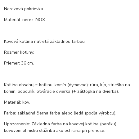
Nerezová pokrievka
Materiál: nerez INOX.
Kovová kotlina natretá základnou farbou
Rozmer kotliny:
Priemer: 36 cm.
Kotlina obsahuje: kotlinu, komín (dymovod): rúra, kĺb, strieška na
komín, popolník, otváracie dvierka (+ záklopka na dvierka).
Materiál: kov.
Farba: základná čierna farba alebo šedá (podľa výrobcu).
Upozornenie: Základná farba na kovovej kotline (paráku),
kovovom ohnisku slúži iba ako ochrana pri prenose.