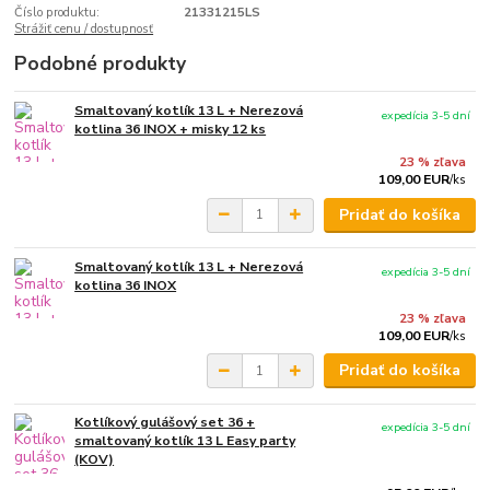
Číslo produktu:
21331215LS
Strážiť cenu / dostupnosť
Podobné produkty
Smaltovaný kotlík 13 L + Nerezová
expedícia 3-5 dní
kotlina 36 INOX + misky 12 ks
23 % zľava
109,00 EUR
/
ks
Pridať do košíka
Smaltovaný kotlík 13 L + Nerezová
expedícia 3-5 dní
kotlina 36 INOX
23 % zľava
109,00 EUR
/
ks
Pridať do košíka
Kotlíkový gulášový set 36 +
expedícia 3-5 dní
smaltovaný kotlík 13 L Easy party
(KOV)