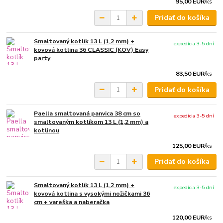
95,00 EUR
/
ks
Pridať do košíka
Smaltovaný kotlík 13 L (1,2 mm) +
expedícia 3-5 dní
kovová kotlina 36 CLASSIC (KOV) Easy
party
83,50 EUR
/
ks
Pridať do košíka
Paella smaltovaná panvica 38 cm so
expedícia 3-5 dní
smaltovaným kotlíkom 13 L (1,2 mm) a
kotlinou
125,00 EUR
/
ks
Pridať do košíka
Smaltovaný kotlík 13 L (1,2 mm) +
expedícia 3-5 dní
kovová kotlina s vysokými nožičkami 36
cm + vareška a naberačka
120,00 EUR
/
ks