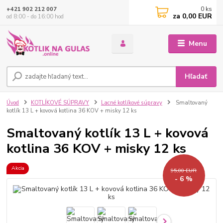
0
ks
+421 902 212 007
za
0,00 EUR
od 8:00 - do 16:00 hod
Menu
Hľadať
Úvod
KOTLÍKOVÉ SÚPRAVY
Lacné kotlíkové súpravy
Smaltovaný
kotlík 13 L + kovová kotlina 36 KOV + misky 12 ks
Smaltovaný kotlík 13 L + kovová
kotlina 36 KOV + misky 12 ks
Akcia
95,00 EUR
- 6 %