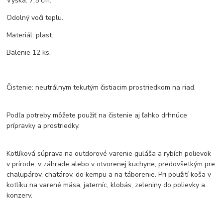
Výška: 7,5 cm.
Odolný voči teplu.
Materiál: plast.
Balenie 12 ks.
Čistenie: neutrálnym tekutým čistiacim prostriedkom na riad.
Podľa potreby môžete použiť na čistenie aj ľahko drhnúce
prípravky a prostriedky.
Kotlíková súprava na outdorové varenie guláša a rybích polievok
v prírode, v záhrade alebo v otvorenej kuchyne, predovšetkým pre
chalupárov, chatárov, do kempu a na táborenie. Pri použití koša v
kotlíku na varené mäsa, jaterníc, klobás, zeleniny do polievky a
konzerv.