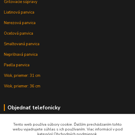
Grilovacie súpravy
Liatinová panvica
Nerezová panvica
Oceľová panvica
Smaltovaná panvica
Nepriľnavá panvica
Paella panvica
Wok, priemer: 31 cm
Wok, priemer: 36 cm
Objednať telefonicky
Tento web používa súbory cookie. Ďalším prechádzaním tohto
+421 902 212 007
webu vyjadrujete súhlas s ich používaním. Viac informácií v pod
kategórií Obchodných podmienok.