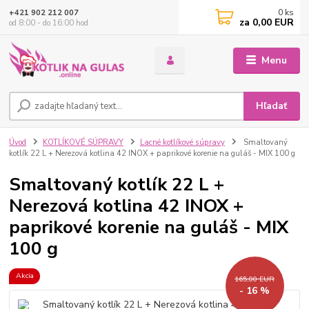
0
ks
+421 902 212 007
za
0,00 EUR
od 8:00 - do 16:00 hod
Menu
Hľadať
Úvod
KOTLÍKOVÉ SÚPRAVY
Lacné kotlíkové súpravy
Smaltovaný
kotlík 22 L + Nerezová kotlina 42 INOX + paprikové korenie na guláš - MIX 100 g
Smaltovaný kotlík 22 L +
Nerezová kotlina 42 INOX +
paprikové korenie na guláš - MIX
100 g
Akcia
165,00 EUR
- 16 %