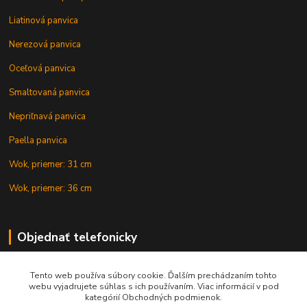
Liatinová panvica
Nerezová panvica
Oceľová panvica
Smaltovaná panvica
Nepriľnavá panvica
Paella panvica
Wok, priemer: 31 cm
Wok, priemer: 36 cm
Objednať telefonicky
Tento web používa súbory cookie. Ďalším prechádzaním tohto
+421 902 212 007
webu vyjadrujete súhlas s ich používaním. Viac informácií v pod
kategórií Obchodných podmienok.