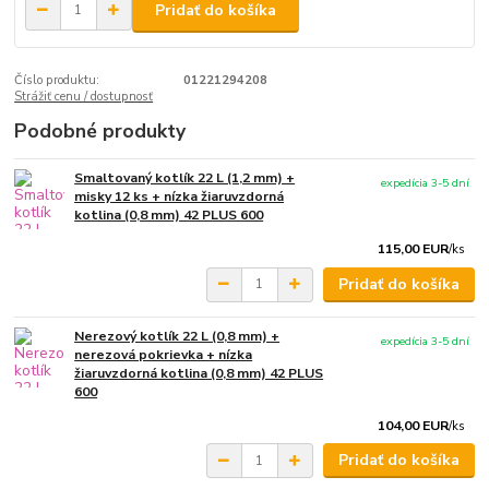
Pridať do košíka
Číslo produktu:
01221294208
Strážiť cenu / dostupnosť
Podobné produkty
Smaltovaný kotlík 22 L (1,2 mm) +
expedícia 3-5 dní
misky 12 ks + nízka žiaruvzdorná
kotlina (0,8 mm) 42 PLUS 600
115,00 EUR
/
ks
Pridať do košíka
Nerezový kotlík 22 L (0,8 mm) +
expedícia 3-5 dní
nerezová pokrievka + nízka
žiaruvzdorná kotlina (0,8 mm) 42 PLUS
600
104,00 EUR
/
ks
Pridať do košíka