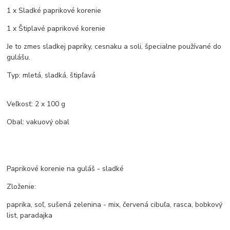
1 x Sladké paprikové korenie
1 x Štiplavé paprikové korenie
Je to zmes sladkej papriky, cesnaku a soli, špecialne používané do
gulášu.
Typ: mletá, sladká, štipľavá
Veľkosť: 2 x 100 g
Obal: vakuový obal
Paprikové korenie na guláš - sladké
Zloženie:
paprika, soľ, sušená zelenina - mix, červená cibuľa, rasca, bobkový
list, paradajka