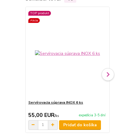
TOP produkt
Akcia
Akcia
Servírovacia súprava INOX 6 ks
Servírovacia
55,00 EUR
209,00 
expedícia 3-5 dní
/
ks
Pridať do košíka