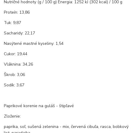
Nutričné hodnoty (g / 100 g) Energia: 1252 kJ (302 kcal) / 100 g
Proteín: 13,86
Tuk: 9,87
Sacharidy: 22,17
Nasýtené mastné kyseliny: 1,54
Cukor: 19,44
Vláknina: 34,26
Škrob: 3,06
Sodík: 3,67
Paprikové korenie na guláš - štipľavé
Zloženie:
paprika, soľ, sušená zelenina - mix, červená cibuľa, rasca, bobkový
list, paradajka