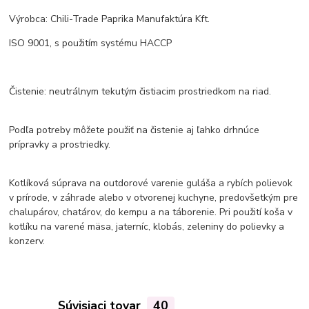
Výrobca: Chili-Trade Paprika Manufaktúra Kft.
ISO 9001, s použitím systému HACCP
Čistenie: neutrálnym tekutým čistiacim prostriedkom na riad.
Podľa potreby môžete použiť na čistenie aj ľahko drhnúce
prípravky a prostriedky.
Kotlíková súprava na outdorové varenie guláša a rybích polievok
v prírode, v záhrade alebo v otvorenej kuchyne, predovšetkým pre
chalupárov, chatárov, do kempu a na táborenie. Pri použití koša v
kotlíku na varené mäsa, jaterníc, klobás, zeleniny do polievky a
konzerv.
Súvisiaci tovar
40