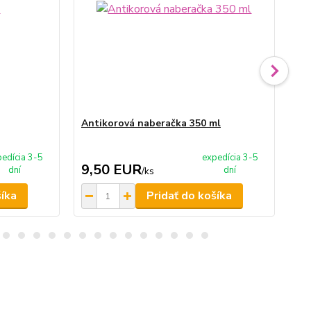
Antikorová naberačka 350 ml
An
edícia 3-5
expedícia 3-5
9,50 EUR
1
dní
dní
/
ks
šíka
Pridať do košíka