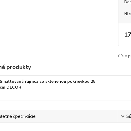
Dos
Nie
17
Číslo p
é produkty
Smaltovaná rajnica so sklenenou pokrievkou 28
cm DECOR
etné špecifikácie
Sú