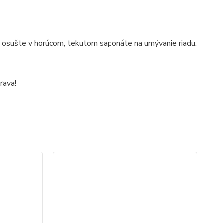
a osušte v horúcom, tekutom saponáte na umývanie riadu.
rava!