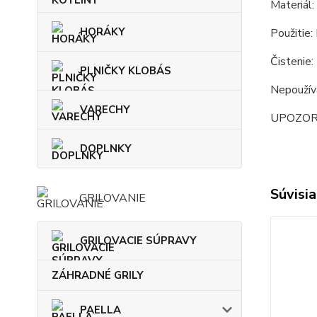
Materiál:
HORÁKY
Použitie:
Čistenie:
PLNIČKY KLOBÁS
Nepoužíva
VARECHY
UPOZORNEN
DOPLNKY
Súvisia
GRILOVANIE
GRILOVACIE SÚPRAVY
ZÁHRADNÉ GRILY
PAELLA