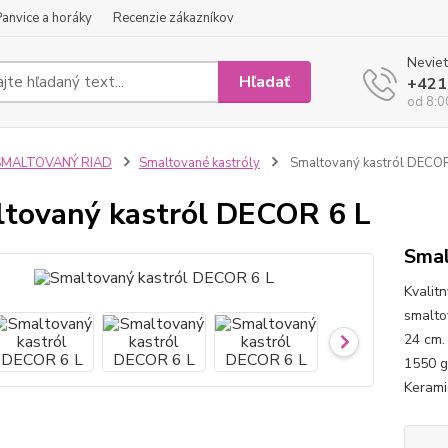
Panvice a horáky
Recenzie zákazníkov
Neviet
Hľadať
+421
od 8:0
SMALTOVANÝ RIAD
Smaltované kastróly
Smaltovaný kastról DECOR
tovaný kastról DECOR 6 L
Smal
Kvalit
smalto
24 cm.
1550 g.
Keramic