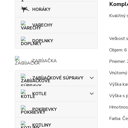
Komple
HORÁKY
Kvalitný 
VARECHY
Veľkosť 
DOPLNKY
Objem: 6 
ZABÍJAČKA
Priemer: 
Vnútorný 
ZABÍJAČKOVÉ SÚPRAVY
Výška kas
KOTLE
Výška s p
Hmotnosť
POKRIEVKY
Farba: Če
KOTLINY