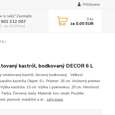
Prihlásenie
e si rady? Zavolajte.
0
ks
 902 212 007
za
0,00 EUR
0 - do 16:00 hod
 6 L
tovaný kastról, bodkovaný DECOR 6 L
ný smaltovaný kastról, červený bodkovaný. Veľkosť
vaného kastróla Objem: 6 L. Priemer: 26 cm. Vnútorný priemer:
 Výška kastróla: 15 cm. Výška s pokrievkou: 29 cm. Hmotnosť:
 Farba: Červená, biela. Materiál: kov, smalt. Použitie:
ké, plynové, indukčné a el...
celý popis