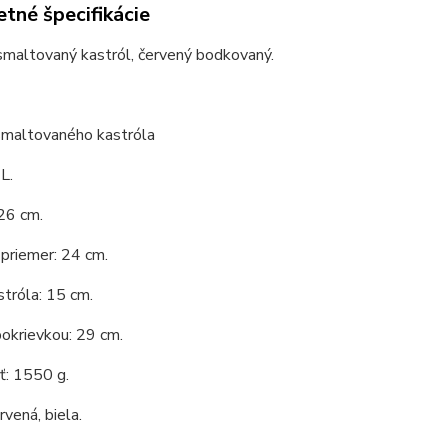
tné špecifikácie
smaltovaný kastról, červený bodkovaný.
smaltovaného kastróla
L.
26 cm.
priemer: 24 cm.
tróla: 15 cm.
okrievkou: 29 cm.
: 1550 g.
rvená, biela.