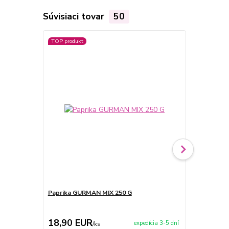
Súvisiaci tovar
50
TOP produkt
TOP produkt
Paprika GURMAN MIX 250 G
Paprika GU
18,90 EUR
4,70 EU
expedícia 3-5 dní
/
ks