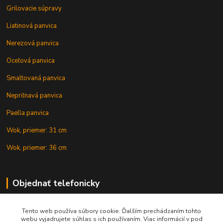
Grilovacie súpravy
Liatinová panvica
Nerezová panvica
Oceľová panvica
Smaltovaná panvica
Nepriľnavá panvica
Paella panvica
Wok, priemer: 31 cm
Wok, priemer: 36 cm
Objednať telefonicky
Tento web používa súbory cookie. Ďalším prechádzaním tohto
+421 902 212 007
webu vyjadrujete súhlas s ich používaním. Viac informácií v pod