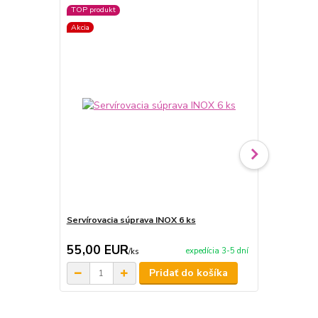
TOP produkt
Akcia
Akcia
Servírovacia súprava INOX 6 ks
Servírovaci
55,00 EUR
59,90 E
expedícia 3-5 dní
/
ks
Pridať do košíka