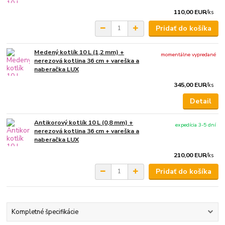
110,00 EUR
/
ks
Pridať do košíka
Medený kotlík 10 L (1,2 mm) +
momentálne vypredané
nerezová kotlina 36 cm + vareška a
naberačka LUX
345,00 EUR
/
ks
Detail
Antikorový kotlík 10 L (0,8 mm) +
expedícia 3-5 dní
nerezová kotlina 36 cm + vareška a
naberačka LUX
210,00 EUR
/
ks
Pridať do košíka
Kompletné špecifikácie