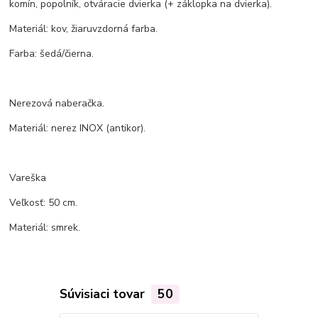
komín, popolník, otváracie dvierka (+ záklopka na dvierka).
Materiál: kov, žiaruvzdorná farba.
Farba: šedá/čierna.
Nerezová naberačka.
Materiál: nerez INOX (antikor).
Vareška
Veľkosť: 50 cm.
Materiál: smrek.
Súvisiaci tovar
50