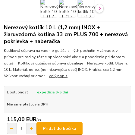
Nerezový kotlík 10 L (1,2 mm) INOX +
žiaruvzdorná kotlina 33 cm PLUS 700 + nerezová
pokrievka + naberačka
Kotlíková súprava na varenie gulášu a iných pochutín v záhrade, v
prírode pre rodiny, rôzne spoločenské akcie a posedenia pri dobrom
guláši. Kotlíková gulášová súprava obsahuje: Nerezový kotlík Objem:
10 L. Materiál: nerez, (nehrdzavejúca oceľ) INOX. Hrúbka: cca 1,2 mm.
Veľkosť: vrchný priemer:...
celý popis
Dostupnosť
expedícia 3-5 dní
Nie sme platcovia DPH
115,00 EUR
/
ks
Pridať do košíka