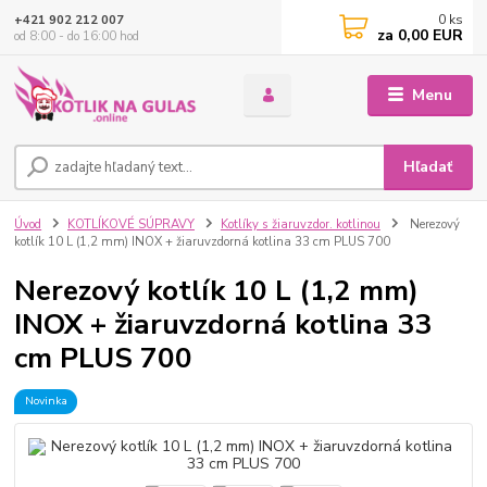
0
ks
+421 902 212 007
za
0,00 EUR
od 8:00 - do 16:00 hod
Menu
Hľadať
Úvod
KOTLÍKOVÉ SÚPRAVY
Kotlíky s žiaruvzdor. kotlinou
Nerezový
kotlík 10 L (1,2 mm) INOX + žiaruvzdorná kotlina 33 cm PLUS 700
Nerezový kotlík 10 L (1,2 mm)
INOX + žiaruvzdorná kotlina 33
cm PLUS 700
Novinka