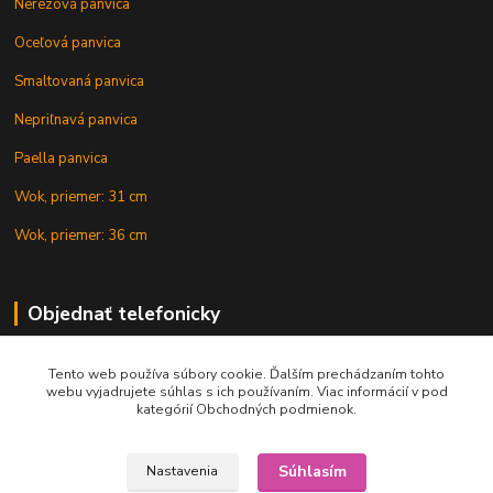
Nerezová panvica
Oceľová panvica
Smaltovaná panvica
Nepriľnavá panvica
Paella panvica
Wok, priemer: 31 cm
Wok, priemer: 36 cm
Objednať telefonicky
Tento web používa súbory cookie. Ďalším prechádzaním tohto
+421 902 212 007
webu vyjadrujete súhlas s ich používaním. Viac informácií v pod
kategórií Obchodných podmienok.
Súhlasím
Nastavenia