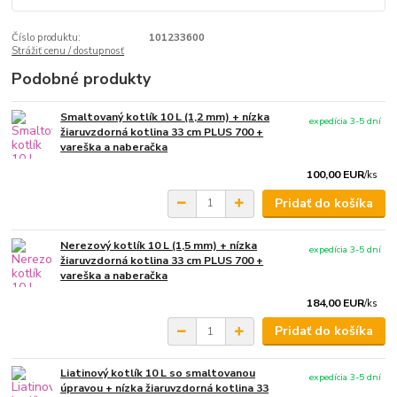
Číslo produktu:
101233600
Strážiť cenu / dostupnosť
Podobné produkty
Smaltovaný kotlík 10 L (1,2 mm) + nízka
expedícia 3-5 dní
žiaruvzdorná kotlina 33 cm PLUS 700 +
vareška a naberačka
100,00 EUR
/
ks
Pridať do košíka
Nerezový kotlík 10 L (1,5 mm) + nízka
expedícia 3-5 dní
žiaruvzdorná kotlina 33 cm PLUS 700 +
vareška a naberačka
184,00 EUR
/
ks
Pridať do košíka
Liatinový kotlík 10 L so smaltovanou
expedícia 3-5 dní
úpravou + nízka žiaruvzdorná kotlina 33