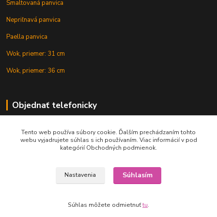
Smaltovaná panvica
Nepriľnavá panvica
Paella panvica
Wok, priemer: 31 cm
Wok, priemer: 36 cm
Objednať telefonicky
Tento web používa súbory cookie. Ďalším prechádzaním tohto
+421 902 212 007
webu vyjadrujete súhlas s ich používaním. Viac informácií v pod
kategórií Obchodných podmienok.
Súhlasím
Nastavenia
Copyright © 2015-2020 KOTLIK NA GULAS.online, všetky práva vyhradené
Súhlas môžete odmietnuť
tu
.
Vytvorené na
Eshop-rychlo.sk