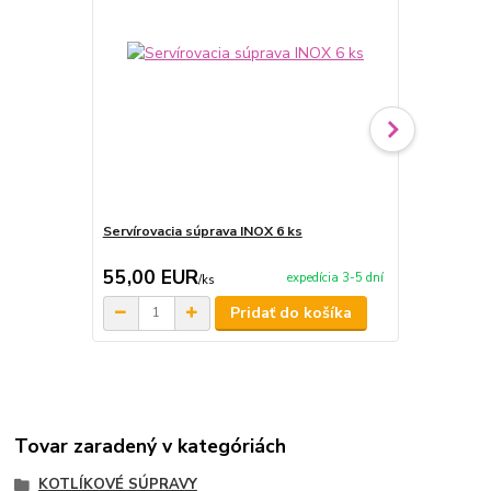
Servírovacia súprava INOX 6 ks
Servírovaci
55,00 EUR
59,90 E
expedícia 3-5 dní
/
ks
Pridať do košíka
Tovar zaradený v kategóriách
KOTLÍKOVÉ SÚPRAVY