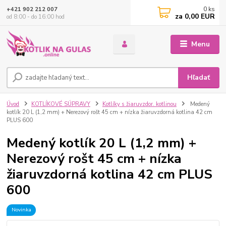
0
ks
+421 902 212 007
za
0,00 EUR
od 8:00 - do 16:00 hod
Menu
Hľadať
Úvod
KOTLÍKOVÉ SÚPRAVY
Kotlíky s žiaruvzdor. kotlinou
Medený
kotlík 20 L (1,2 mm) + Nerezový rošt 45 cm + nízka žiaruvzdorná kotlina 42 cm
PLUS 600
Medený kotlík 20 L (1,2 mm) +
Nerezový rošt 45 cm + nízka
žiaruvzdorná kotlina 42 cm PLUS
600
Novinka