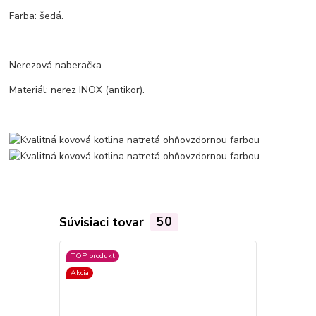
Farba: šedá.
Nerezová naberačka.
Materiál: nerez INOX (antikor).
Súvisiaci tovar
50
TOP produkt
Akcia
Akcia