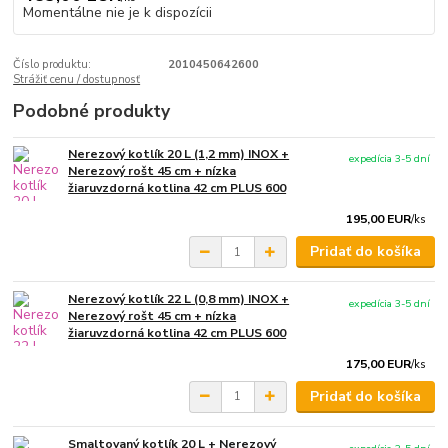
Momentálne nie je k dispozícii
Číslo produktu:
2010450642600
Strážiť cenu / dostupnosť
Podobné produkty
Nerezový kotlík 20 L (1,2 mm) INOX +
expedícia 3-5 dní
Nerezový rošt 45 cm + nízka
žiaruvzdorná kotlina 42 cm PLUS 600
195,00 EUR
/
ks
Pridať do košíka
Nerezový kotlík 22 L (0,8 mm) INOX +
expedícia 3-5 dní
Nerezový rošt 45 cm + nízka
žiaruvzdorná kotlina 42 cm PLUS 600
175,00 EUR
/
ks
Pridať do košíka
Smaltovaný kotlík 20 L + Nerezový