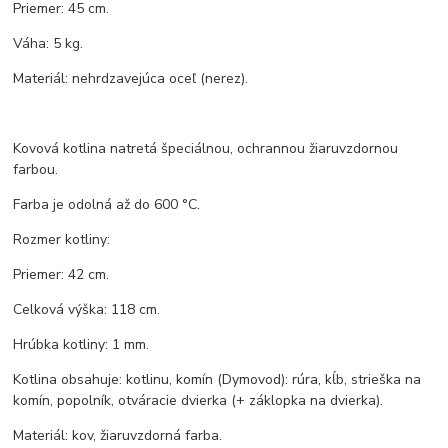
Priemer: 45 cm.
Váha: 5 kg.
Materiál: nehrdzavejúca oceľ (nerez).
Kovová kotlina natretá špeciálnou, ochrannou žiaruvzdornou
farbou.
Farba je odolná až do 600 °C.
Rozmer kotliny:
Priemer: 42 cm.
Celková výška: 118 cm.
Hrúbka kotliny: 1 mm.
Kotlina obsahuje: kotlinu, komín (Dymovod): rúra, kĺb, strieška na
komín, popolník, otváracie dvierka (+ záklopka na dvierka).
Materiál: kov, žiaruvzdorná farba.