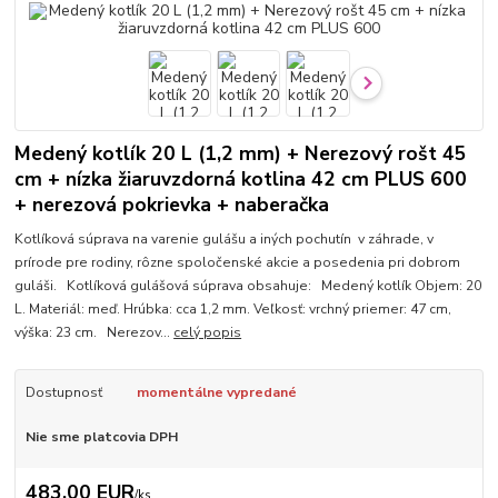
Medený kotlík 20 L (1,2 mm) + Nerezový rošt 45
cm + nízka žiaruvzdorná kotlina 42 cm PLUS 600
+ nerezová pokrievka + naberačka
Kotlíková súprava na varenie gulášu a iných pochutín v záhrade, v
prírode pre rodiny, rôzne spoločenské akcie a posedenia pri dobrom
guláši. Kotlíková gulášová súprava obsahuje: Medený kotlík Objem: 20
L. Materiál: meď. Hrúbka: cca 1,2 mm. Veľkosť: vrchný priemer: 47 cm,
výška: 23 cm. Nerezov...
celý popis
Dostupnosť
momentálne vypredané
Nie sme platcovia DPH
483,00 EUR
/
ks