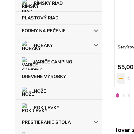
RÍMSKY RIAD
PLASTOVÝ RIAD
FORMY NA PEČENIE
HORÁKY
Servíro
VARIČE CAMPING
55,00
DREVENÉ VÝROBKY
NOŽE
POKRIEVKY
PRESTIERANIE STOLA
Tovar 