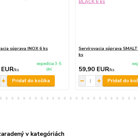
vacia súprava INOX 6 ks
Servírovacia súprava SMAL
ks
expedícia 3-5
exp
 EUR
59,90 EUR
dní
/
ks
/
ks
Pridať do košíka
Pridať do ko
zaradený v kategóriách