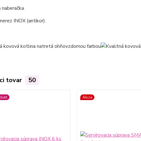
 naberačka.
 nerez INOX (antikor).
ci tovar
50
dukt
Akcia