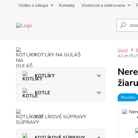
Všetko o nákupe
Kontakty
Vlastnosti a ošetrovanie
Úvod
KOTLÍKY NA GULÁŠ
42 cm PLU
Nere
KOTLÍKY
žiar
KOTLE
Novinka
KOTLÍKOVÉ SÚPRAVY
KOTLÍKOVÉ SÚPRAVY