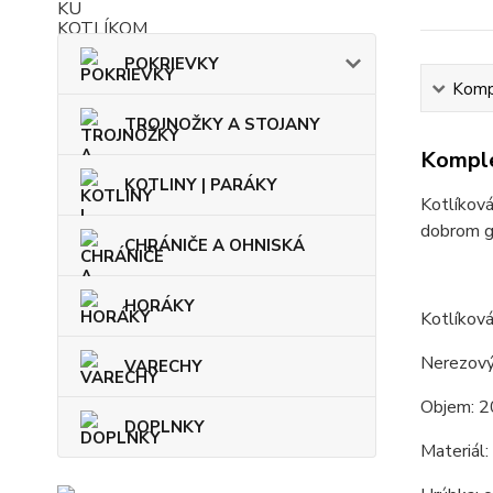
POKRIEVKY
Kompl
TROJNOŽKY A STOJANY
Komple
KOTLINY | PARÁKY
Kotlíková
dobrom gu
CHRÁNIČE A OHNISKÁ
HORÁKY
Kotlíková
Nerezový
VARECHY
Objem: 2
DOPLNKY
Materiál: