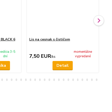
T BLACK 6
Lis na cesnak s čističom
Sit
edícia 3-5
momentálne
7,50 EUR
5
dní
vypredané
/
ks
šíka
Detail