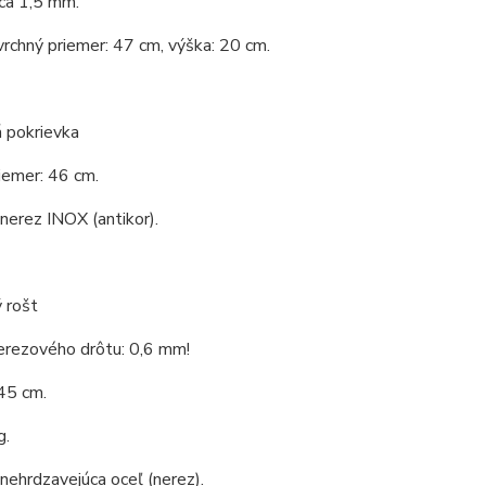
ca 1,5 mm.
vrchný priemer: 47 cm, výška: 20 cm.
 pokrievka
iemer: 46 cm.
 nerez INOX (antikor).
 rošt
erezového drôtu: 0,6 mm!
45 cm.
g.
 nehrdzavejúca oceľ (nerez).