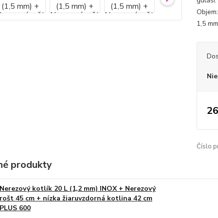
guláši
Objem:
1,5 mm.
Dos
Nie
26
Číslo p
é produkty
Nerezový kotlík 20 L (1,2 mm) INOX + Nerezový
rošt 45 cm + nízka žiaruvzdorná kotlina 42 cm
PLUS 600