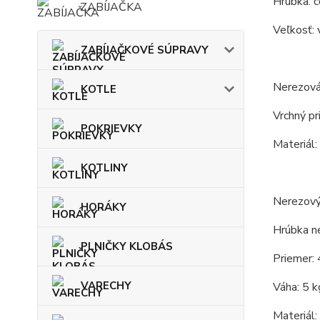
Hrúbka: c
ZABÍJAČKA
Veľkosť: 
ZABÍJAČKOVÉ SÚPRAVY
Nerezová
KOTLE
Vrchný pr
POKRIEVKY
Materiál:
KOTLINY
Nerezový
HORÁKY
Hrúbka n
PLNIČKY KLOBÁS
Priemer: 
VARECHY
Váha: 5 k
Materiál: