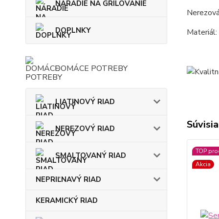
NÁRADIE NA GRILOVANIE
Nerezová
DOPLNKY
Materiál:
DOMÁCE POTREBY
LIATINOVÝ RIAD
Súvisia
NEREZOVÝ RIAD
TOP pro
SMALTOVANÝ RIAD
Akcia
NEPRIĽNAVÝ RIAD
KERAMICKÝ RIAD