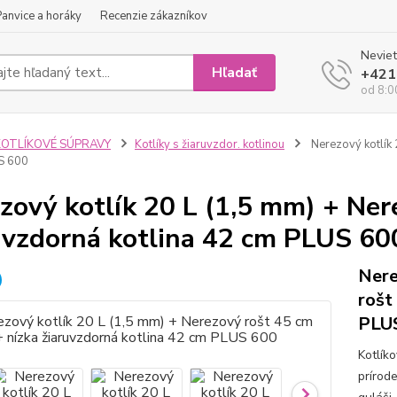
Panvice a horáky
Recenzie zákazníkov
Neviet
Hľadať
+421
od 8:0
KOTLÍKOVÉ SÚPRAVY
Kotlíky s žiaruvzdor. kotlinou
Nerezový kotlík 
S 600
zový kotlík 20 L (1,5 mm) + Ner
uvzdorná kotlina 42 cm PLUS 60
Nere
rošt
PLUS
Kotlík
prírod