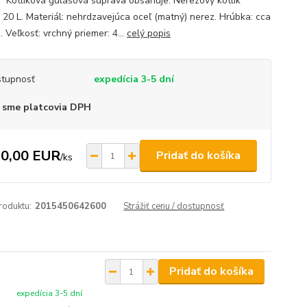
. Kotlíková gulášová súprava obsahuje: Nerezový kotlík
 20 L. Materiál: nehrdzavejúca oceľ (matný) nerez. Hrúbka: cca
 Veľkosť: vrchný priemer: 4...
celý popis
tupnosť
expedícia 3-5 dní
 sme platcovia DPH
0,00 EUR
Pridať do košíka
/
ks
roduktu:
2015450642600
Strážiť cenu / dostupnosť
Pridať do košíka
expedícia 3-5 dní