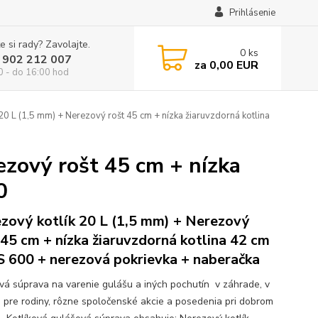
Prihlásenie
e si rady? Zavolajte.
0
ks
 902 212 007
za
0,00 EUR
0 - do 16:00 hod
20 L (1,5 mm) + Nerezový rošt 45 cm + nízka žiaruvzdorná kotlina
ezový rošt 45 cm + nízka
0
zový kotlík 20 L (1,5 mm) + Nerezový
 45 cm + nízka žiaruvzdorná kotlina 42 cm
 600 + nerezová pokrievka + naberačka
ová súprava na varenie gulášu a iných pochutín v záhrade, v
e pre rodiny, rôzne spoločenské akcie a posedenia pri dobrom