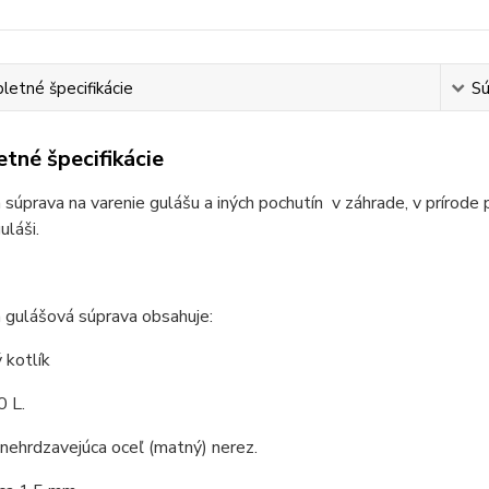
etné špecifikácie
Sú
tné špecifikácie
 súprava na varenie gulášu a iných pochutín v záhrade, v prírode 
láši.
 gulášová súprava obsahuje:
 kotlík
0 L.
 nehrdzavejúca oceľ (matný) nerez.