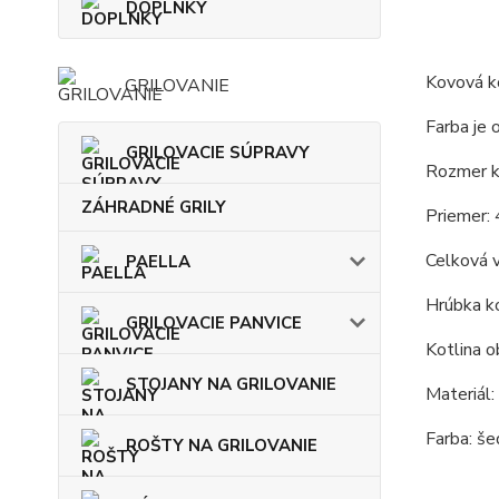
DOPLNKY
Kovová ko
GRILOVANIE
Farba je 
GRILOVACIE SÚPRAVY
Rozmer ko
ZÁHRADNÉ GRILY
Priemer: 
Celková 
PAELLA
Hrúbka ko
GRILOVACIE PANVICE
Kotlina o
STOJANY NA GRILOVANIE
Materiál:
Farba: še
ROŠTY NA GRILOVANIE