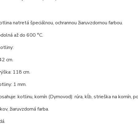
tlina natretá špeciálnou, ochrannou žiaruvzdornou farbou.
odolná až do 600 °C.
tliny:
42 cm.
výška: 118 cm.
tliny: 1 mm.
bsahuje: kotlinu, komín (Dymovod): rúra, kĺb, strieška na komín, po
 kov, žiaruvzdorná farba.
dá.