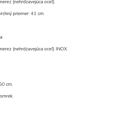
 nerez (nehrdzavejúca oceľ).
vrchný priemer: 41 cm.
a
 nerez (nehrdzavejúca oceľ) INOX.
50 cm.
 smrek.