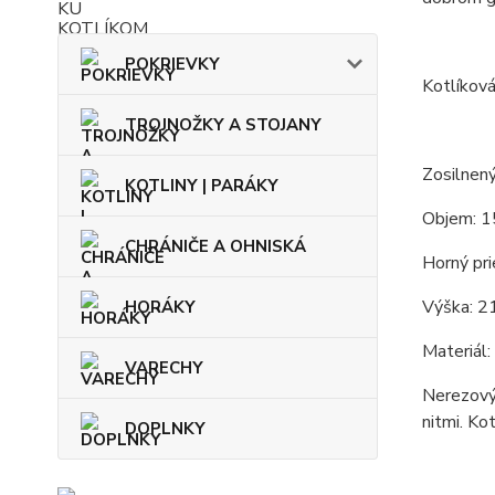
POKRIEVKY
Kotlíková
TROJNOŽKY A STOJANY
Zosilnený
KOTLINY | PARÁKY
Objem: 1
CHRÁNIČE A OHNISKÁ
Horný pri
Výška: 2
HORÁKY
Materiál:
VARECHY
Nerezový 
nitmi. Ko
DOPLNKY