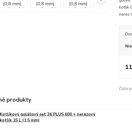
guláši
kotlík 
nerez I
Dos
Nie
11
Číslo p
é produkty
Kotlíkový gulášový set 36 PLUS 600 + nerezový
kotlík 15 L (1,5 mm)