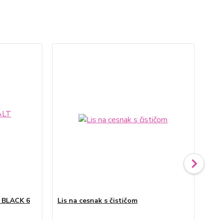
T BLACK 6
Lis na cesnak s čističom
Sit