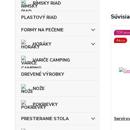
RÍMSKY RIAD
Súvisia
PLASTOVÝ RIAD
FORMY NA PEČENIE
TOP pro
Akcia
HORÁKY
VARIČE CAMPING
DREVENÉ VÝROBKY
NOŽE
POKRIEVKY
PRESTIERANIE STOLA
Servíro