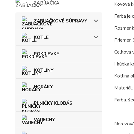
ZABÍJAČKA
Kovová ko
Farba je 
ZABÍJAČKOVÉ SÚPRAVY
Rozmer ko
KOTLE
Priemer: 
Celková 
POKRIEVKY
Hrúbka ko
KOTLINY
Kotlina o
HORÁKY
Materiál:
Farba: še
PLNIČKY KLOBÁS
VARECHY
Nerezová