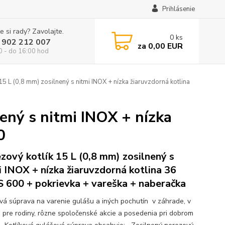
Prihlásenie
e si rady? Zavolajte.
0
ks
 902 212 007
za
0,00 EUR
0 - do 16:00 hod
15 L (0,8 mm) zosilnený s nitmi INOX + nízka žiaruvzdorná kotlina
ený s nitmi INOX + nízka
0
zový kotlík 15 L (0,8 mm) zosilnený s
i INOX + nízka žiaruvzdorná kotlina 36
 600 + pokrievka + vareška + naberačka
ová súprava na varenie gulášu a iných pochutín v záhrade, v
e pre rodiny, rôzne spoločenské akcie a posedenia pri dobrom