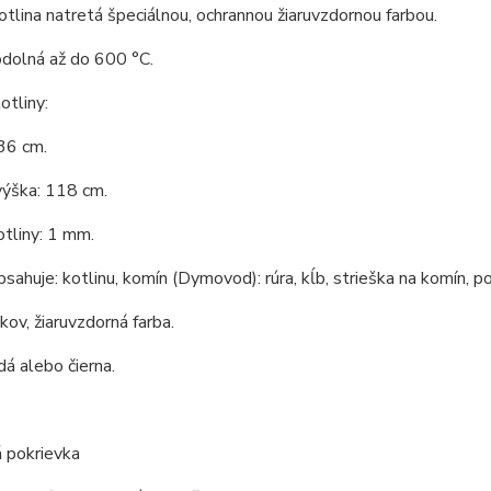
tlina natretá špeciálnou, ochrannou žiaruvzdornou farbou.
odolná až do 600 °C.
tliny:
36 cm.
výška: 118 cm.
tliny: 1 mm.
bsahuje: kotlinu, komín (Dymovod): rúra, kĺb, strieška na komín, po
 kov, žiaruvzdorná farba.
dá alebo čierna.
 pokrievka