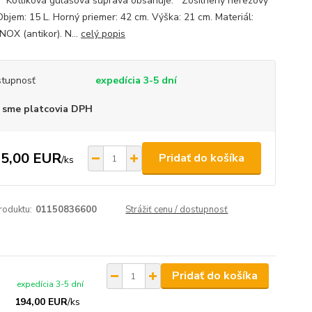
. Kotlíková gulášová súprava obsahuje: Zosilnený nerezový
Objem: 15 L. Horný priemer: 42 cm. Výška: 21 cm. Materiál:
NOX (antikor). N...
celý popis
tupnosť
expedícia 3-5 dní
 sme platcovia DPH
5,00 EUR
Pridať do košíka
/
ks
roduktu:
01150836600
Strážiť cenu / dostupnosť
Pridať do košíka
expedícia 3-5 dní
194,00 EUR
/
ks