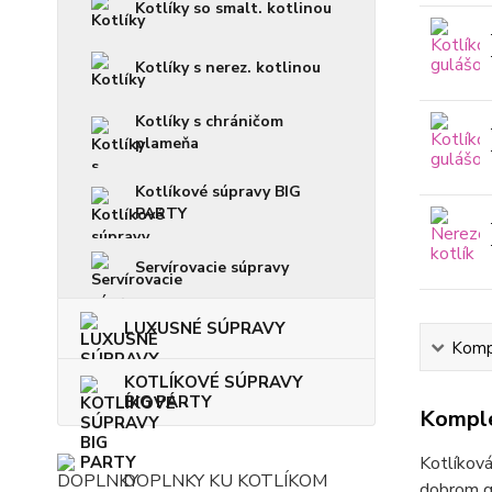
Kotlíky so smalt. kotlinou
Kotlíky s nerez. kotlinou
Kotlíky s chráničom
plameňa
Kotlíkové súpravy BIG
PARTY
Servírovacie súpravy
LUXUSNÉ SÚPRAVY
Kompl
KOTLÍKOVÉ SÚPRAVY
BIG PARTY
Komple
Kotlíková
DOPLNKY KU KOTLÍKOM
dobrom gu