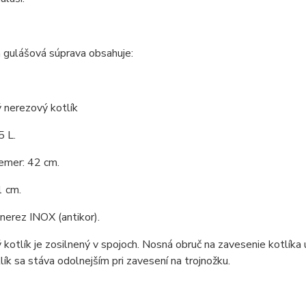
 gulášová súprava obsahuje:
 nerezový kotlík
5 L.
emer: 42 cm.
1 cm.
 nerez INOX (antikor).
kotlík je zosilnený v spojoch. Nosná obruč na zavesenie kotlíka 
tlík sa stáva odolnejším pri zavesení na trojnožku.