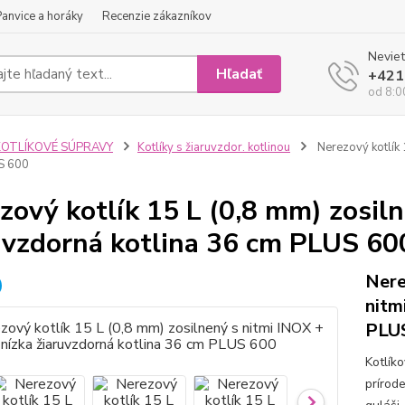
Panvice a horáky
Recenzie zákazníkov
Neviet
Hľadať
+421
od 8:0
KOTLÍKOVÉ SÚPRAVY
Kotlíky s žiaruvzdor. kotlinou
Nerezový kotlík 
S 600
zový kotlík 15 L (0,8 mm) zosiln
uvzdorná kotlina 36 cm PLUS 60
Nere
nitm
PLUS
Kotlík
prírod