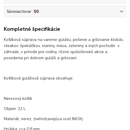
Súvisiaci tovar
50
Kompletné špecifikácie
Kotlíková súprava na varenie gulášu, pečenie a grilovanie klobás,
steakov, špekáčikov, slaniny, mäsa, zeleniny a iných pochutín v
záhrade, v prírode pre rodiny, rôzne spoločenské akcie a
posedenia pri dobrom guláši a grilovaní.
Kotlíková gulášová súprava obsahuje:
Nerezový kotlík
Objem: 22 L.
Materiál: nerez, (nehrdzavejúca oceľ INOX).
Hrúbka: cca 0,8 mm.