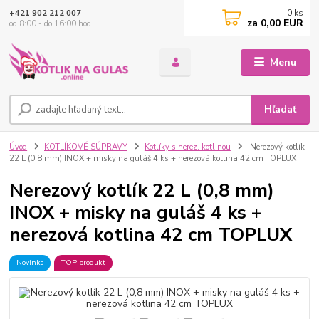
0
ks
+421 902 212 007
za
0,00 EUR
od 8:00 - do 16:00 hod
Menu
Hľadať
Úvod
KOTLÍKOVÉ SÚPRAVY
Kotlíky s nerez. kotlinou
Nerezový kotlík
22 L (0,8 mm) INOX + misky na guláš 4 ks + nerezová kotlina 42 cm TOPLUX
Nerezový kotlík 22 L (0,8 mm)
INOX + misky na guláš 4 ks +
nerezová kotlina 42 cm TOPLUX
Novinka
TOP produkt