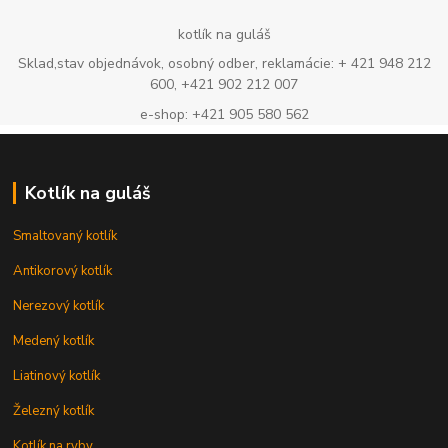
kotlík na guláš
Sklad,stav objednávok, osobný odber, reklamácie: + 421 948 212
600, +421 902 212 007
e-shop: +421 905 580 562
Kotlík na guláš
Smaltovaný kotlík
Antikorový kotlík
Nerezový kotlík
Medený kotlík
Liatinový kotlík
Železný kotlík
Kotlík na ryby