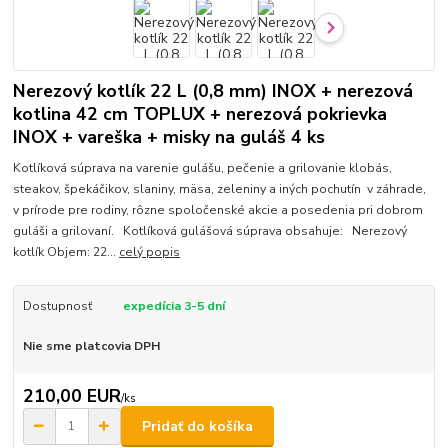
Nerezový kotlík 22 L (0,8 mm) INOX + nerezová
kotlina 42 cm TOPLUX + nerezová pokrievka
INOX + vareška + misky na guláš 4 ks
Kotlíková súprava na varenie gulášu, pečenie a grilovanie klobás,
steakov, špekáčikov, slaniny, mäsa, zeleniny a iných pochutín v záhrade,
v prírode pre rodiny, rôzne spoločenské akcie a posedenia pri dobrom
guláši a grilovaní. Kotlíková gulášová súprava obsahuje: Nerezový
kotlík Objem: 22...
celý popis
Dostupnosť
expedícia 3-5 dní
Nie sme platcovia DPH
210,00 EUR
/
ks
Pridať do košíka