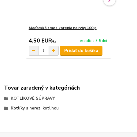
Maďarská zmes korenia na ryby 100 g
Maďarská zm
4,50 EUR
4,50 EU
expedícia 3-5 dní
/
ks
Pridať do košíka
Tovar zaradený v kategóriách
KOTLÍKOVÉ SÚPRAVY
Kotlíky s nerez. kotlinou