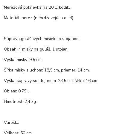
Nerezová pokrievka na 20 L. kotlík.
Materiál: nerez (nehrdzavejúca oceľ).
Súprava gulášových misiek so stojanom
Obsah: 4 misky na guláš, 1 stojan.
Výška misky: 9,5 cm.
Šírka misky s uchom: 18,5 cm, priemer: 14 cm.
Výška súpravy so stojanom: 23,5 cm, šírka: 16 cm.
Objem: 0,75 l.
Hmotnosť: 2,4 kg.
Vareška
Veľkosť: 50 cm.