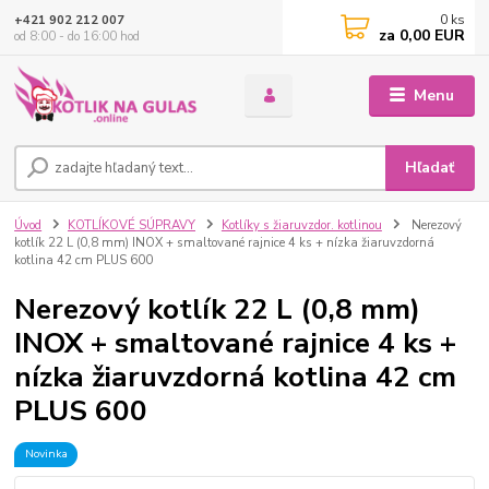
0
ks
+421 902 212 007
za
0,00 EUR
od 8:00 - do 16:00 hod
Menu
Hľadať
Úvod
KOTLÍKOVÉ SÚPRAVY
Kotlíky s žiaruvzdor. kotlinou
Nerezový
kotlík 22 L (0,8 mm) INOX + smaltované rajnice 4 ks + nízka žiaruvzdorná
kotlina 42 cm PLUS 600
Nerezový kotlík 22 L (0,8 mm)
INOX + smaltované rajnice 4 ks +
nízka žiaruvzdorná kotlina 42 cm
PLUS 600
Novinka