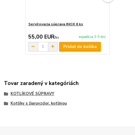
Servírovacia súprava INOX 6 ks
Servírovaci
55,00 EUR
59,90 E
expedícia 3-5 dní
/
ks
Pridať do košíka
Tovar zaradený v kategóriách
KOTLÍKOVÉ SÚPRAVY
Kotlíky s žiaruvzdor. kotlinou