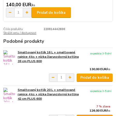
140,00 EUR
/
ks
Pridať do košíka
Číslo produktu:
220814442600
Strážiť cenu / dostupnosť
Podobné produkty
Smaltovaný kotlík 16 L + smaltované
expedícia 3-5 dní
rajnice 4 ks + nízka žiaruvzdorná kotlina
39 cm PLUS 600
130,00 EUR
/
ks
Pridať do košíka
Smaltovaný kotlík 20 L + smaltované
expedícia 3-5 dní
rajnice 4 ks + nízka žiaruvzdorná kotlina
42 cm PLUS 600
7 % zľava
126,00 EUR
/
ks