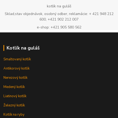
kotlík na guláš
Sklad,stav objednávok, osobný odber, reklamácie: + 421 948 212
600, +421 902 212 007
e-shop: +421 905 580 562
Kotlík na guláš
Smaltovaný kotlík
Antikorový kotlík
Nerezový kotlík
Medený kotlík
Liatinový kotlík
Železný kotlík
Kotlík na ryby