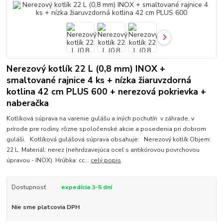
Nerezový kotlík 22 L (0,8 mm) INOX +
smaltované rajnice 4 ks + nízka žiaruvzdorná
kotlina 42 cm PLUS 600 + nerezová pokrievka +
naberačka
Kotlíková súprava na varenie gulášu a iných pochutín v záhrade, v
prírode pre rodiny, rôzne spoločenské akcie a posedenia pri dobrom
guláši. Kotlíková gulášová súprava obsahuje: Nerezový kotlík Objem:
22 L. Materiál: nerez (nehrdzavejúca oceľ s antikórovou povrchovou
úpravou - INOX). Hrúbka: cc...
celý popis
Dostupnosť
expedícia 3-5 dní
Nie sme platcovia DPH