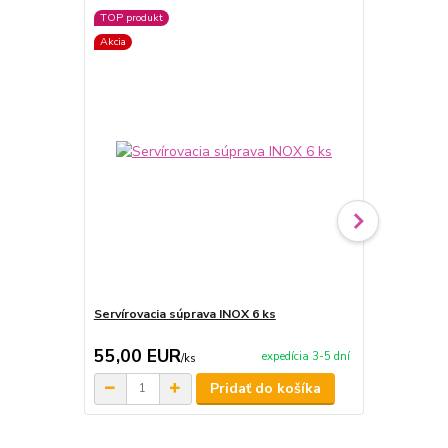
TOP produkt
Akcia
Akcia
Servírovacia súprava INOX 6 ks
Servírovaci
55,00 EUR
59,90 E
expedícia 3-5 dní
/
ks
Pridať do košíka