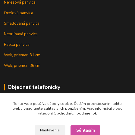
Nerezová panvica
Oceľová panvica
Smaltovaná panvica
Nepriľnavá panvica
Paella panvica
Wok, priemer: 31 cm
Wok, priemer: 36 cm
Objednať telefonicky
Tento web používa súbory cookie. Ďalším prechádzaním tohto
+421 902 212 007
webu vyjadrujete súhlas s ich používaním. Viac informácií v pod
kategórií Obchodných podmienok.
Súhlasím
Nastavenia