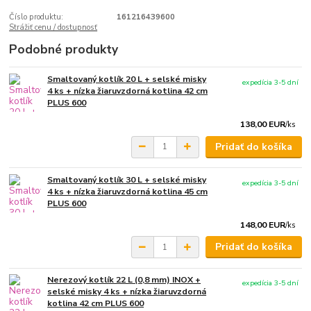
Číslo produktu:
161216439600
Strážiť cenu / dostupnosť
Podobné produkty
Smaltovaný kotlík 20 L + selské misky
expedícia 3-5 dní
4 ks + nízka žiaruvzdorná kotlina 42 cm
PLUS 600
138,00 EUR
/
ks
Pridať do košíka
Smaltovaný kotlík 30 L + selské misky
expedícia 3-5 dní
4 ks + nízka žiaruvzdorná kotlina 45 cm
PLUS 600
148,00 EUR
/
ks
Pridať do košíka
Nerezový kotlík 22 L (0,8 mm) INOX +
expedícia 3-5 dní
selské misky 4 ks + nízka žiaruvzdorná
kotlina 42 cm PLUS 600