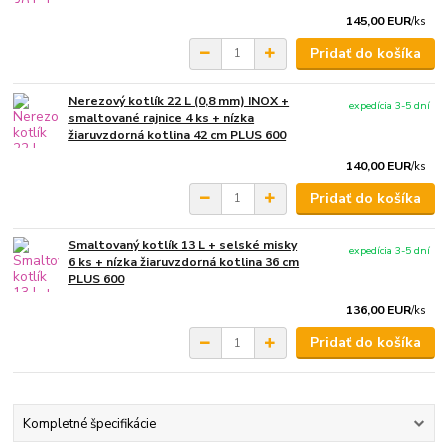
145,00 EUR
/
ks
Pridať do košíka
Nerezový kotlík 22 L (0,8 mm) INOX +
expedícia 3-5 dní
smaltované rajnice 4 ks + nízka
žiaruvzdorná kotlina 42 cm PLUS 600
140,00 EUR
/
ks
Pridať do košíka
Smaltovaný kotlík 13 L + selské misky
expedícia 3-5 dní
6 ks + nízka žiaruvzdorná kotlina 36 cm
PLUS 600
136,00 EUR
/
ks
Pridať do košíka
Kompletné špecifikácie