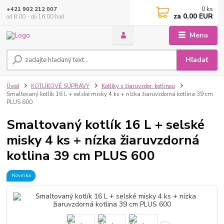
0
ks
+421 902 212 007
za
0,00 EUR
od 8:00 - do 16:00 hod
Menu
Hľadať
Úvod
KOTLÍKOVÉ SÚPRAVY
Kotlíky s žiaruvzdor. kotlinou
Smaltovaný kotlík 16 L + selské misky 4 ks + nízka žiaruvzdorná kotlina 39 cm
PLUS 600
Smaltovaný kotlík 16 L + selské
misky 4 ks + nízka žiaruvzdorná
kotlina 39 cm PLUS 600
Novinka