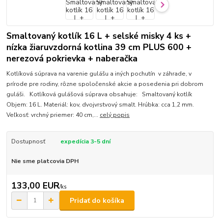
Smaltovaný kotlík 16 L + selské misky 4 ks +
nízka žiaruvzdorná kotlina 39 cm PLUS 600 +
nerezová pokrievka + naberačka
Kotlíková súprava na varenie gulášu a iných pochutín v záhrade, v
prírode pre rodiny, rôzne spoločenské akcie a posedenia pri dobrom
guláši. Kotlíková gulášová súprava obsahuje: Smaltovaný kotlík
Objem: 16 L. Materiál: kov, dvojvrstvový smalt. Hrúbka: cca 1,2 mm.
Veľkosť: vrchný priemer: 40 cm,...
celý popis
Dostupnosť
expedícia 3-5 dní
Nie sme platcovia DPH
133,00 EUR
/
ks
Pridať do košíka