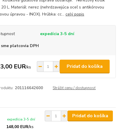
. Kotlíková gulášová súprava obsahuje: Nerezový kotlík
 20 L. Materiál: nerez (nehrdzavejúca oceľ s antikórovou
ovou úpravou - INOX). Hrúbka: cc...
celý popis
tupnosť
expedícia 3-5 dní
 sme platcovia DPH
3,00 EUR
Pridať do košíka
/
ks
roduktu:
201116642600
Strážiť cenu / dostupnosť
Pridať do košíka
expedícia 3-5 dní
148,00 EUR
/
ks