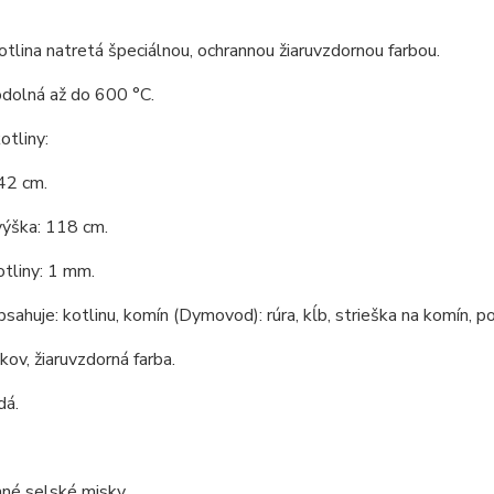
tlina natretá špeciálnou, ochrannou žiaruvzdornou farbou.
odolná až do 600 °C.
tliny:
42 cm.
výška: 118 cm.
tliny: 1 mm.
bsahuje: kotlinu, komín (Dymovod): rúra, kĺb, strieška na komín, po
 kov, žiaruvzdorná farba.
dá.
né selské misky.