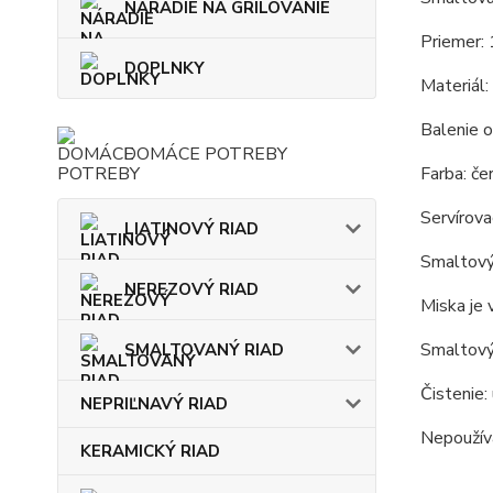
NÁRADIE NA GRILOVANIE
Priemer: 
DOPLNKY
Materiál:
Balenie o
DOMÁCE POTREBY
Farba: čer
Servírova
LIATINOVÝ RIAD
Smaltový 
NEREZOVÝ RIAD
Miska je 
Smaltový
SMALTOVANÝ RIAD
Čistenie:
NEPRIĽNAVÝ RIAD
Nepoužíva
KERAMICKÝ RIAD