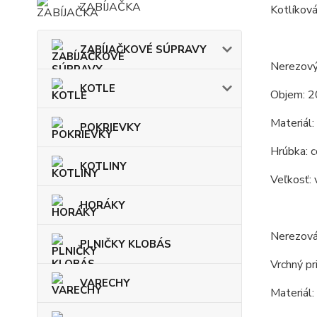
ZABÍJAČKA
Kotlíková
ZABÍJAČKOVÉ SÚPRAVY
Nerezový
KOTLE
Objem: 2
Materiál:
POKRIEVKY
Hrúbka: c
KOTLINY
Veľkosť: 
HORÁKY
Nerezová
PLNIČKY KLOBÁS
Vrchný pr
VARECHY
Materiál: