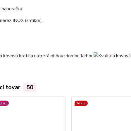
 naberačka.
 nerez INOX (antikor).
ci tovar
50
dukt
Akcia