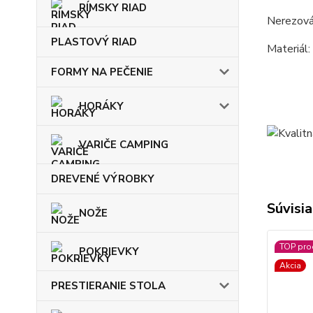
RÍMSKY RIAD
Nerezová
PLASTOVÝ RIAD
Materiál:
FORMY NA PEČENIE
HORÁKY
VARIČE CAMPING
DREVENÉ VÝROBKY
Súvisia
NOŽE
TOP pro
POKRIEVKY
Akcia
PRESTIERANIE STOLA