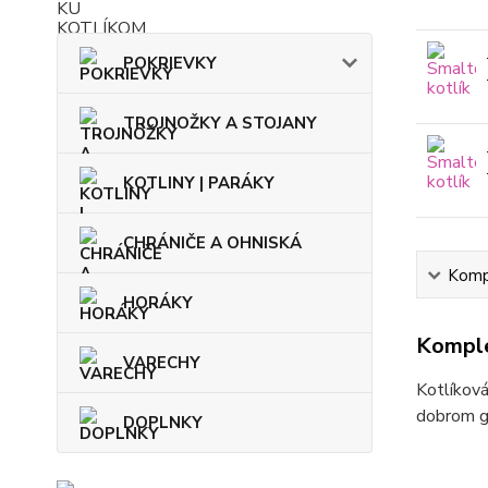
POKRIEVKY
TROJNOŽKY A STOJANY
KOTLINY | PARÁKY
CHRÁNIČE A OHNISKÁ
Kompl
HORÁKY
Komple
VARECHY
Kotlíková
dobrom gu
DOPLNKY