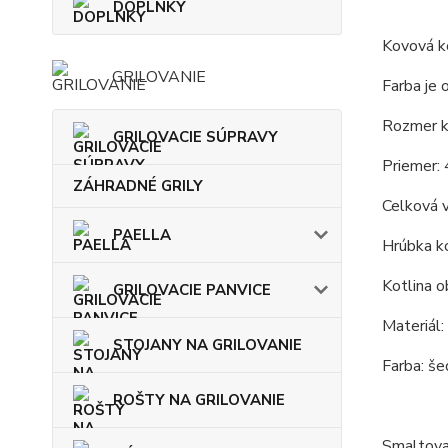
DOPLNKY
Kovová ko
GRILOVANIE
Farba je 
Rozmer ko
GRILOVACIE SÚPRAVY
Priemer: 
ZÁHRADNÉ GRILY
Celková 
PAELLA
Hrúbka ko
Kotlina o
GRILOVACIE PANVICE
Materiál:
STOJANY NA GRILOVANIE
Farba: še
ROŠTY NA GRILOVANIE
Smaltova