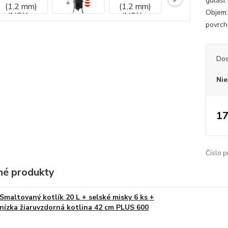
guláši
Objem:
povrch
Dos
Nie
17
Číslo p
é produkty
Smaltovaný kotlík 20 L + selské misky 6 ks +
nízka žiaruvzdorná kotlina 42 cm PLUS 600