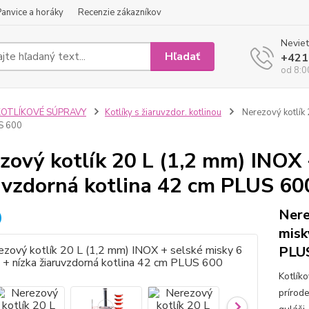
Panvice a horáky
Recenzie zákazníkov
Neviet
Hľadať
+421
od 8:0
KOTLÍKOVÉ SÚPRAVY
Kotlíky s žiaruvzdor. kotlinou
Nerezový kotlík 
S 600
zový kotlík 20 L (1,2 mm) INOX 
uvzdorná kotlina 42 cm PLUS 60
Nere
misk
PLUS
Kotlík
prírod