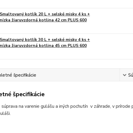
Smaltovaný kotlík 20 L + selské misky 4 ks +
nízka žiaruvzdorná kotlina 42 cm PLUS 600
Smaltovaný kotlík 30 L + selské misky 4 ks +
nízka žiaruvzdorná kotlina 45 cm PLUS 600
etné špecifikácie
Sú
tné špecifikácie
 súprava na varenie gulášu a iných pochutín v záhrade, v prírode 
láši.