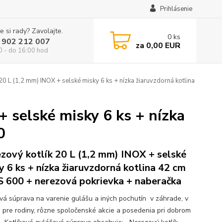
Prihlásenie
e si rady? Zavolajte.
0
ks
 902 212 007
za
0,00 EUR
0 - do 16:00 hod
20 L (1,2 mm) INOX + selské misky 6 ks + nízka žiaruvzdorná kotlina
+ selské misky 6 ks + nízka
0
zový kotlík 20 L (1,2 mm) INOX + selské
y 6 ks + nízka žiaruvzdorná kotlina 42 cm
 600 + nerezová pokrievka + naberačka
ová súprava na varenie gulášu a iných pochutín v záhrade, v
e pre rodiny, rôzne spoločenské akcie a posedenia pri dobrom