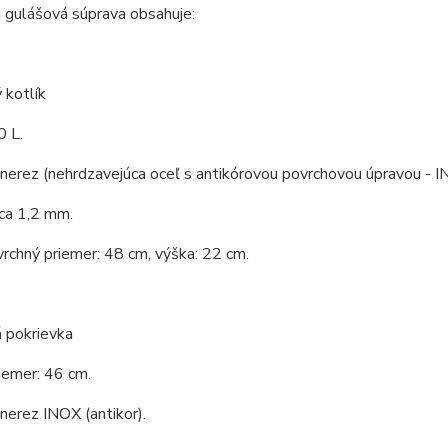
 gulášová súprava obsahuje:
 kotlík
0 L.
 nerez (nehrdzavejúca oceľ s antikórovou povrchovou úpravou - I
ca 1,2 mm.
vrchný priemer: 48 cm, výška: 22 cm.
 pokrievka
iemer: 46 cm.
 nerez INOX (antikor).