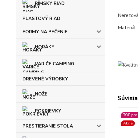
RÍMSKY RIAD
Nerezová
PLASTOVÝ RIAD
Materiál:
FORMY NA PEČENIE
HORÁKY
VARIČE CAMPING
DREVENÉ VÝROBKY
NOŽE
Súvisia
POKRIEVKY
TOP pro
Akcia
PRESTIERANIE STOLA