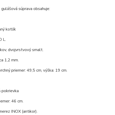
 gulášová súprava obsahuje:
ný kotlík
0 L.
 kov, dvojvrstvový smalt.
ca 1,2 mm.
vrchný priemer: 49,5 cm, výška: 19 cm.
 pokrievka
iemer: 46 cm.
 nerez INOX (antikor).