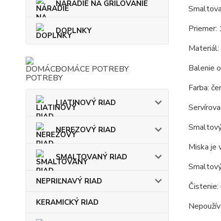
NÁRADIE NA GRILOVANIE
Smaltova
Priemer: 
DOPLNKY
Materiál:
Balenie o
DOMÁCE POTREBY
Farba: čer
LIATINOVÝ RIAD
Servírova
Smaltový 
NEREZOVÝ RIAD
Miska je 
SMALTOVANÝ RIAD
Smaltový
NEPRIĽNAVÝ RIAD
Čistenie:
KERAMICKÝ RIAD
Nepoužíva