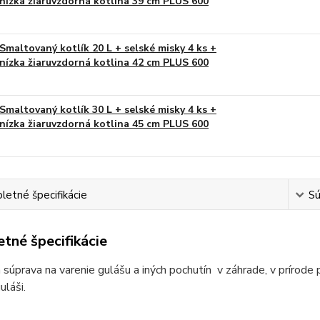
nízka žiaruvzdorná kotlina 39 cm PLUS 600
Smaltovaný kotlík 20 L + selské misky 4 ks +
nízka žiaruvzdorná kotlina 42 cm PLUS 600
Smaltovaný kotlík 30 L + selské misky 4 ks +
nízka žiaruvzdorná kotlina 45 cm PLUS 600
etné špecifikácie
Sú
tné špecifikácie
 súprava na varenie gulášu a iných pochutín v záhrade, v prírode 
láši.