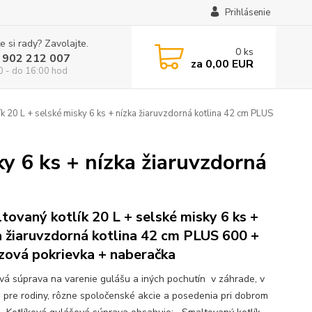
Prihlásenie
e si rady? Zavolajte.
0
ks
 902 212 007
za
0,00 EUR
0 - do 16:00 hod
k 20 L + selské misky 6 ks + nízka žiaruvzdorná kotlina 42 cm PLUS
y 6 ks + nízka žiaruvzdorná
tovaný kotlík 20 L + selské misky 6 ks +
a žiaruvzdorná kotlina 42 cm PLUS 600 +
zová pokrievka + naberačka
ová súprava na varenie gulášu a iných pochutín v záhrade, v
e pre rodiny, rôzne spoločenské akcie a posedenia pri dobrom