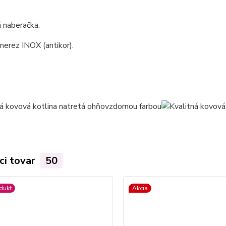
 naberačka.
 nerez INOX (antikor).
ci tovar
50
dukt
Akcia