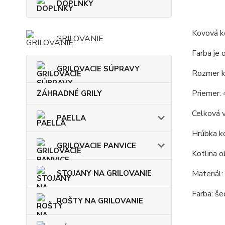
DOPLNKY
Kovová ko
GRILOVANIE
Farba je 
GRILOVACIE SÚPRAVY
Rozmer ko
Priemer: 
ZÁHRADNÉ GRILY
Celková 
PAELLA
Hrúbka ko
GRILOVACIE PANVICE
Kotlina o
STOJANY NA GRILOVANIE
Materiál:
Farba: še
ROŠTY NA GRILOVANIE