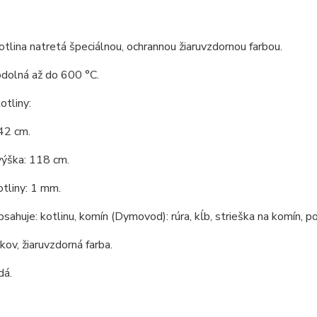
tlina natretá špeciálnou, ochrannou žiaruvzdornou farbou.
odolná až do 600 °C.
tliny:
42 cm.
výška: 118 cm.
tliny: 1 mm.
bsahuje: kotlinu, komín (Dymovod): rúra, kĺb, strieška na komín, po
 kov, žiaruvzdorná farba.
dá.