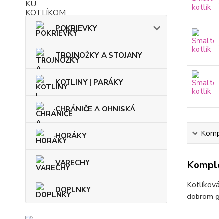
POKRIEVKY
TROJNOŽKY A STOJANY
KOTLINY | PARÁKY
CHRÁNIČE A OHNISKÁ
Kompl
HORÁKY
VARECHY
Komple
Kotlíková
DOPLNKY
dobrom gu