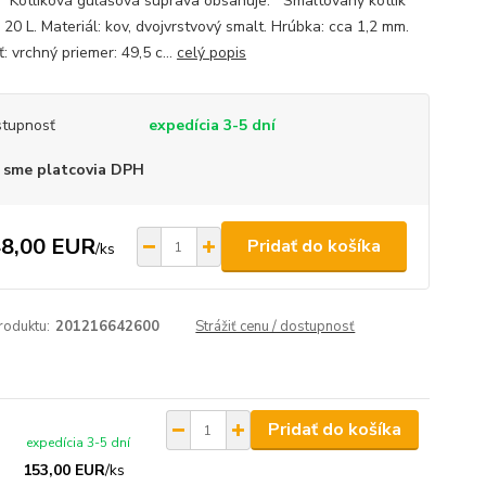
. Kotlíková gulášová súprava obsahuje: Smaltovaný kotlík
20 L. Materiál: kov, dvojvrstvový smalt. Hrúbka: cca 1,2 mm.
: vrchný priemer: 49,5 c...
celý popis
tupnosť
expedícia 3-5 dní
 sme platcovia DPH
8,00 EUR
Pridať do košíka
/
ks
roduktu:
201216642600
Strážiť cenu / dostupnosť
Pridať do košíka
expedícia 3-5 dní
153,00 EUR
/
ks