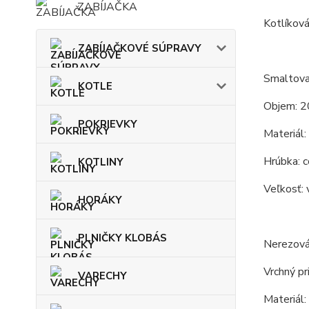
ZABÍJAČKA
Kotlíková
ZABÍJAČKOVÉ SÚPRAVY
Smaltova
KOTLE
Objem: 2
POKRIEVKY
Materiál:
Hrúbka: c
KOTLINY
Veľkosť: 
HORÁKY
PLNIČKY KLOBÁS
Nerezová
Vrchný pr
VARECHY
Materiál: