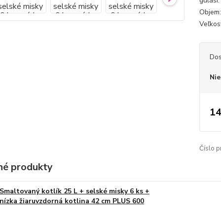
guláši
Objem: 
Veľkosť
Dos
Nie
14
Číslo p
é produkty
Smaltovaný kotlík 25 L + selské misky 6 ks +
nízka žiaruvzdorná kotlina 42 cm PLUS 600