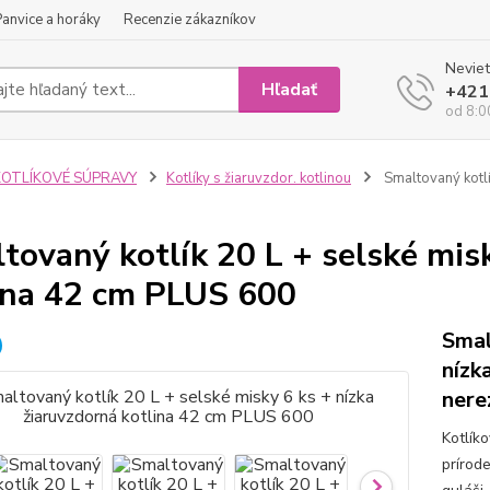
Panvice a horáky
Recenzie zákazníkov
Neviet
Hľadať
+421
od 8:0
KOTLÍKOVÉ SÚPRAVY
Kotlíky s žiaruvzdor. kotlinou
Smaltovaný kotlí
tovaný kotlík 20 L + selské misk
ina 42 cm PLUS 600
Smal
nízk
nere
Kotlík
prírod