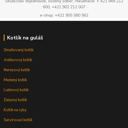
Sklad,stav objednávok, osobný odber, reklamácie: + 421 948 212
600, +421 902 212 007
e-shop: +421 905 580 562
Kotlík na guláš
Smaltovaný kotlík
Antikorový kotlík
Nerezový kotlík
Medený kotlík
Liatinový kotlík
Železný kotlík
Kotlík na ryby
Servírovací kotlík