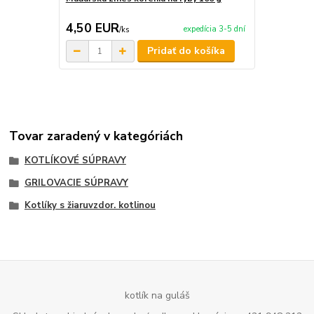
4,50 EUR
4,50 EU
expedícia 3-5 dní
/
ks
Pridať do košíka
Tovar zaradený v kategóriách
KOTLÍKOVÉ SÚPRAVY
GRILOVACIE SÚPRAVY
Kotlíky s žiaruvzdor. kotlinou
kotlík na guláš