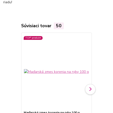
riadu!
Súvisiaci tovar
50
TOP produkt
TOP produkt
Maďarská zmes korenia na ryby 100 g
Maďarská zm