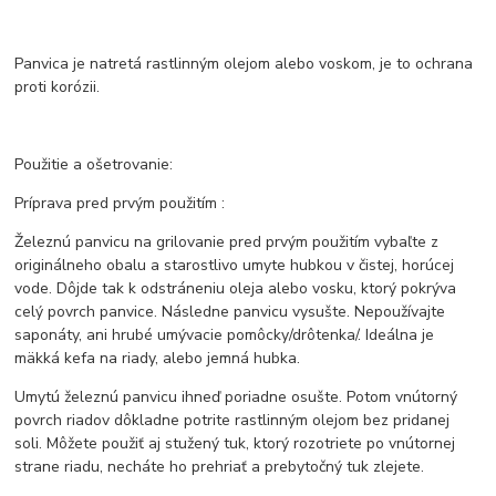
Panvica je natretá rastlinným olejom alebo voskom, je to ochrana
proti korózii.
Použitie a ošetrovanie:
Príprava pred prvým použitím :
Železnú panvicu na grilovanie pred prvým použitím vybaľte z
originálneho obalu a starostlivo umyte hubkou v čistej, horúcej
vode. Dôjde tak k odstráneniu oleja alebo vosku, ktorý pokrýva
celý povrch panvice. Následne panvicu vysušte. Nepoužívajte
saponáty, ani hrubé umývacie pomôcky/drôtenka/. Ideálna je
mäkká kefa na riady, alebo jemná hubka.
Umytú železnú panvicu ihneď poriadne osušte. Potom vnútorný
povrch riadov dôkladne potrite rastlinným olejom bez pridanej
soli. Môžete použiť aj stužený tuk, ktorý rozotriete po vnútornej
strane riadu, necháte ho prehriať a prebytočný tuk zlejete.