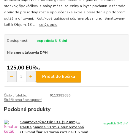
steakov, špekáčikov, slaniny, mäsa, zeleniny a iných pochutín v záhrade,
v prírode pre rodiny, rôzne spoločenské akcie a posedenia pri dobrom
guláši a grilovaní. Kotlíková gulášová súprava obsahuje: Smaltovaný
kotlík Objem: 13 L....
celý popis
Dostupnosť
expedícia 3-5 dní
Nie sme platcovia DPH
125,00 EUR
/
ks
Pridať do košíka
Číslo produktu:
0113383650
Strážiť cenu / dostupnosť
Podobné produkty
Smaltovaný kotlík 13 L (1,2 mm) +
expedícia 3-5 dní
Paella panvica 38 cm + hrubostenná
(1,5 mm) žiaruvzdorná kotlina (1,5 mm)