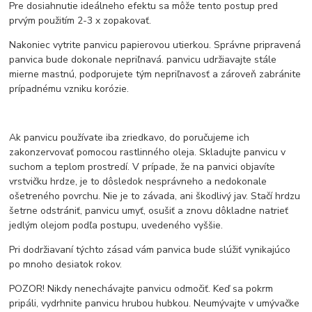
Pre dosiahnutie ideálneho efektu sa môže tento postup pred
prvým použitím 2-3 x zopakovať.
Nakoniec vytrite panvicu papierovou utierkou. Správne pripravená
panvica bude dokonale nepriľnavá. panvicu udržiavajte stále
mierne mastnú, podporujete tým nepriľnavosť a zároveň zabránite
prípadnému vzniku korózie.
Ak panvicu používate iba zriedkavo, do poručujeme ich
zakonzervovať pomocou rastlinného oleja. Skladujte panvicu v
suchom a teplom prostredí. V prípade, že na panvici objavíte
vrstvičku hrdze, je to dôsledok nesprávneho a nedokonale
ošetreného povrchu. Nie je to závada, ani škodlivý jav. Stačí hrdzu
šetrne odstrániť, panvicu umyť, osušiť a znovu dôkladne natrieť
jedlým olejom podľa postupu, uvedeného vyššie.
Pri dodržiavaní týchto zásad vám panvica bude slúžiť vynikajúco
po mnoho desiatok rokov.
POZOR! Nikdy nenechávajte panvicu odmočiť. Keď sa pokrm
pripáli, vydrhnite panvicu hrubou hubkou. Neumývajte v umývačke