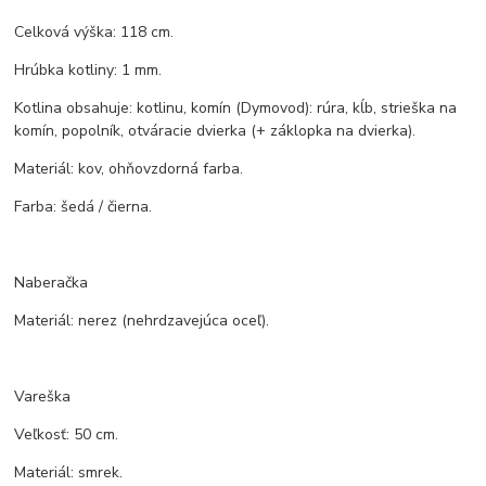
Celková výška: 118 cm.
Hrúbka kotliny: 1 mm.
Kotlina obsahuje: kotlinu, komín (Dymovod): rúra, kĺb, strieška na
komín, popolník, otváracie dvierka (+ záklopka na dvierka).
Materiál: kov, ohňovzdorná farba.
Farba: šedá / čierna.
Naberačka
Materiál: nerez (nehrdzavejúca oceľ).
Vareška
Veľkosť: 50 cm.
Materiál: smrek.