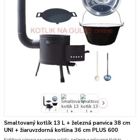
Smaltovaný kotlík 13 L + železná panvica 38 cm
UNI + žiaruvzdorná kotlina 36 cm PLUS 600
Kotlíková súprava na varenie gulášu, pečenie a grilovanie klobás,