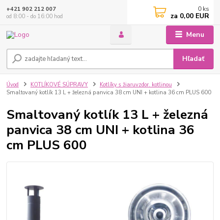
0
ks
+421 902 212 007
za
0,00 EUR
od 8:00 - do 16:00 hod
Menu
Hľadať
Úvod
KOTLÍKOVÉ SÚPRAVY
Kotlíky s žiaruvzdor. kotlinou
Smaltovaný kotlík 13 L + železná panvica 38 cm UNI + kotlina 36 cm PLUS 600
Smaltovaný kotlík 13 L + železná
panvica 38 cm UNI + kotlina 36
cm PLUS 600