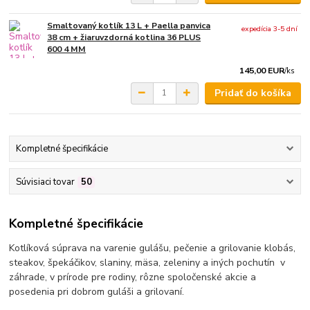
Smaltovaný kotlík 13 L + Paella panvica
expedícia 3-5 dní
38 cm + žiaruvzdorná kotlina 36 PLUS
600 4 MM
145,00 EUR
/
ks
Pridať do košíka
Kompletné špecifikácie
Súvisiaci tovar
50
Kompletné špecifikácie
Kotlíková súprava na varenie gulášu, pečenie a grilovanie klobás,
steakov, špekáčikov, slaniny, mäsa, zeleniny a iných pochutín v
záhrade, v prírode pre rodiny, rôzne spoločenské akcie a
posedenia pri dobrom guláši a grilovaní.