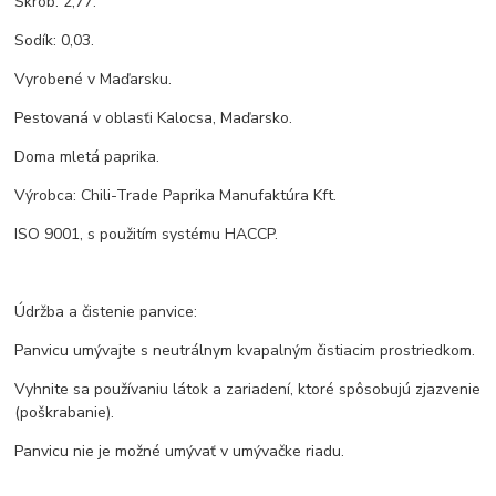
Škrob: 2,77.
Sodík: 0,03.
Vyrobené v Maďarsku.
Pestovaná v oblasťi Kalocsa, Maďarsko.
Doma mletá paprika.
Výrobca: Chili-Trade Paprika Manufaktúra Kft.
ISO 9001, s použitím systému HACCP.
Údržba a čistenie panvice:
Panvicu umývajte s neutrálnym kvapalným čistiacim prostriedkom.
Vyhnite sa používaniu látok a zariadení, ktoré spôsobujú zjazvenie
(poškrabanie).
Panvicu nie je možné umývať v umývačke riadu.