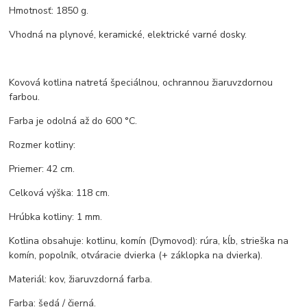
Hmotnosť: 1850 g.
Vhodná na plynové, keramické, elektrické varné dosky.
Kovová kotlina natretá špeciálnou, ochrannou žiaruvzdornou
farbou.
Farba je odolná až do 600 °C.
Rozmer kotliny:
Priemer: 42 cm.
Celková výška: 118 cm.
Hrúbka kotliny: 1 mm.
Kotlina obsahuje: kotlinu, komín (Dymovod): rúra, kĺb, strieška na
komín, popolník, otváracie dvierka (+ záklopka na dvierka).
Materiál: kov, žiaruvzdorná farba.
Farba: šedá / čierná.