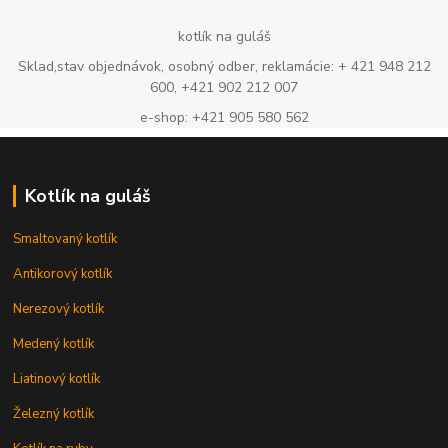
kotlík na guláš
Sklad,stav objednávok, osobný odber, reklamácie: + 421 948 212
600, +421 902 212 007
e-shop: +421 905 580 562
Kotlík na guláš
Smaltovaný kotlík
Antikorový kotlík
Nerezový kotlík
Medený kotlík
Liatinový kotlík
Železný kotlík