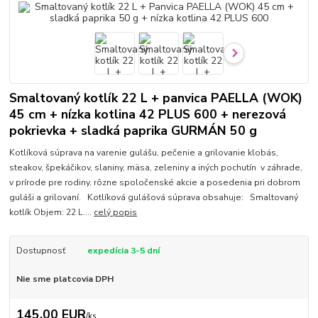
Smaltovaný kotlík 22 L + panvica PAELLA (WOK)
45 cm + nízka kotlina 42 PLUS 600 + nerezová
pokrievka + sladká paprika GURMÁN 50 g
Kotlíková súprava na varenie gulášu, pečenie a grilovanie klobás,
steakov, špekáčikov, slaniny, mäsa, zeleniny a iných pochutín v záhrade,
v prírode pre rodiny, rôzne spoločenské akcie a posedenia pri dobrom
guláši a grilovaní. Kotlíková gulášová súprava obsahuje: Smaltovaný
kotlík Objem: 22 L....
celý popis
Dostupnosť
expedícia 3-5 dní
Nie sme platcovia DPH
145,00 EUR
/
ks